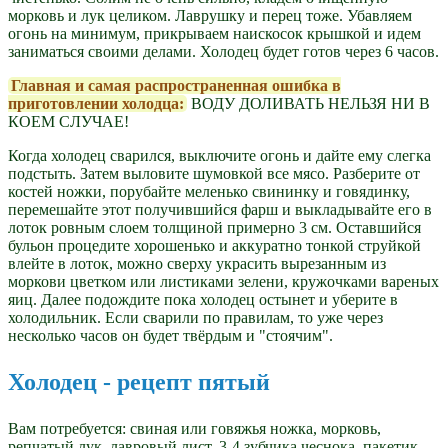
морковь и лук целиком. Лаврушку и перец тоже. Убавляем
огонь на минимум, прикрываем наискосок крышкой и идем
заниматься своими делами. Холодец будет готов через 6 часов.
Главная и самая распространенная ошибка в
приготовлении холодца:
ВОДУ ДОЛИВАТЬ НЕЛЬЗЯ НИ В
КОЕМ СЛУЧАЕ!
Когда холодец сварился, выключите огонь и дайте ему слегка
подстыть. Затем выловите шумовкой все мясо. Разберите от
костей ножки, порубайте меленько свининку и говядинку,
перемешайте этот получившийся фарш и выкладывайте его в
лоток ровным слоем толщиной примерно 3 см. Оставшийся
бульон процедите хорошенько и аккуратно тонкой струйкой
влейте в лоток, можно сверху украсить вырезанным из
моркови цветком или листиками зелени, кружочками вареных
яиц. Далее подождите пока холодец остынет и уберите в
холодильник. Если сварили по правилам, то уже через
несколько часов он будет твёрдым и "стоячим".
Холодец - рецепт пятый
Вам потребуется: свиная или говяжья ножка, морковь,
репчатый лук, лавровый лист, 3-4 зубчика чеснока, пакетик