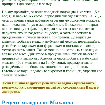
приправы для холодца и зельца.
Ножку промойте, залейте холодной водой (на 1 кг мяса 1,5 л
воды), и варите 4-5 часов, периодически удаляя пену. За 1-1,5
часа до конца варки добавьте нарезанную соломкой морковь,
нашинкованный лук и лавровый лист. По окончании варки
выньте ножку из бульона, отделите мясо от костей, мелко
нарубите его на разделочной доске, а затем положите в
процеженный бульон вместе с приправой. Доведите до
кипения, добавьте мелко нарубленный чеснок, перемешайте,
разлейте по тарелкам или формочкам и поставьте в холодное
место до застывания. Также можно приготовить холодец из
говяжьего мяса. Для этого в процеженный бульон вместе с
приправой и мелко нарубленным мясом добавьте набухший
желатин (50 г желатина на 1 л бульона), предварительно
разведённый в небольшом количестве холодной воды.
Готовый холодец подавайте с хреном и горчицей, украсив его
свежей зеленью!
Если Вы знаете другие рецепты холодца - присылайте,
возможно их размещение на сайте с сохранением Вашего
авторства.
Рецепт холодца от Михаила