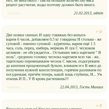
Нет, не многовато - там на большое количество мяса
рецепт рассчитан, воды поэтому должно быть много.
21.02.2013
admin
ответить
Две ножки свиных И одну говяжью без копыта
варим 6 часов, добавляем 0.5 кг говядины И столько - же
суповой - именно суповой - курятины, варим ещё 1.5
часа, соль, перец, имбирь, морковь И лук С чесноком
целиком - не обсуждается... Остывшее мясо нарезаем " В
ноль", среднюю головку чеснока нарезаем всю так - же,
тщательно перемешиваем чеснок С мясом, подогреваем
до кипения процеженный бульон, вливаем его В мясо до
получения нужной консистенции, горячим разливаем по
посудинкам, причём теперь, какой хошь глубины, И... Ум
отьешь И П.. У В кровь расчешишь!!!
22.04.2013
Гость Михаил
ответить
Вписали в статью! Уже по описанию слюнки