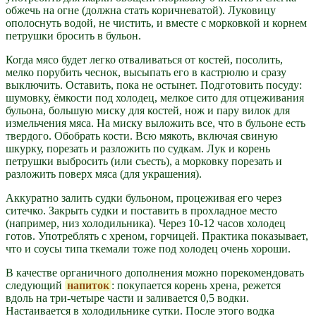
обжечь на огне (должна стать коричневатой). Луковицу
ополоснуть водой, не чистить, и вместе с морковкой и корнем
петрушки бросить в бульон.
Когда мясо будет легко отваливаться от костей, посолить,
мелко порубить чеснок, высыпать его в кастрюлю и сразу
выключить. Оставить, пока не остынет. Подготовить посуду:
шумовку, ёмкости под холодец, мелкое сито для отцеживания
бульона, большую миску для костей, нож и пару вилок для
измельчения мяса. На миску выложить все, что в бульоне есть
твердого. Обобрать кости. Всю мякоть, включая свиную
шкурку, порезать и разложить по судкам. Лук и корень
петрушки выбросить (или съесть), а морковку порезать и
разложить поверх мяса (для украшения).
Аккуратно залить судки бульоном, процеживая его через
ситечко. Закрыть судки и поставить в прохладное место
(например, низ холодильника). Через 10-12 часов холодец
готов. Употреблять с хреном, горчицей. Практика показывает,
что и соусы типа ткемали тоже под холодец очень хороши.
В качестве органичного дополнения можно порекомендовать
следующий
напиток
: покупается корень хрена, режется
вдоль на три-четыре части и заливается 0,5 водки.
Настаивается в холодильнике сутки. После этого водка