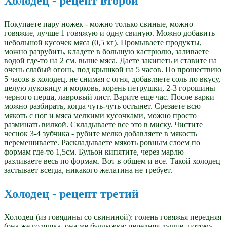
Холодец - рецепт второй
Покупаете пару ножек - можно только свиные, можно
говяжие, лучше 1 говяжую и одну свиную. Можно добавить
небольшой кусочек мяса (0,5 кг). Промываете продукты,
можно разрубить, кладете в большую кастрюлю, заливаете
водой где-то на 2 см. выше мяса. Даете закипеть и ставите на
очень слабый огонь, под крышкой на 5 часов. По прошествию
5 часов в холодец, не снимая с огня, добавляете соль по вкусу,
целую луковицу и морковь, корень петрушки, 2-3 горошины
черного перца, лавровый лист. Варите еще час. После варки
можно разбирать, когда чуть-чуть остынет. Срезаете всю
мякоть с ног и мяса мелкими кусочками, можно просто
разминать вилкой. Складываете все это в миску. Чистите
чеснок 3-4 зубчика - рубите мелко добавляете в мякость
перемешиваете. Раскладываете мякоть ровным слоем по
формам где-то 1,5см. Бульон кипятите, через марлю
разливаете весь по формам. Вот в общем и все. Такой холодец
застывает всегда, никакого желатина не требует.
Холодец - рецепт третий
Холодец (из говядины со свининой): голень говяжья передняя
(она же голяшка, она же булдыжка; передняя лучше, потому