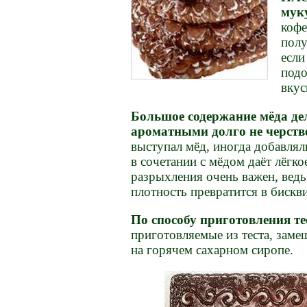
мук
кофе
полу
если
подо
вкус
Большое содержание мёда де
ароматными долго не черст
выступал мёд, иногда добавляли
в сочетании с мёдом даёт лёгк
разрыхления очень важен, ведь
плотность превратится в бискв
По способу приготовления т
приготовляемые из теста, зам
на горячем сахарном сиропе.