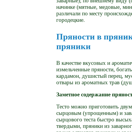
заварные); по внешнему виду (
начинке (мятные, медовые, ми
различали по месту происхожде
городецкие.
Пряности в пряни
пряники
В качестве вкусовых и аромат
измельченные пряности, богаты
кардамон, душистый перец, мус
отвары из ароматных трав (ду
Заметное содержание пряност
Тесто можно приготовить двум
сырцовым (упрощенным) и зав
сырцового теста быстро высых
твердыми, пряники из заварног