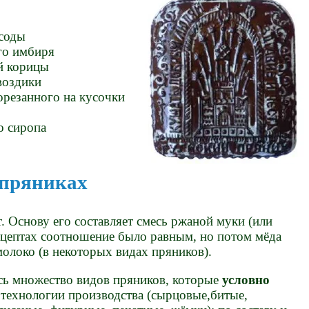
соды
го имбиря
й корицы
воздики
орезанного на кусочки
о сиропа
 пряниках
. Основу его составляет смесь ржаной муки (или
ецептах соотношение было равным, но потом мёда
молоко (в некоторых видах пряников).
сь множество видов пряников, которые
условно
технологии производства (сырцовые,битые,