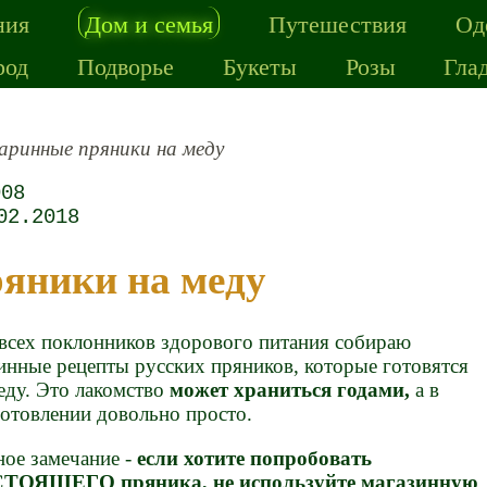
ния
Дом и семья
Путешествия
Од
род
Подворье
Букеты
Розы
Гла
ринные пряники на меду
008
02.2018
ряники на меду
всех поклонников здорового питания собираю
инные рецепты русских пряников, которые готовятся
еду. Это лакомство
может храниться годами,
а в
отовлении довольно просто.
ое замечание -
если хотите попробовать
ТОЯЩЕГО пряника, не используйте магазинную