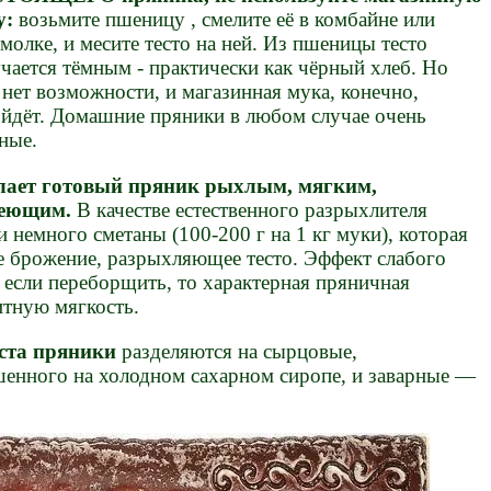
у:
возьмите пшеницу , смелите её в комбайне или
молке, и месите тесто на ней. Из пшеницы тесто
чается тёмным - практически как чёрный хлеб. Но
 нет возможности, и магазинная мука, конечно,
йдёт. Домашние пряники в любом случае очень
ные.
лает готовый пряник рыхлым, мягким,
веющим.
В качестве естественного разрыхлителя
 немного сметаны (100-200 г на 1 кг муки), которая
ое брожение, разрыхляющее тесто. Эффект слабого
 если переборщить, то характерная пряничная
итную мягкость.
еста пряники
разделяются на сырцовые,
ешенного на холодном сахарном сиропе, и заварные —