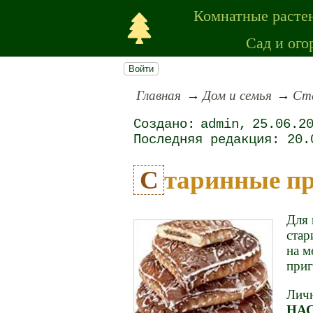
Комнатные расте
Сад и ого
Войти
Главная
Дом и семья
Ста
admin
25.06.2
20.
Старинные п
Для 
стар
на м
приг
Личн
НАС