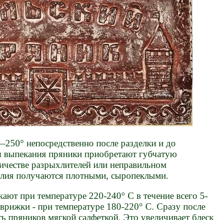
250° непосредственно после разделки и до
я выпекания пряники приобретают губчатую
ичестве разрыхлителей или неправильном
елия получаются плотными, сыропеклыми.
ают при температуре 220-240° С в течение всего 5-
оврижки - при температуре 180-220° С. Сразу после
ь пряников мягкой салфеткой. Это увеличивает блеск