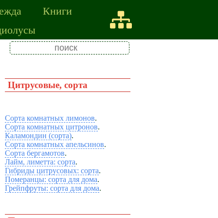
ежда
Книги
диолусы
Цитрусовые, сорта
Сорта комнатных лимонов
.
Сорта комнатных цитронов
.
Каламондин (сорта)
.
Сорта комнатных апельсинов
.
Сорта бергамотов
.
Лайм, лиметта: сорта
.
Гибриды цитрусовых: сорта
.
Померанцы: сорта для дома
.
Грейпфруты: сорта для дома
.