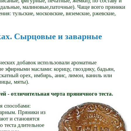
писаные, фигурные, печатные, жёмки); по составу и
ндальные, малиновые,паточные). Чаще всего пряники
ния: тульские, московские, вяземские, ржевские,
ках. Сырцовые и заварные
ических добавок использовали ароматные
е эфирными маслами: корицу, гвоздику, бадьян,
катный орех, имбирь, анис, лимон, ваниль или
шицы, мяты).
ей - отличительная черта пряничного теста.
я способами:
арным. Пряники из
ают и становятся
о теста длительное