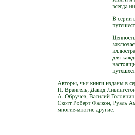
всегда и
В серии 
путешест
Ценность
заключае
иллюстра
для кажд
настоящи
путешест
Авторы, чьи книги изданы в се
П. Врангель, Давид Ливингстон
А. Обручев, Василий Головнин
Скотт Роберт Фалкон, Руаль А
многие-многие другие.