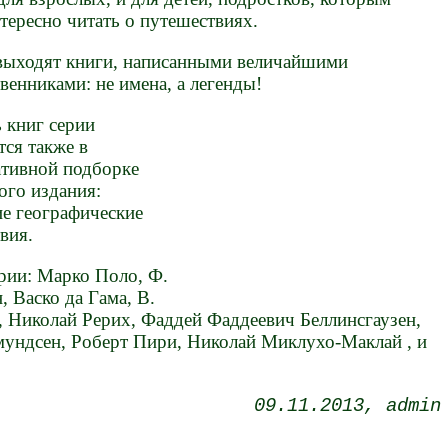
нтересно читать о путешествиях.
выходят книги, написанными величайшими
венниками: не имена, а легенды!
 книг серии
тся также в
тивной подборке
ого издания:
е географические
вия.
рии: Марко Поло, Ф.
, Васко да Гама, В.
, Николай Рерих, Фаддей Фаддеевич Беллинсгаузен,
мундсен, Роберт Пири, Николай Миклухо-Маклай , и
09.11.2013
admin