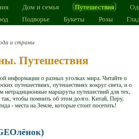
ния
Дом и семья
Путешествия
Од
род
Подворье
Букеты
Розы
Гла
ода и страны
аны. Путешествия
ной информации о разных уголках мира. Читайте о
еских путешествиях, путешествиях вокруг света, и о
м нетрадиционные маршруты путешествий для тех,
 так, чтобы помнить об этом долго. Китай, Перу,
ида - места на Земле, которые стоит посетить!
 GEOлёнок)