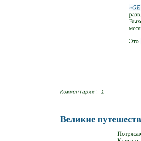
GE
разв
Выхо
мес
Это
Комментарии: 1
Великие путешеств
Потрясаю
Книги и 