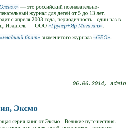
Oлёнок
— это российский познавательно-
лекательный журнал для детей от 5 до 13 лет.
дит с апреля 2003 года, периодичность - один раз в
яц. Издатель — ООО
Грунер+Яр Магазинз
.
младший брат
знаменитого журнала
GEO
.
06.06.2014
admin
ия, Эксмо
щая серия книг от Эксмо - Великие путешествия.
для взрослых, и для детей, подростков, которым