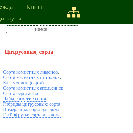
ежда
Книги
диолусы
Цитрусовые, сорта
Сорта комнатных лимонов
.
Сорта комнатных цитронов
.
Каламондин (сорта)
.
Сорта комнатных апельсинов
.
Сорта бергамотов
.
Лайм, лиметта: сорта
.
Гибриды цитрусовых: сорта
.
Померанцы: сорта для дома
.
Грейпфруты: сорта для дома
.