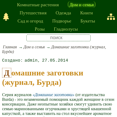
Комнатные растения
Дом и семья
Путешествия
Одежда
Книги
Сад и огород
Подворье
Букеты
Розы
Гладиолусы
Главная
Дом и семья
Домашние заготовки (журнал,
Бурда)
admin
27.05.2014
Домашние заготовки
(журнал, Бурда)
Серия журналов
Домашние заготовки
(от издательства
Burda) - это незаменимый помощник каждой женщине в сезон
консервации. Даже неопытные хозяйки смогут удивить свою
семью маринованными огурчиками и хрустящей квашенной
капусткой, а также выставить на стол вкуснейшее ароматное