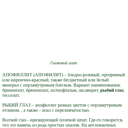
Глазковый агат.
АПОФИЛЛИТ (АПОФИЛИТ) – бледно-розовый, прозрачный
или кирпично-красный, также бесцветный или белый
минерал с перламутровым блеском. Вариант наименования:
бриннихит, брюннихит, ихтиофтальм, оксаверит,
рыбий глаз
,
тесселит.
РЫБИЙ ГЛАЗ – апофиллит разных цветов с перламутровым
отливом. , а также - опал с переливчатостью.
Волчий глаз - иризирующий полевой шпат. Где-то говорится,
что это камень из рода простых опалов. На англоязычных