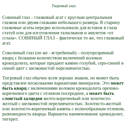
Тигровый глаз.
Совиный глаз – глазковый агат с круглым центральным
глазком или двумя глазками небольшого размера. В старину
глазковые агаты нередко использовали для вставок в глаза
статуй или для изготовления талисманов и амулетов «от
сглаза». СОВИНЫЙ ГЛАЗ – фактически то же, что глазковый
агат.
Соколиный глаз (он же - ястребиный) – полупрозрачный
кварц с большим количеством включений волокон
крокидолита, которые придают камню голубой, серо-синий и
синий цвет с шелковистой переливчатостью.
Тигровый глаз обычно всем хорошо знаком, он может быть
представлен несколькими вариантами минералов. Это
может
быть кварц
с включениями волокон крокидолита орехово-
коричневого цвета с отливом посередине, а
может быть
слоистый халцедон
желто-коричневый или золотисто-
желтый с шелковистой переливчатостью. Золотисто-желтый
или золотисто-коричневый камень с волнообразным отливом,
разновидность кварца. Варианты наименования: крокидолит,
тигерит.