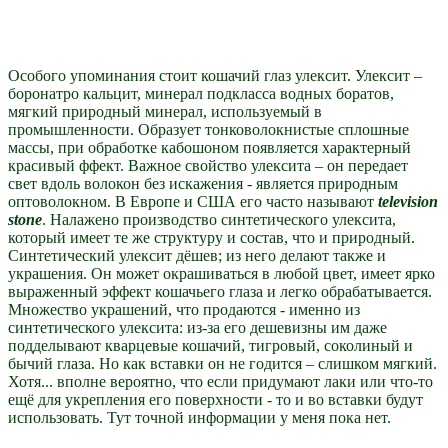
Особого упоминания стоит кошачий глаз улексит. Улексит –
боронатро кальцит, минерал подкласса водных боратов,
мягкий природный минерал, используемый в
промышленности. Образует тонковолокнистые сплошные
массы, при обработке кабошоном появляется характерный
красивый ффект. Важное свойство улексита – он передает
свет вдоль волокон без искажения - является природным
оптоволокном. В Европе и США его часто называют
television
stone
. Налажено производство синтетического улексита,
который имеет те же структуру и состав, что и природный.
Синтетический улексит дёшев; из него делают также и
украшения. Он может окрашиваться в любой цвет, имеет ярко
выраженный эффект кошачьего глаза и легко обрабатывается.
Множество украшений, что продаются - именно из
синтетического улексита: из-за его дешевизны им даже
подделывают кварцевые кошачий, тигровый, соколиный и
бычий глаза. Но как вставки он не годится – слишком мягкий.
Хотя... вполне вероятно, что если придумают лаки или что-то
ещё для укрепления его поверхности - то и во вставки будут
использовать. Тут точной информации у меня пока нет.