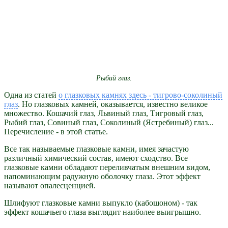
Рыбий глаз.
Одна из статей
о глазковых камнях здесь - тигрово-соколиный
глаз
. Но глазковых камней, оказывается, известно великое
множество. Кошачий глаз, Львиный глаз, Тигровый глаз,
Рыбий глаз, Совиный глаз, Соколиный (Ястребиный) глаз...
Перечисление - в этой статье.
Все так называемые глазковые камни, имея зачастую
различный химический состав, имеют сходство. Все
глазковые камни обладают переливчатым внешним видом,
напоминающим радужную оболочку глаза. Этот эффект
называют опалесценцией.
Шлифуют глазковые камни выпукло (кабошоном) - так
эффект кошачьего глаза выглядит наиболее выигрышно.