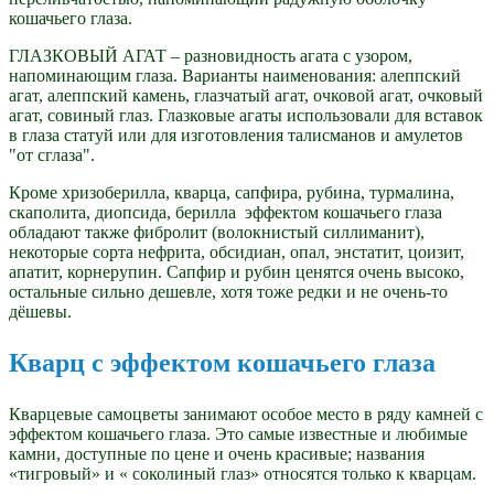
кошачьего глаза.
ГЛАЗКОВЫЙ АГАТ – разновидность агата с узором,
напоминающим глаза. Варианты наименования: алеппский
агат, алеппский камень, глазчатый агат, очковой агат, очковый
агат, совиный глаз. Глазковые агаты использовали для вставок
в глаза статуй или для изготовления талисманов и амулетов
"от сглаза".
Кроме хризоберилла, кварца, сапфира, рубина, турмалина,
скаполита, диопсида, берилла эффектом кошачьего глаза
обладают также фибролит (волокнистый силлиманит),
некоторые сорта нефрита, обсидиан, опал, энстатит, цоизит,
апатит, корнерупин. Сапфир и рубин ценятся очень высоко,
остальные сильно дешевле, хотя тоже редки и не очень-то
дёшевы.
Кварц с эффектом кошачьего глаза
Кварцевые самоцветы занимают особое место в ряду камней с
эффектом кошачьего глаза. Это самые известные и любимые
камни, доступные по цене и очень красивые; названия
«тигровый» и « соколиный глаз» относятся только к кварцам.