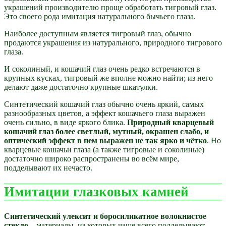
украшений производителю проще обработать тигровый глаз.
Это своего рода имитация натурального бычьего глаза.
Наиболее доступным является тигровый глаз, обычно
продаются украшения из натурального, природного тигрового
глаза.
И соколиный, и кошачий глаз очень редко встречаются в
крупных кусках, тигровый же вполне можно найти; из него
делают даже достаточно крупные шкатулки.
Синтетический кошачий глаз обычно очень яркий, самых
разнообразных цветов, а эффект кошачьего глаза выражен
очень сильно, в виде яркого блика.
Природный кварцевый
кошачий глаз более светлый, мутный, окрашен слабо, и
оптический эффект в нем выражен не так ярко и чётко
. Но
кварцевые кошачьи глаза (а также тигровые и соколиные)
достаточно широко распространены во всём мире,
подделывают их нечасто.
Имитации глазковых камней
Синтетический улексит и боросиликатное волокнистое
стекло
– материалы, из которых чаще всего подделывают