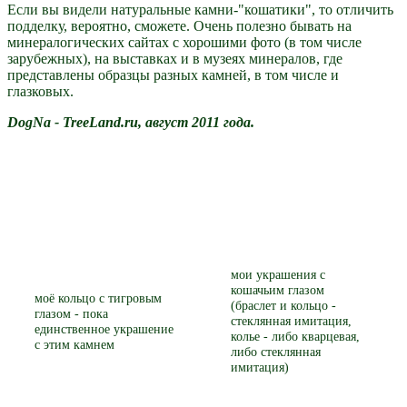
Если вы видели натуральные камни-"кошатики", то отличить
подделку, вероятно, сможете. Очень полезно бывать на
минералогических сайтах с хорошими фото (в том числе
зарубежных), на выставках и в музеях минералов, где
представлены образцы разных камней, в том числе и
глазковых.
DogNa - TreeLand.ru, август 2011 года.
мои украшения с
кошачьим глазом
моё кольцо с тигровым
(браслет и кольцо -
глазом - пока
стеклянная имитация,
единственное украшение
колье - либо кварцевая,
с этим камнем
либо стеклянная
имитация)