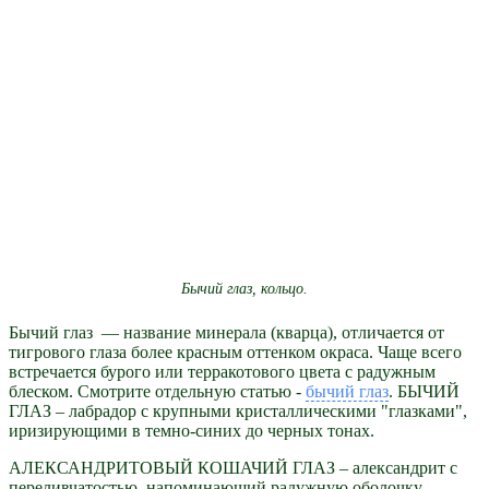
Бычий глаз, кольцо.
Бычий глаз — название минерала (кварца), отличается от
тигрового глаза более красным оттенком окраса. Чаще всего
встречается бурого или терракотового цвета с радужным
блеском. Смотрите отдельную статью -
бычий глаз
. БЫЧИЙ
ГЛАЗ – лабрадор с крупными кристаллическими "глазками",
иризирующими в темно-синих до черных тонах.
АЛЕКСАНДРИТОВЫЙ КОШАЧИЙ ГЛАЗ – александрит с
переливчатостью, напоминающий радужную оболочку