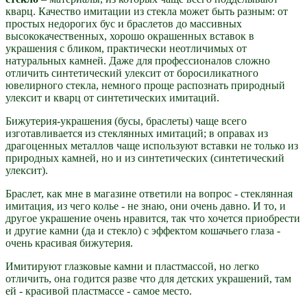
кварц. Качество имитации из стекла может быть разным: от
простых недорогих бус и браслетов до массивных
высококачественных, хорошо окрашенных вставок в
украшения с бликом, практически неотличимых от
натуральных камней. Даже для профессионалов сложно
отличить синтетический улексит от боросиликатного
ювелирного стекла, немного проще распознать природный
улексит и кварц от синтетических имитаций.
Бижутерия-украшения (бусы, браслеты) чаще всего
изготавливается из стеклянных имитаций; в оправах из
драгоценных металлов чаще используют вставки не только из
природных камней, но и из синтетических (синтетический
улексит).
Браслет, как мне в магазине ответили на вопрос - стеклянная
имитация, из чего колье - не знаю, они очень давно. И то, и
другое украшение очень нравится, так что хочется приобрести
и другие камни (да и стекло) с эффектом кошачьего глаза -
очень красивая бижутерия.
Имитируют глазковые камни и пластмассой, но легко
отличить, она годится разве что для детских украшений, там
ей - красивой пластмассе - самое место.