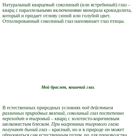
Натуральный кварцевый соколиный (или ястребиный) глаз –
кварц с параллельными включениями минерала крокидолита,
который и придает отливу синий или голубой цвет.
Отполированный соколиный глаз напоминает глаз птицы.
Мой браслет, кошачий глаз.
В естественных природных условиях
под действием
различных природных явлений, соколиный глаз постепенно
переходит в тигровый
– кварц с золотисто-коричневым
шелковистым блеском.
При нагревании тигрового глаза
получают бычий глаз
– красный, но и в природе он может
образоваться сам естественным путем, но для производства