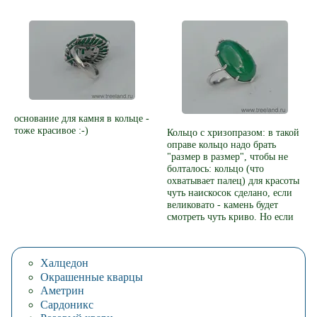
основание для камня в кольце -
тоже красивое :-)
Кольцо с хризопразом: в такой
оправе кольцо надо брать
"размер в размер", чтобы не
болталось: кольцо (что
охватывает палец) для красоты
чуть наискосок сделано, если
великовато - камень будет
смотреть чуть криво. Но если
плотно сидит на пальце - то
ровно и очень красиво.
Халцедон
Окрашенные кварцы
Аметрин
Сардоникс