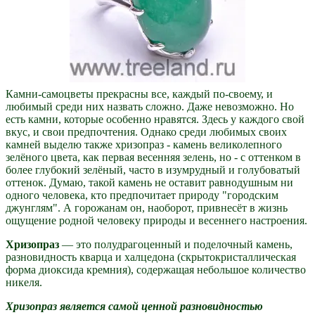
Камни-самоцветы прекрасны все, каждый по-своему, и
любимый среди них назвать сложно. Даже невозможно. Но
есть камни, которые особенно нравятся. Здесь у каждого свой
вкус, и свои предпочтения. Однако среди любимых своих
камней выделю также хризопраз - камень великолепного
зелёного цвета, как первая весенняя зелень, но - с оттенком в
более глубокий зелёный, часто в изумрудный и голубоватый
оттенок. Думаю, такой камень не оставит равнодушным ни
одного человека, кто предпочитает природу "городским
джунглям". А горожанам он, наоборот, привнесёт в жизнь
ощущение родной человеку природы и весеннего настроения.
Хризопраз
— это полудрагоценный и поделочный камень,
разновидность кварца и халцедона (скрытокристаллическая
форма диоксида кремния), содержащая небольшое количество
никеля.
Хризопраз является самой ценной разновидностью