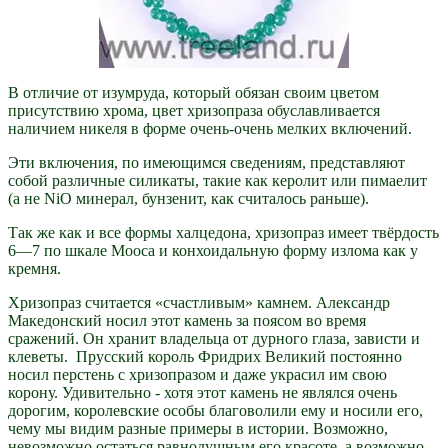
В отличие от изумруда, который обязан своим цветом
присутствию хрома, цвет хризопраза обуславливается
наличием никеля в форме очень-очень мелких включений.
Эти включения, по имеющимся сведениям, представляют
собой различные силикаты, такие как керолит или пимаелит
(а не NiO минерал, бунзенит, как считалось раньше).
Так же как и все формы халцедона, хризопраз имеет твёрдость
6—7 по шкале Мооса и конхоидальную форму излома как у
кремня.
Хризопраз считается «счастливым» камнем. Александр
Македонский носил этот камень за поясом во время
сражений. Он хранит владельца от дурного глаза, зависти и
клеветы. Прусский король Фридрих Великий постоянно
носил перстень с хризопразом и даже украсил им свою
корону. Удивительно - хотя этот камень не являлся очень
дорогим, королевские особы благоволили ему и носили его,
чему мы видим разные примеры в истории. Возможно,
невозможно остаться равнодушным его красоте, а возможно -