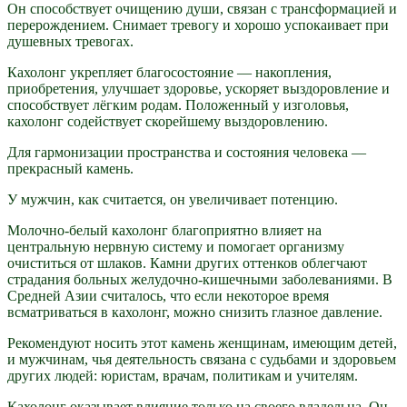
Он способствует очищению души, связан с трансформацией и
перерождением. Снимает тревогу и хорошо успокаивает при
душевных тревогах.
Кахолонг укрепляет благосостояние — накопления,
приобретения, улучшает здоровье, ускоряет выздоровление и
способствует лёгким родам. Положенный у изголовья,
кахолонг содействует скорейшему выздоровлению.
Для гармонизации пространства и состояния человека —
прекрасный камень.
У мужчин, как считается, он увеличивает потенцию.
Молочно-белый кахолонг благоприятно влияет на
центральную нервную систему и помогает организму
очиститься от шлаков. Камни других оттенков облегчают
страдания больных желудочно-кишечными заболеваниями. В
Средней Азии считалось, что если некоторое время
всматриваться в кахолонг, можно снизить глазное давление.
Рекомендуют носить этот камень женщинам, имеющим детей,
и мужчинам, чья деятельность связана с судьбами и здоровьем
других людей: юристам, врачам, политикам и учителям.
Кахолонг оказывает влияние только на своего владельца. Он