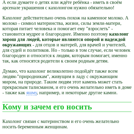
А если думаете о детях или ждёте ребёнка - иметь в своём
арсенале украшения с кахолонгом нужно обязательно!
Кахолонг действительно очень похож на каменное молоко. А
молоко - символ материнства, жизни, силы земли-матери,
которая питает человека и помогает ему "взрослеть" -
становится мудрее и благороднее. Именно поэтому
кахолонг
хорош для людей, которые являются опорой и надеждой
окружающих
- для отцов и матерей, для врачей и учителей,
для судей и политиков. Но - только в том случае, если человек
благороден и относится к людям, которым помогает, именно
так, как относятся родители к своим родным детям.
Думаю, что кахолонг великолепно подойдёт также всем
людям-"природникам", живущим в ладу с окружающим
миром, на природе. Таким людям этот камень может стать
прекрасным талисманом, и его очень желательно иметь в доме
- также как
яшму
, например, и некоторые другие камни.
Кому и зачем его носить
Кахолонг связан с материнством и его очень желательно
носить беременным женщинам.