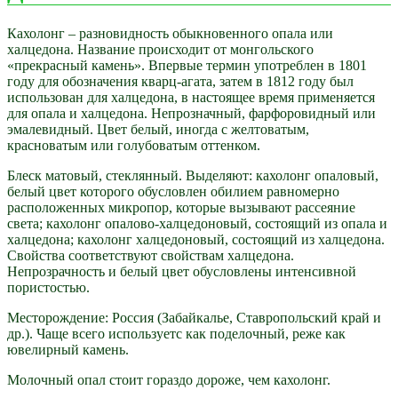
Кахолонг – разновидность обыкновенного опала или
халцедона. Название происходит от монгольского
«прекрасный камень». Впервые термин употреблен в 1801
году для обозначения кварц-агата, затем в 1812 году был
использован для халцедона, в настоящее время применяется
для опала и халцедона. Непрозначный, фарфоровидный или
эмалевидный. Цвет белый, иногда с желтоватым,
красноватым или голубоватым оттенком.
Блеск матовый, стеклянный. Выделяют: кахолонг опаловый,
белый цвет которого обусловлен обилием равномерно
расположенных микропор, которые вызывают рассеяние
света; кахолонг опалово-халцедоновый, состоящий из опала и
халцедона; кахолонг халцедоновый, состоящий из халцедона.
Свойства соответствуют свойствам халцедона.
Непрозрачность и белый цвет обусловлены интенсивной
пористостью.
Месторождение: Россия (Забайкалье, Ставропольский край и
др.). Чаще всего используетс как поделочный, реже как
ювелирный камень.
Молочный опал стоит гораздо дороже, чем кахолонг.