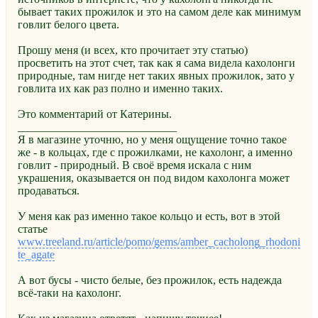
бывает таких прожилок и это на самом деле как минимум
говлит белого цвета.
Прошу меня (и всех, кто прочитает эту статью)
просветить на этот счет, так как я сама видела кахолонги
природные, там нигде нет таких явных прожилок, зато у
говлита их как раз полно и именно таких.
Это комментарий от Катерины.
____________________________
Я в магазине уточню, но у меня ощущение точно такое
же - в кольцах, где с прожилками, не кахолонг, а именно
говлит - природный. В своё время искала с ним
украшения, оказывается он под видом кахолонга может
продаваться.
У меня как раз именно такое кольцо и есть, вот в этой
статье
www.treeland.ru/article/pomo/gems/amber_cacholong_rhodoni
te_agate
А вот бусы - чисто белые, без прожилок, есть надежда
всё-таки на кахолонг.