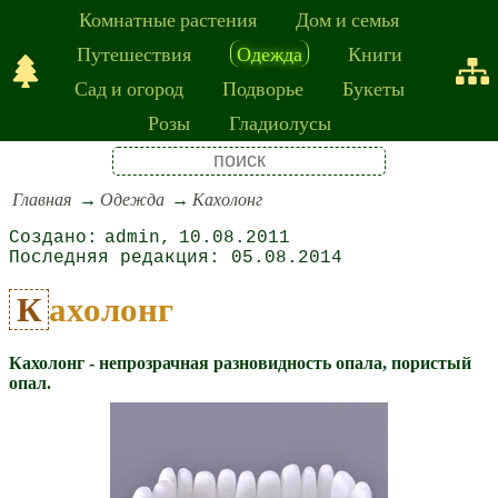
Комнатные растения
Дом и семья
Путешествия
Одежда
Книги
Сад и огород
Подворье
Букеты
Розы
Гладиолусы
Главная
Одежда
Кахолонг
admin
10.08.2011
05.08.2014
Кахолонг
Кахолонг - непрозрачная разновидность опала, пористый
опал.