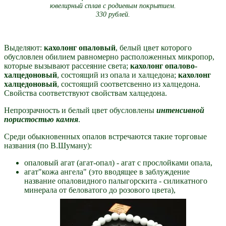
ювелирный сплав с родиевым покрытием.
330 рублей.
Выделяют:
кахолонг опаловый
, белый цвет которого
обусловлен обилием равномерно расположенных микропор,
которые вызывают рассеяние света;
кахолонг опалово-
халцедоновый
, состоящий из опала и халцедона;
кахолонг
халцедоновый
, состоящий соответсвенно из халцедона.
Свойства соответствуют свойствам халцедона.
Непрозрачность и белый цвет обусловлены
интенсивной
пористостью камня
.
Среди обыкновенных опалов встречаются такие торговые
названия (по В.Шуману):
опаловый агат (агат-опал) - агат с прослойками опала,
агат"кожа ангела" (это вводящее в заблуждение
название опаловидного палыгорскита - силикатного
минерала от беловатого до розового цвета),