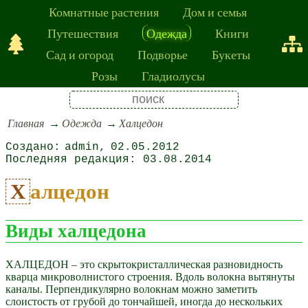
Комнатные растения
Дом и семья
Путешествия
Одежда
Книги
Сад и огород
Подворье
Букеты
Розы
Гладиолусы
Главная
Одежда
Халцедон
admin
02.05.2012
03.08.2014
Халцедон
Виды халцедона
ХАЛЦЕДОН – это скрытокристаллическая разновидность
кварца микроволнистого строения. Вдоль волокна вытянуты
каналы. Перпендикулярно волокнам можно заметить
слоистость от грубой до тончайшей, иногда до нескольких