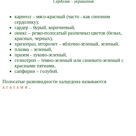
Сердолик - украшения.
карнеол – мясо-красный (часто - как синоним
сердолику);
сардер – бурый, коричневый,
оникс – резко-полосатый различныз цветов (белых,
красных, черных),
хризопраз, мторолит – яблочно-зеленый, зеленый,
плазма – зеленый,
празем - луково-зеленый,
гелиотроп – темно-зеленый или синевато-зеленый с
красными пятнами,
сапфирин – голубой.
Полосатые разновидности халцедона называются
агатами
.