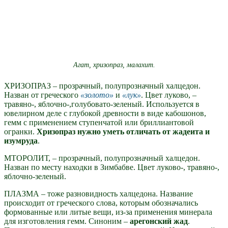
Агат, хризопраз, малахит.
ХРИЗОПРАЗ – прозрачный, полупрозначный халцедон.
Назван от греческого
золото
и
лук
. Цвет луково, –
травяно-, яблочно-,голубовато-зеленый. Используется в
ювелирном деле с глубокой древности в виде кабошонов,
гемм c применением ступенчатой или бриллиантовой
огранки.
Хризопраз нужно уметь отличать от жадеита и
изумруда
.
МТОРОЛИТ, – прозрачный, полупрозначный халцедон.
Назван по месту находки в Зимбабве. Цвет луково-, травяно-,
яблочно-зеленый.
ПЛАЗМА – тоже разновидность халцедона. Название
происходит от греческого слова, которым обозначались
формованные или литые вещи, из-за применения минерала
для изготовления гемм. Синоним –
арегонский жад
.