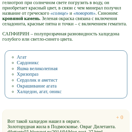
гелиотроп при солнечном свете погрузить в воду, он
приобретает красный цвет, в связи с чем минерал получил
название от греческого
солнце
и
поворот
. Синоним:
кровяной камень
. Зеленая окраска связана с включения
селадонита, красные пятна и точки – с включением гематита.
САПФИРИН – полупрозрачная разновидность халцедона
голубого или светло-синего цвета.
Агат
Сардоникс
Яшма великолепная
Хризопраз
Сердолик и аметист
Окрашивание агата
Халцедон, агат, оникс
Вот такой халцедон нашел в овраге.
Золоторудная жила в Подмосковье. Овраг Дилетанта.
dilettante55.blogspot.ru/2014/04/blog-post_27.html