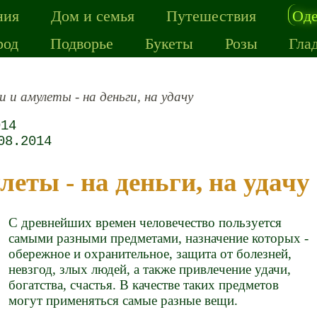
ния
Дом и семья
Путешествия
Од
род
Подворье
Букеты
Розы
Гла
и и амулеты - на деньги, на удачу
014
08.2014
улеты - на деньги, на удачу
С древнейших времен человечество пользуется
самыми разными предметами, назначение которых -
обережное и охранительное, защита от болезней,
невзгод, злых людей, а также привлечение удачи,
богатства, счастья. В качестве таких предметов
могут применяться самые разные вещи.