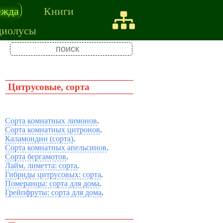
ежда
Книги
диолусы
Цитрусовые, сорта
Сорта комнатных лимонов
.
Сорта комнатных цитронов
.
Каламондин (сорта)
.
Сорта комнатных апельсинов
.
Сорта бергамотов
.
Лайм, лиметта: сорта
.
Гибриды цитрусовых: сорта
.
Померанцы: сорта для дома
.
Грейпфруты: сорта для дома
.