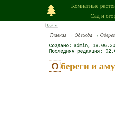
Комнатные расте
Сад и ого
Войти
Главная
Одежда
Оберег
admin
18.06.2
02.
Обереги и ам