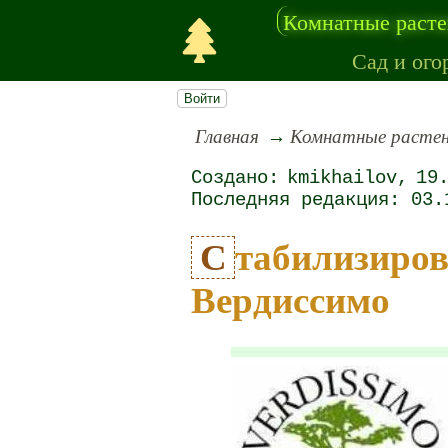
Комнатные раст
Сад и ого
Войти
Главная
Комнатные расте
kmikhailov
19
03.
Стабилизированные Растения от
Вердиссимо