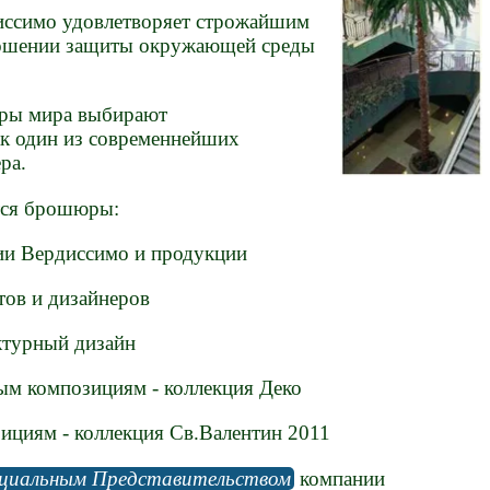
иссимо удовлетворяет строжайшим
ошении защиты окружающей среды
еры мира выбирают
ак один из современнейших
ра.
тся брошюры:
ии Вердиссимо и продукции
тов и дизайнеров
ектурный дизайн
ным композициям - коллекция Деко
зициям - коллекция Св.Валентин 2011
циальным Представительством
компании