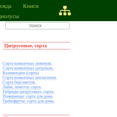
ежда
Книги
диолусы
Цитрусовые, сорта
Сорта комнатных лимонов
.
Сорта комнатных цитронов
.
Каламондин (сорта)
.
Сорта комнатных апельсинов
.
Сорта бергамотов
.
Лайм, лиметта: сорта
.
Гибриды цитрусовых: сорта
.
Померанцы: сорта для дома
.
Грейпфруты: сорта для дома
.