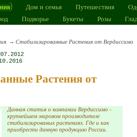
ения
Дом и семья
Путешествия
Од
род
Подворье
Букеты
Розы
Гла
ния
Стабилизированные Растения от Вердиссимо
.07.2012
10.2016
Данная статья о компании Вердиссимо -
крупнейшем мировом производителе
стабилизированых растениях. Где и как
приобрести данную продукцию России.