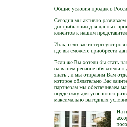
Общие условия продаж в Росси
Сегодня мы активно развиваем
дистрибьюции для данных прои
клиентов к нашим представите
Итак, если вас интересуют роз
где вы сможете приобрести да
Если же Вы хотели бы стать н
на вашем регионе обязательно 
знать , и мы отправим Вам отд
которое обязательно Вас заинт
пaртнерам мы обеспечиваем м
поддержку для успешного разв
максимально выгодных услови
На н
ассо
посо