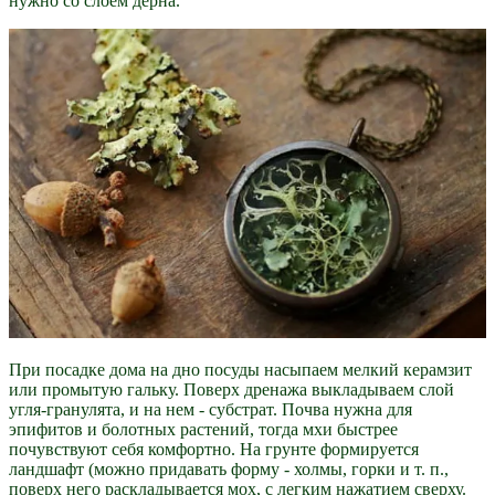
нужно со слоем дерна.
При посадке дома на дно посуды насыпаем мелкий керамзит
или промытую гальку. Поверх дренажа выкладываем слой
угля-гранулята, и на нем - субстрат. Почва нужна для
эпифитов и болотных растений, тогда мхи быстрее
почувствуют себя комфортно. На грунте формируется
ландшафт (можно придавать форму - холмы, горки и т. п.,
поверх него раскладывается мох, с легким нажатием сверху.