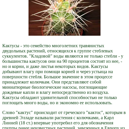
Кактусы - это семейство многолетних травянистых
двудольных растений, относящихся к группе стеблевых
суккулентов. "Кладовой" воды являются не только стебли - у
большинства кактусов они на 90 процентов состоят из нее, -
но и корни, и даже листья некоторых видов. Кактусы
добывают влагу при помощи корней и через устьица на
поверхности стебля. Большое значение в этом процессе
принадлежит колючкам. Они представляют собой
миниатюрные биологические насосы, поглощающие
дождевые капли и влагу непосредственно из воздуха.
Кактусы обладают удивительной способностью не только
поглощать много воды, но и экономно ее использовать.
Слово "кактус" происходит от греческого "кактос", которым в
древней Элладе называли растения с колючками, а Карл
Линней (18 ст.) впервые употребил его для обозначения
группы ранее неизвестных растений, завезенных в Европу из