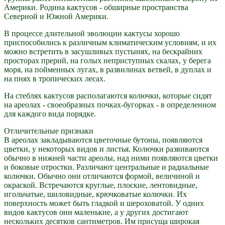
Америки. Родина кактусов - обширные пространства
Северной и Южной Америки.
В процессе длительной эволюции кактусы хорошо
приспособились к различным климатическим условиям, и их
можно встретить в засушливых пустынях, на бескрайних
просторах прерий, на голых неприступных скалах, у берега
моря, на пойменных лугах, в развилинах ветвей, в дуплах и
на пнях в тропических лесах.
На стеблях кактусов располагаются колючки, которые сидят
на ареолах - своеобразных почках-бугорках - в определенном
для каждого вида порядке.
Отличительные признаки
В ареолах закладываются цветочные бутоны, появляются
цветки, у некоторых видов и листья. Колючки развиваются
обычно в нижней части ареолы, над ними появляются цветки
и боковые отростки. Различают центральные и радиальные
колючки. Обычно они отличаются формой, величиной и
окраской. Встречаются круглые, плоские, лентовидные,
игольчатые, шиловидные, крючковатые колючки. Их
поверхность может быть гладкой и шероховатой. У одних
видов кактусов они маленькие, а у других достигают
нескольких десятков сантиметров. Им присуща широкая