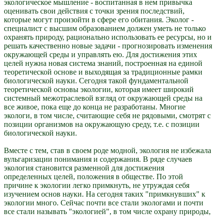
экологическое мышление - воспитанная в нем привычка
оценивать свои действия с точки зрения последствий,
которые могут произойти в сфере его обитания. Эколог -
специалист с высшим образованием должен уметь не только
охранять природу, рационально использовать ее ресурсы, но и
решать качественно новые задачи - прогнозировать изменения
окружающей среды и управлять ею. Для достижения этих
целей нужна новая система знаний, построенная на единой
теоретической основе и выходящая за традиционные рамки
биологической науки. Сегодня такой фундаментальной
теоретической основы экологии, которая имеет широкий
системный межотраслевой взгляд от окружающей среды на
все живое, пока еще до конца не разработаны. Многие
экологи, в том числе, считающие себя не рядовыми, смотрят с
позиции организмов на окружающую среду, т.е. с позиции
биологической науки.
Вместе с тем, став в своем роде модной, экология не избежала
вульгаризации понимания и содержания. В ряде случаев
экология становится разменной для достижения
определенных целей, положения в обществе. По этой
причине к экологии легко примкнуть, не утруждая себя
изучением основ науки. На сегодня таких "примкнувших" к
экологии много. Сейчас почти все стали экологами и почти
все стали называть "экологией", в том числе охрану природы,