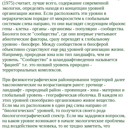
(1975) считает, лучше всего, содержание современной
экологии, определять находя из концепции уровней
организации жизни. Если расположить эти уровни в
иерархическом порядке от микросистем к глобальным
системам слева направо, то они выглядят следующим образом:
гены - клетка - органы - организмы - популяции - сообщества.
Биологи после "сообщества", где они впервые учитывают
абиотические факторы, сразу переходят к глобальному
уровню - биосфере. Между сообществом и биосферой
объективно существуют еще ряд уровней организации жизни.
Например, природная зона или тип ландшафта, чем не
уровень. "Сообщество" в шландшафтоведении называется
"фацией" т.е. это низший уровень природно -
территориальных комплексов.
При физикогеографическом районировании территорий далее
таксономические на возрастающем ранге: урочище -
ландшафт - природный район - провинция - зона - материки и
глобальный уровень - географическая оболочка. В каждом из
этих уровней своеобразно организовано живое вещество.
Если мы их расположим в один ряд слева направо от
"биологических" уровней, то получится своего рода
биологогеографический спектр. Если мы зададимся вопросом,
на каком уровне возникают в начале экологические проблемы
под воздействием человека, то не трудно заметить, что