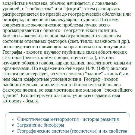
воздействие человека, обычно начинается, с локальных
уровней, с "сообщества" или "фоции"; затем расширяясь
распространяется по правой до географической оболочки или
биосферы, по левой до молекулярного уровня. Поэтому,
современные экологические проблемы лучше всего
просматриваются с биолого - географической позиции.
Биологи - экологи в основном ограничиваются анализом
состояния отдельных факторов (свет, тепло, влажность и др.),
непосредственно влияющих на организмы и их популяции.
Географы - экологи изучают глубинные связи абиотических
факторов (рельеф, климат, воды, почва и т.д.), т.е. они
изучают, образно говоря, каркас здания, населенного живыми
организмами. По выражению Реймереа Н.Ф. (1994) биолога -
эколога не интересует, из чего сложено "здание" - лишь бы в
нем были комфортные условия жизни. Географ - эколог,
наоборот меньше вникает в чисто биологический анализ
факторов жизни, во взаимоотношение жильцов "сложнейшего
здания". Его интересует благополучие всего здания, имя
которому - Земля.
Синоптическая метеорология - история развития
Загрязнение биосферы
Географические системы (геосистемы) и их свойства