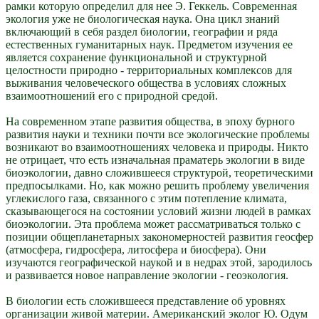
рамки которую определил для нее Э. Геккель. Современная
экология уже не биологическая наука. Она цикл знаний
включающий в себя раздел биологии, географии и ряда
естественных гуманитарных наук. Предметом изучения ее
является сохранение функциональной и структурной
целостности природно - территориальных комплексов для
выживания человеческого общества в условиях сложных
взаимоотношений его с природной средой.
На современном этапе развития общества, в эпоху бурного
развития науки и техники почти все экологические проблемы
возникают во взаимоотношениях человека и природы. Никто
не отрицает, что есть изначальная праматерь экологии в виде
биоэкологии, давно сложившееся структурой, теоретическими
предпосылками. Но, как можно решить проблему увеличения
углекислого газа, связанного с этим потепление климата,
сказывающегося на состоянии условий жизни людей в рамках
биоэкологии. Эта проблема может рассматриваться только с
позиции общепланетарных закономерностей развития геосфер
(атмосфера, гидросфера, литосфера и биосфера). Они
изучаются географической наукой и в недрах этой, зародилось
и развивается новое направление экологии - геоэкология.
В биологии есть сложившееся представление об уровнях
организации живой материи. Американский эколог Ю. Одум