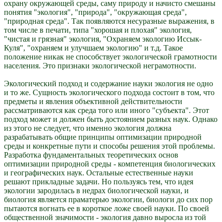
охрану окружающей среды, саму природу и начисто смешаны
понятия "экология", "природа", "окружающая среда",
"природная среда". Так появляются несуразные выражения, в
том числе в печати, типа "хорошая и плохая" экология,
"чистая и грязная" экология, "Охраняем экологию Иссык-
Куля", "охраняем и улучшаем экологию" и т.д. Такое
положение никак не способствует экологической грамотности
населения. Это признаки экологической неграмотности.
Экологический подход и содержание науки экология не одно
и то же. Сущность экологического подхода состоит в том, что
предметы и явления объективной действительности
рассматриваются как среда того или иного "субъекта". Этот
подход может и должен быть достоянием разных наук. Однако
из этого не следует, что именно экология должна
разрабатывать общие принципы оптимизации природной
среды и конкретные пути и способы решения этой проблемы.
Разработка фундаментальных теоретических основ
оптимизации природной среды - компетенция биологических
и географических наук. Остальные естественные науки
решают прикладные задачи. Но пользуясь тем, что идея
экологии зародилась в недрах биологической науки, и
биология является праматерью экологии, биологи до сих пор
пытаются вогнать ее в короткое ложе своей науки. По своей
общественной значимости - экология давно выросла из той