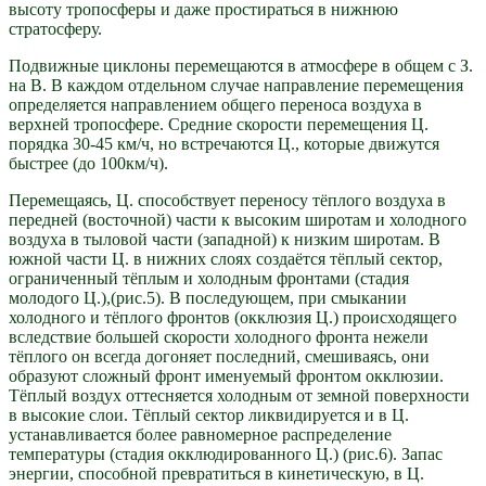
высоту тропосферы и даже простираться в нижнюю
стратосферу.
Подвижные циклоны перемещаются в атмосфере в общем с З.
на В. В каждом отдельном случае направление перемещения
определяется направлением общего переноса воздуха в
верхней тропосфере. Средние скорости перемещения Ц.
порядка 30-45 км/ч, но встречаются Ц., которые движутся
быстрее (до 100км/ч).
Перемещаясь, Ц. способствует переносу тёплого воздуха в
передней (восточной) части к высоким широтам и холодного
воздуха в тыловой части (западной) к низким широтам. В
южной части Ц. в нижних слоях создаётся тёплый сектор,
ограниченный тёплым и холодным фронтами (стадия
молодого Ц.),(рис.5). В последующем, при смыкании
холодного и тёплого фронтов (окклюзия Ц.) происходящего
вследствие большей скорости холодного фронта нежели
тёплого он всегда догоняет последний, смешиваясь, они
образуют сложный фронт именуемый фронтом окклюзии.
Тёплый воздух оттесняется холодным от земной поверхности
в высокие слои. Тёплый сектор ликвидируется и в Ц.
устанавливается более равномерное распределение
температуры (стадия окклюдированного Ц.) (рис.6). Запас
энергии, способной превратиться в кинетическую, в Ц.