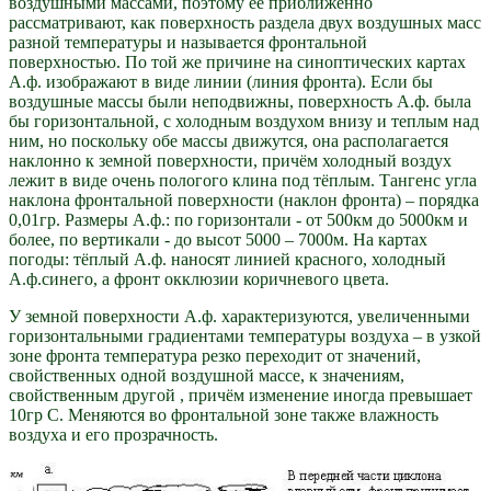
воздушными массами, поэтому её приближённо
рассматривают, как поверхность раздела двух воздушных масс
разной температуры и называется фронтальной
поверхностью. По той же причине на синоптических картах
А.ф. изображают в виде линии (линия фронта). Если бы
воздушные массы были неподвижны, поверхность А.ф. была
бы горизонтальной, с холодным воздухом внизу и теплым над
ним, но поскольку обе массы движутся, она располагается
наклонно к земной поверхности, причём холодный воздух
лежит в виде очень пологого клина под тёплым. Тангенс угла
наклона фронтальной поверхности (наклон фронта) – порядка
0,01гр. Размеры А.ф.: по горизонтали - от 500км до 5000км и
более, по вертикали - до высот 5000 – 7000м. На картах
погоды: тёплый А.ф. наносят линией красного, холодный
А.ф.синего, а фронт окклюзии коричневого цвета.
У земной поверхности А.ф. характеризуются, увеличенными
горизонтальными градиентами температуры воздуха – в узкой
зоне фронта температура резко переходит от значений,
свойственных одной воздушной массе, к значениям,
свойственным другой , причём изменение иногда превышает
10гр С. Меняются во фронтальной зоне также влажность
воздуха и его прозрачность.