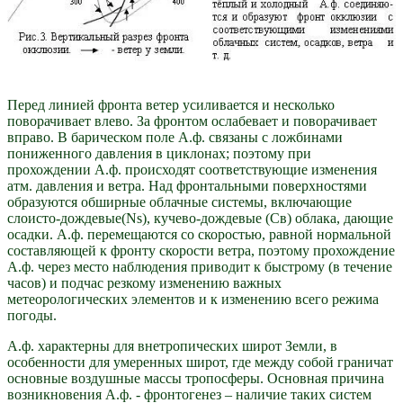
Перед линией фронта ветер усиливается и несколько
поворачивает влево. За фронтом ослабевает и поворачивает
вправо. В барическом поле А.ф. связаны с ложбинами
пониженного давления в циклонах; поэтому при
прохождении А.ф. происходят соответствующие изменения
атм. давления и ветра. Над фронтальными поверхностями
образуются обширные облачные системы, включающие
слоисто-дождевые(Ns), кучево-дождевые (Св) облака, дающие
осадки. А.ф. перемещаются со скоростью, равной нормальной
составляющей к фронту скорости ветра, поэтому прохождение
А.ф. через место наблюдения приводит к быстрому (в течение
часов) и подчас резкому изменению важных
метеорологических элементов и к изменению всего режима
погоды.
А.ф. характерны для внетропических широт Земли, в
особенности для умеренных широт, где между собой граничат
основные воздушные массы тропосферы. Основная причина
возникновения А.ф. - фронтогенез – наличие таких систем