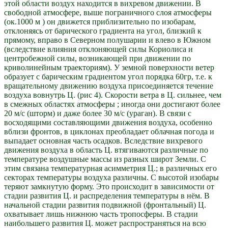
этой области воздух находится в вихревом движении. В
свободной атмосфере, выше пограничного слоя атмосферы
(ок.1000 м ) он движется приблизительно по изобарам,
отклоняясь от барического градиента на угол, близкий к
прямому, вправо в Северном полушарии и влево в Южном
(вследствие влияния отклоняющей силы Кориолиса и
центробежной силы, возникающей при движении по
криволинейным траекториям). У земной поверхности ветер
образует с барическим градиентом угол порядка 60гр, т.е. к
вращательному движению воздуха присоединяется течение
воздуха вовнутрь Ц. (рис 4). Скорости ветра в Ц. сильнее, чем
в смежных областях атмосферы ; иногда они достигают более
20 м/с (шторм) и даже более 30 м/с (ураган). В связи с
восходящими составляющими движения воздуха, особенно
вблизи фронтов, в циклонах преобладает облачная погода и
выпадает основная часть осадков. Вследствие вихревого
движения воздуха в область Ц. втягиваются различные по
температуре воздушные массы из разных широт Земли. С
этим связана температурная асимметрия Ц.; в различных его
секторах температуры воздуха различны. С высотой изобары
теряют замкнутую форму. Это происходит в зависимости от
стадии развития Ц. и распределения температуры в нём. В
начальной стадии развития подвижной (фронтальный) Ц.
охватывает лишь нижнюю часть тропосферы. В стадии
наибольшего развития Ц. может распространяться на всю