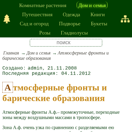
Комнатные растения
Дом и семья
Путешествия
Одежда
Книги
Сад и огород
Подворье
Букеты
Розы
Гладиолусы
Главная
Дом и семья
Атмосферные фронты и
барические образования
admin
21.11.2008
04.11.2012
Атмосферные фронты и
барические образования
Атмосферные фронты А.ф.– промежуточные, переходные
зоны между воздушными массами в тропосфере.
Зона А.ф. очень узка по сравнению с разделяемыми ею