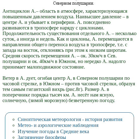
Антициклон А.– область в атмосфере, характеризующаяся
повышенным давлением воздуха. Наивысшее давление – в
центре А. и убывает к периферии. А. повседневно
развиваются в тропосфере наряду с циклонами.
Продолжительность существования отдельного А. – несколько
суток, а иногда и недель. Как и циклоны, А. перемещаются в
направлении общего переноса воздуха в тропосфере, т.е. с
запада на восток, отклоняясь при этом к низким широтам.
Средняя скорость перемещения А. – ок. 30км/ч в Сев.
полушарии и ок. 40км/ч в Южном, но нередко А. надолго
принимает малоподвижное состояние.
Ветер в А. дует, огибая центр А, в Северном полушарии по
часовой стрелке, в Южном – против часовой стрелки, образуя
тем самым гигантский вихрь (рис.8г). Размер А. в
поперечнике порядка тысяч км. А. несёт нам ясную,
солнечную, (зимой морозную) безветренную погоду.
Синоптическая метеорология - история развития
Метео- и аэрологические наблюдения
Изучение погоды в Средние века
Загрязнение биосферы