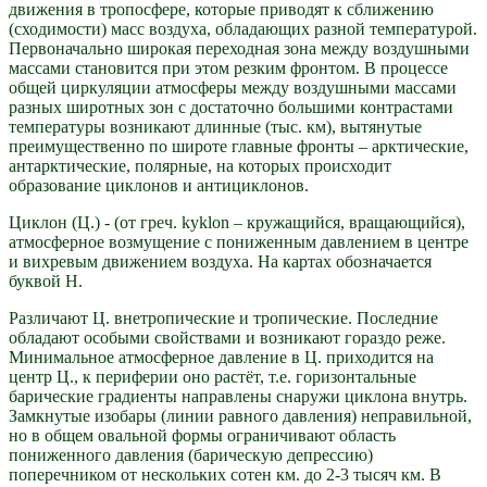
движения в тропосфере, которые приводят к сближению
(сходимости) масс воздуха, обладающих разной температурой.
Первоначально широкая переходная зона между воздушными
массами становится при этом резким фронтом. В процессе
общей циркуляции атмосферы между воздушными массами
разных широтных зон с достаточно большими контрастами
температуры возникают длинные (тыс. км), вытянутые
преимущественно по широте главные фронты – арктические,
антарктические, полярные, на которых происходит
образование циклонов и антициклонов.
Циклон (Ц.) - (от греч. kyklon – кружащийся, вращающийся),
атмосферное возмущение с пониженным давлением в центре
и вихревым движением воздуха. На картах обозначается
буквой Н.
Различают Ц. внетропические и тропические. Последние
обладают особыми свойствами и возникают гораздо реже.
Минимальное атмосферное давление в Ц. приходится на
центр Ц., к периферии оно растёт, т.е. горизонтальные
барические градиенты направлены снаружи циклона внутрь.
Замкнутые изобары (линии равного давления) неправильной,
но в общем овальной формы ограничивают область
пониженного давления (барическую депрессию)
поперечником от нескольких сотен км. до 2-3 тысяч км. В