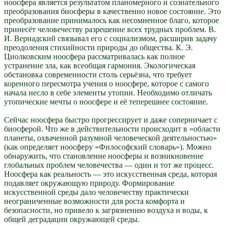
ноосфера является результатом планомерного и сознательного
преобразования биосферы в качественно новое состояние. Это
преобразование принималось как несомненное благо, которое
принесёт человечеству разрешение всех трудных проблем. В.
И. Вернадский связывал его с социализмом, расширив задачу
преодоления стихийности природы до общества. К. Э.
Циолковским ноосфера рассматривалась как полное
устранение зла, как всеобщая гармония. Экологическая
обстановка современности столь серьёзна, что требует
коренного пересмотра учения о ноосфере, которое с самого
начала несло в себе элементы утопии. Необходимо отличать
утопические мечты о ноосфере и её теперешнее состояние.
Сейчас ноосфера быстро прогрессирует и даже соперничает с
биосферой. Что же в действительности происходит в «области
планеты, охваченной разумной человеческой деятельностью»
(как определяет ноосферу «Философский словарь»). Можно
обнаружить, что становление ноосферы и возникновение
глобальных проблем человечества — один и тот же процесс.
Ноосфера как реальность — это искусственная среда, которая
подавляет окружающую природу. Формирование
искусственной среды дало человечеству практически
неограниченные возможности для роста комфорта и
безопасности, но привело к загрязнению воздуха и воды, к
общей деградации окружающей среды.