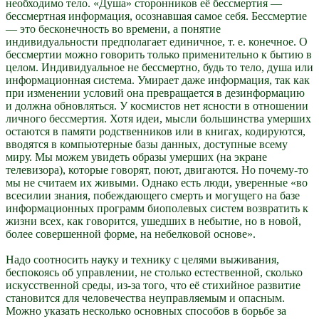
необходимо тело. «Душа» сторонников её бессмертия —
бессмертная информация, осознавшая самое себя. Бессмертие
— это бесконечность во времени, а понятие
индивидуальности предполагает единичное, т. е. конечное. О
бессмертии можно говорить только применительно к бытию в
целом. Индивидуальное не бессмертно, будь то тело, душа или
информационная система. Умирает даже информация, так как
при изменении условий она превращается в дезинформацию
и должна обновляться. У космистов нет ясности в отношении
личного бессмертия. Хотя идеи, мысли большинства умерших
остаются в памяти родственников или в книгах, кодируются,
вводятся в компьютерные базы данных, доступные всему
миру. Мы можем увидеть образы умерших (на экране
телевизора), которые говорят, поют, двигаются. Но почему-то
мы не считаем их живыми. Однако есть люди, уверенные «во
всесилии знания, побеждающего смерть и могущего на базе
информационных программ биополевых систем возвратить к
жизни всех, как говорится, ушедших в небытие, но в новой,
более совершенной форме, на небелковой основе».
Надо соотносить науку и технику с целями выживания,
беспокоясь об управлении, не столько естественной, сколько
искусственной среды, из-за того, что её стихийное развитие
становится для человечества неуправляемым и опасным.
Можно указать несколько основных способов в борьбе за