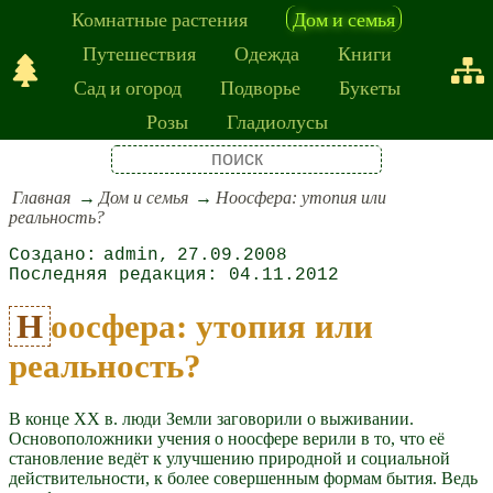
Комнатные растения
Дом и семья
Путешествия
Одежда
Книги
Сад и огород
Подворье
Букеты
Розы
Гладиолусы
Главная
Дом и семья
Ноосфера: утопия или
реальность?
admin
27.09.2008
04.11.2012
Ноосфера: утопия или
реальность?
В конце XX в. люди Земли заговорили о выживании.
Основоположники учения о ноосфере верили в то, что её
становление ведёт к улучшению природной и социальной
действительности, к более совершенным формам бытия. Ведь