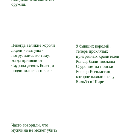
оружия.
Некогда великие короли
9 бывших королей,
людей - назгулы -
теперь проклятых
погрузились во тьму,
призрачных хранителей
когда приняли от
Колец, были посланы
Саурона девять Колец и
Сауроном на поиски
подчинились его воле.
Кольца Всевластия,
которое находилось у
Бильбо в Шире.
Часто говорили, что
мужчина не может убить