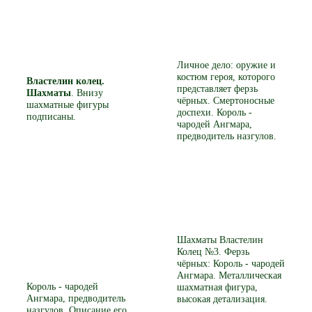
Личное дело: оружие и
костюм героя, которого
Властелин колец.
представляет ферзь
Шахматы
. Внизу
чёрных. Смертоносные
шахматные фигуры
доспехи. Король -
подписаны.
чародей Ангмара,
предводитель назгулов.
Шахматы Властелин
Колец №3. Ферзь
чёрных: Король - чародей
Ангмара. Металлическая
Король - чародей
шахматная фигура,
Ангмара, предводитель
высокая детализация.
назгулов. Описание его