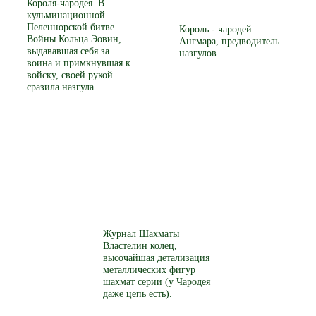
Короля-чародея. В
кульминационной
Пеленнорской битве
Король - чародей
Войны Кольца Эовин,
Ангмара, предводитель
выдававшая себя за
назгулов.
воина и примкнувшая к
войску, своей рукой
сразила назгула.
Журнал Шахматы
Властелин колец,
высочайшая детализация
металлических фигур
шахмат серии (у Чародея
даже цепь есть).