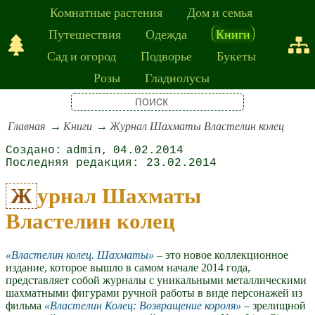
Комнатные растения
Дом и семья
Путешествия
Одежда
Книги
Сад и огород
Подворье
Букеты
Розы
Гладиолусы
Главная
Книги
Журнал Шахматы Властелин колец
admin
04.02.2014
23.02.2014
Журнал Шахматы
Властелин колец
Властелин колец. Шахматы
– это новое коллекционное
издание, которое вышло в самом начале 2014 года,
представляет собой журналы с уникальными металлическими
шахматными фигурами ручной работы в виде персонажей из
фильма
Властелин Колец: Возвращение короля
– зрелищной