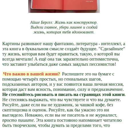
Айше Берсел: Жизнь как конструктор.
Выдели главное, убери лишнее и создай
жизнь, которая тебя вдохновляет.
Картины развивают нашу фантазию, литература - интеллект, а
эта книга в буквальном смысле создаёт будущее. "Сдизайньте"
ту жизнь, которая вам будет нравиться, такую, о которой вы
всегда мечтали! А ещё она так заразительно оптимистична,
что заставит улыбаться даже самых заядлых пессимистов!
Что важно в вашей жизни?
Распишите это на бумаге с
помощью четырёх простых, но гениальных шагов,
подсказанных автором, и у вас появится ваша личная миссия,
которая даст вам ясность, понимание, силу и предназначение.
Не стесняйтесь рисовать и писать на страницах этой книги
.
Не стесняясь выражать, что вы чувствуете и что вы думаете.
Рисуйте, даже если вы не художник, за чашкой кофе, без
скептицизма и оценок. Рисуйте, как бы ужасно это ни
выглядело. Неважно, если вы не писатель и не журналист,
просто пишите
. Эта книга постоянно напоминает читателю
быть творческим, чтобы думать за пределами того, что