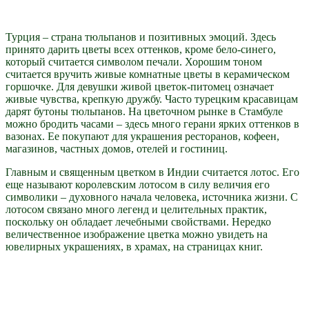
Турция – страна тюльпанов и позитивных эмоций. Здесь
принято дарить цветы всех оттенков, кроме бело-синего,
который считается символом печали. Хорошим тоном
считается вручить живые комнатные цветы в керамическом
горшочке. Для девушки живой цветок-питомец означает
живые чувства, крепкую дружбу. Часто турецким красавицам
дарят бутоны тюльпанов. На цветочном рынке в Стамбуле
можно бродить часами – здесь много герани ярких оттенков в
вазонах. Ее покупают для украшения ресторанов, кофеен,
магазинов, частных домов, отелей и гостиниц.
Главным и священным цветком в Индии считается лотос. Его
еще называют королевским лотосом в силу величия его
символики – духовного начала человека, источника жизни. С
лотосом связано много легенд и целительных практик,
поскольку он обладает лечебными свойствами. Нередко
величественное изображение цветка можно увидеть на
ювелирных украшениях, в храмах, на страницах книг.