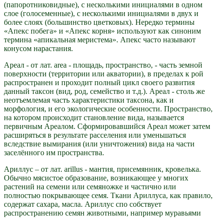
(папоротниковидные), с несколькими инициалями в одном
слое (голосеменные), с несколькими инициалями в двух и
более слоях (большинство цветковых). Нередко термины
«Апекс побега» и «Апекс корня» используют как синоним
термина «апикальная меристема». Апекс часто называют
конусом нарастания.
Ареал - от лат. area - площадь, пространство, - часть земной
поверхности (территории или акватории), в пределах к рой
распространен и проходит полный цикл своего развития
данный таксон (вид, род, семейство и т.д.). Ареал - столь же
неотъемлемая часть характеристики таксона, как и
морфология, и его экологические особенности. Пространство,
на котором происходит становление вида, называется
первичным Ареалом. Сформировавшийся Ареал может затем
расширяться в результате расселения или уменьшаться
вследствие вымирания (или уничтожения) вида на части
заселённого им пространства.
Ариллус – от лат. arillus - мантия, присемянник, кровелька.
Обычно мясистое образование, возникающее у многих
растений на семени или семяножке и частично или
полностью покрывающее семя. Ткани Ариллуса, как правило,
содержат сахара, масла. Ариллус спо собствует
распространению семян животными, например муравьями