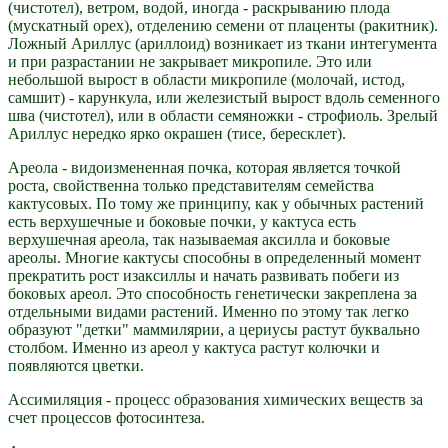
(чистотел), ветром, водой, иногда - раскрыванию плода
(мускатный орех), отделению семени от плаценты (ракитник).
Ложный Ариллус (ариллоид) возникает из ткани интегумента
и при разрастании не закрывает микропиле. Это или
небольшой вырост в области микропиле (молочай, истод,
самшит) - карункула, или железистый вырост вдоль семенного
шва (чистотел), или в области семяножки - строфиоль. Зрелый
Ариллус нередко ярко окрашен (тисе, бересклет).
Ареола - видоизмененная почка, которая является точкой
роста, свойственна только представителям семейства
кактусовых. По тому же принципу, как у обычных растений
есть верхушечные и боковые почки, у кактуса есть
верхушечная ареола, так называемая аксилла и боковые
ареолы. Многие кактусы способны в определенный момент
прекратить рост изаксиллы и начать развивать побеги из
боковых ареол. Это способность генетически закреплена за
отдельными видами растений. Именно по этому так легко
образуют "детки" маммилярии, а цериусы растут буквально
столбом. Именно из ареол у кактуса растут колючки и
появляются цветки.
Ассимиляция - процесс образования химических веществ за
счет процессов фотосинтеза.