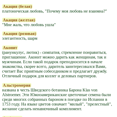
Акация (белая)
платоническая любовь, "Почему моя любовь не взаимна?"
Акация (желтая)
"Мне жаль, что любовь ушла"
Акация (розовая)
элегантность, шарм
Аконит
(ранункулус, лютик) - симпатия, стремление понравиться,
приглашение. Аконит можно дарить как женщинам, так и
мужчинам. Если такой подарок преподносится в начале
знакомства, скорее всего, даритель заинтересовался Вами,
считает Вас приятным собеседником и предлагает дружбу.
Отличный подарок для коллег и деловых партнеров.
Альстромерия
названа в честь Шведского ботаника Барона Klas von
Alstroemer. Эти Южноамериканские цветочные семена были
среди многих собранных бароном в поездке по Испании в
1753 году. На языке цветов означает "милый", "прелестный",
желание сделать ненавязчивый комплимент.