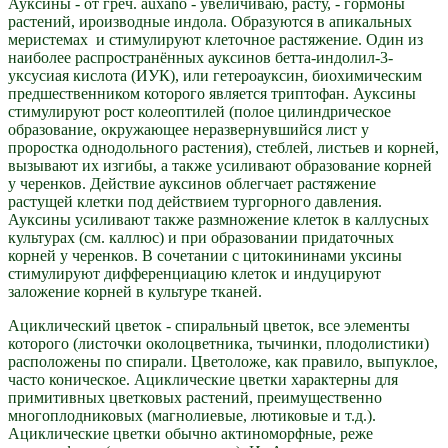
Ауксины - от греч. auxano - увеличиваю, расту, - гормоны
растений, ироизводные индола. Образуются в апикальных
меристемах и стимулируют клеточное растяжение. Один из
наиболее распространённых ауксинов бетта-индолил-3-
уксусиая кислота (ИУК), или гетероауксин, биохимическим
предшественником которого является триптофан. Ауксины
стимулируют рост колеоптилей (полое цилиндрическое
образование, окружающее неразвернувшийся лист у
проростка однодольного растения), стеблей, листьев и корней,
вызывают их изгибы, а также усиливают образование корней
у черенков. Действие ауксинов облегчает растяжение
растущей клетки под действием тургорного давления.
Ауксины усиливают также размножение клеток в каллусных
культурах (см. каллюс) и при образовании придаточных
корней у черенков. В сочетании с цитокининами уксины
стимулируют дифференциацию клеток и индуцируют
заложение корней в культуре тканей.
Ациклический цветок - спиральный цветок, все элементы
которого (листочки околоцветника, тычинки, плодолистики)
расположены по спирали. Цветоложе, как правило, выпуклое,
часто коническое. Ациклические цветки характерны для
примитивных цветковых растений, преимущественно
многоплодниковых (магнолиевые, лютиковые и т.д.).
Ациклические цветки обычно актиноморфные, реже