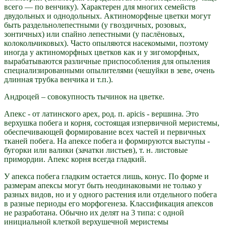
всего — по венчику). Характерен для многих семейств
двудольных и однодольных. Актиноморфные цветки могут
быть раздельнолепестными (у гвоздичных, розовых,
зонтичных) или спайно лепестными (у паслёновых,
колокольчиковых). Часто опыляются насекомыми, поэтому
иногда у актиноморфных цветков как и у зигоморфных,
вырабатываются различные приспособления для опыления
специализированными опылителями (чешуйки в зеве, очень
длинная трубка венчика и т.п.).
Андроцей – совокупность тычинок на цветке.
Апекс - от латинского apex, род. п. apicis - вершина. Это
верхушка побега и корня, состоящая изпервичной меристемы,
обеспечивающей формирование всех частей и первичных
тканей побега. На апексе побега и формируются выступы -
бугорки или валики (зачатки листьев), т. н. листовые
примордии. Апекс корня всегда гладкий.
У апекса побега гладким остается лишь, конус. По форме и
размерам апексы могут быть неодинаковыми не только у
разных видов, но и у одного растения или отдельного побега
в разные периоды его морфогенеза. Классификация апексов
не разработана. Обычно их делят на 3 типа: с одной
инициальной клеткой верхушечной меристемы