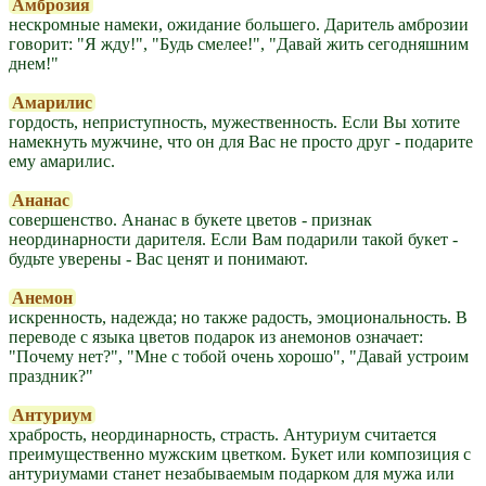
Амброзия
нескромные намеки, ожидание большего. Даритель амброзии
говорит: "Я жду!", "Будь смелее!", "Давай жить сегодняшним
днем!"
Амарилис
гордость, неприступность, мужественность. Если Вы хотите
намекнуть мужчине, что он для Вас не просто друг - подарите
ему амарилис.
Ананас
совершенство. Ананас в букете цветов - признак
неординарности дарителя. Если Вам подарили такой букет -
будьте уверены - Вас ценят и понимают.
Анемон
искренность, надежда; но также радость, эмоциональность. В
переводе с языка цветов подарок из анемонов означает:
"Почему нет?", "Мне с тобой очень хорошо", "Давай устроим
праздник?"
Антуриум
храбрость, неординарность, страсть. Антуриум считается
преимущественно мужским цветком. Букет или композиция с
антуриумами станет незабываемым подарком для мужа или