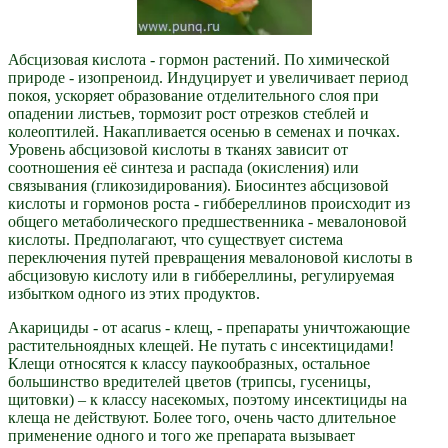
Абсцизовая кислота - гормон растений. По химической
природе - изопреноид. Индуцирует и увеличивает период
покоя, ускоряет образование отделительного слоя при
опадении листьев, тормозит рост отрезков стеблей и
колеоптилей. Накапливается осенью в семенах и почках.
Уровень абсцизовой кислоты в тканях зависит от
соотношения её синтеза и распада (окисления) или
связывания (гликозидирования). Биосинтез абсцизовой
кислоты и гормонов роста - гиббереллинов происходит из
общего метаболического предшественника - мевалоновой
кислоты. Предполагают, что существует система
переключения путей превращения мевалоновой кислоты в
абсцизовую кислоту или в гиббереллины, регулируемая
избытком одного из этих продуктов.
Акарициды - от acarus - клещ, - препараты уничтожающие
растительноядных клещей. Не путать с инсектицидами!
Клещи относятся к классу паукообразных, остальное
большинство вредителей цветов (трипсы, гусеницы,
щитовки) – к классу насекомых, поэтому инсектициды на
клеща не действуют. Более того, очень часто длительное
применение одного и того же препарата вызывает