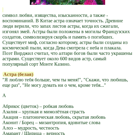
cимвол любви, изящества, изысканности, а также -
воспоминаний. В Китае астра означает точность. Древние
люди верили, что запах листов астры, когда их сжигали,
изгонял змей. Астры были положены в могилы Французских
солдатов, символизируя скорбь и память о погибших.
Существует миф, согласно которому, астры были созданы из
космической пыли, когда Дева смотрела с неба и плакала.
Поэт Вирджил считал, что алтари богов были часто украшены
астрами. Существует около 600 видов астр, самый
популярный сорт Монте Казино.
Астра (белая)
"Я люблю тебя больше, чем ты меня!", "Скажи, что любишь,
еще раз", "Не могу думать ни о чем, кроме тебя..."
A
Абрикос (цветок) – робкая любовь
Азалия – хрупкая и мимолётная страсть
Акация – платоническая любовь, скрытая любовь
Аконит / Борец – мизантропия, ядовитые слова
Алоэ – мудрость, честность
Амарант / Щирица – верность