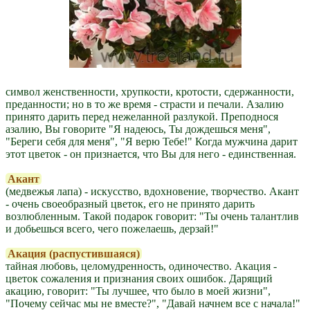
символ женственности, хрупкости, кротости, сдержанности,
преданности; но в то же время - страсти и печали. Азалию
принято дарить перед нежеланной разлукой. Преподнося
азалию, Вы говорите "Я надеюсь, Ты дождешься меня",
"Береги себя для меня", "Я верю Тебе!" Когда мужчина дарит
этот цветок - он признается, что Вы для него - единственная.
Акант
(медвежья лапа) - искусство, вдохновение, творчество. Акант
- очень своеобразный цветок, его не принято дарить
возлюбленным. Такой подарок говорит: "Ты очень талантлив
и добьешься всего, чего пожелаешь, дерзай!"
Акация (распустившаяся)
тайная любовь, целомудренность, одиночество. Акация -
цветок сожаления и признания своих ошибок. Дарящий
акацию, говорит: "Ты лучшее, что было в моей жизни",
"Почему сейчас мы не вместе?", "Давай начнем все с начала!"