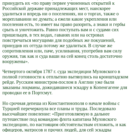
принудить их «по праву первее учиненных открытий к
Российской державе принадлежащих мест, наискорее
удалиться и впредь ни о поселениях, ни о торгах, также о
мореплавании не думать; а ежели какие укрепления или
поселения есть, то имеет вы право разорить, а знаки и гербы
срыть и уничтожить. Равно поступать вам и с судами сих
пришельцев, в тех водах, гаванях или на островах
повстречаться могущими для подобных же покушений,
принудив их оттуда потому же удалиться. В случае же
сопротивления или, паче, усиливания, употребив вам силу
оружия, так как и суда ваши на сей конец столь достаточно
вооружены».
Четвертого октября 1787 г. суда экспедиции Муловского в
полной готовности к отплытию вытянулись на кронштадском
рейде. Русским министром-послом в Англии уже были
заказаны лоцманы, дожидавшиеся эскадру в Копенгагене для
проводки ее в Портсмут.
Но срочная депеша из Константинополя о начале войны с
Турцией перечеркнула все планы и труды. Последовало
высочайшее повеление: «Приготовляемую в дальнее
путешествие под командою флота капитана Муловского
экспедицию, по настоящим обстоятельствам отложить, и как
офицеров, матросов и прочих людей, для сей эскадры