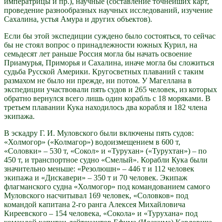
императрицы и пр.), научные (составление точнейших карт,
проведение разнообразных научных исследований, изучение
Сахалина, устья Амура и других объектов).
Если бы этой экспедиции суждено было состояться, то сейчас
бы не стоял вопрос о принадлежности южных Курил, на
семьдесят лет раньше Россия могла бы начать освоение
Приамурья, Приморья и Сахалина, иначе могла бы сложиться
судьба Русской Америки. Кругосветных плаваний с таким
размахом не было ни прежде, ни потом. У Магеллана в
экспедиции участвовали пять судов и 265 человек, из которых
обратно вернулся всего лишь один корабль с 18 моряками. В
третьем плавании Кука находилось два корабля и 182 члена
экипажа.
В эскадру Г. И. Муловского были включены пять судов:
«Холмогор» («Колмагор») водоизмещением в 600 т,
«Соловки» – 530 т, «Сокол» и «Турухан» («Турухтан») – по
450 т, и транспортное судно «Смелый». Корабли Кука были
значительно меньше: «Резолюшн» – 446 т и 112 человек
экипажа и «Дискавери» – 350 т и 70 человек. Экипаж
флагманского судна «Холмогор» под командованием самого
Муловского насчитывал 169 человек, «Соловков» под
командой капитана 2-го ранга Алексея Михайловича
Киреевского – 154 человека, «Сокола» и «Турухана» под