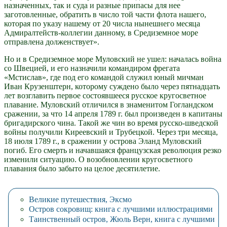
назначенных, так и суда и разные припасы для нее
заготовленные, обратить в число той части флота нашего,
которая по указу нашему от 20 числа нынешнего месяца
Адмиралтейств-коллегии данному, в Средиземное море
отправлена долженствует».
Но и в Средиземное море Муловский не ушел: началась война
со Швецией, и его назначили командиром фрегата
«Мстислав», где под его командой служил юный мичман
Иван Крузенштерн, которому суждено было через пятнадцать
лет возглавить первое состоявшееся русское кругосветное
плавание. Муловский отличился в знаменитом Гогландском
сражении, за что 14 апреля 1789 г. был произведен в капитаны
бригадирского чина. Такой же чин во время русско-шведской
войны получили Киреевский и Трубецкой. Через три месяца,
18 июля 1789 г., в сражении у острова Эланд Муловский
погиб. Его смерть и начавшаяся французская революция резко
изменили ситуацию. О возобновлении кругосветного
плавания было забыто на целое десятилетие.
Великие путешествия, Эксмо
Остров сокровищ: книга с лучшими иллюстрациями
Таинственный остров, Жюль Верн, книга с лучшими