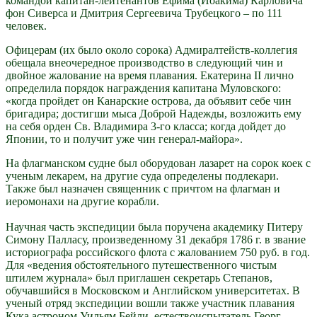
командой капитан-лейтенантов Ефима (Иоакима) Карловича
фон Сиверса и Дмитрия Сергеевича Трубецкого – по 111
человек.
Офицерам (их было около сорока) Адмиралтейств-коллегия
обещала внеочередное производство в следующий чин и
двойное жалование на время плавания. Екатерина II лично
определила порядок награждения капитана Муловского:
«когда пройдет он Канарские острова, да объявит себе чин
бригадира; достигши мыса Доброй Надежды, возложить ему
на себя орден Св. Владимира 3-го класса; когда дойдет до
Японии, то и получит уже чин генерал-майора».
На флагманском судне был оборудован лазарет на сорок коек с
ученым лекарем, на другие суда определены подлекари.
Также был назначен священник с причтом на флагман и
иеромонахи на другие корабли.
Научная часть экспедиции была поручена академику Питеру
Симону Палласу, произведенному 31 декабря 1786 г. в звание
историографа российского флота с жалованием 750 руб. в год.
Для «ведения обстоятельного путешественного чистым
штилем журнала» был приглашен секретарь Степанов,
обучавшийся в Московском и Английском университетах. В
ученый отряд экспедиции вошли также участник плавания
Кука астроном Уильям Бейли, естествоиспытатель Георг