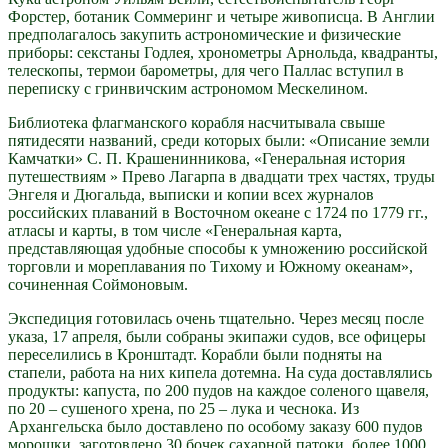
Форстер, ботаник Соммеринг и четыре живописца. В Англии
предполагалось закупить астрономические и физические
приборы: секстаны Годлея, хронометры Арнольда, квадранты,
телескопы, термои барометры, для чего Паллас вступил в
переписку с гринвичским астрономом Мескелином.
Библиотека флагманского корабля насчитывала свыше
пятидесяти названий, среди которых были: «Описание земли
Камчатки» С. П. Крашенинникова, «Генеральная история
путешествиям » Прево Лагарпа в двадцати трех частях, труды
Энгеля и Дюгальда, выписки и копии всех журналов
российских плаваний в Восточном океане с 1724 по 1779 гг.,
атласы и карты, в том числе «Генеральная карта,
представляющая удобные способы к умножению российской
торговли и мореплавания по Тихому и Южному океанам»,
сочиненная Соймоновым.
Экспедиция готовилась очень тщательно. Через месяц после
указа, 17 апреля, были собраны экипажи судов, все офицеры
переселились в Кронштадт. Корабли были подняты на
стапели, работа на них кипела дотемна. На суда доставлялись
продукты: капуста, по 200 пудов на каждое соленого щавеля,
по 20 – сушеного хрена, по 25 – лука и чеснока. Из
Архангельска было доставлено по особому заказу 600 пудов
морошки, заготовлено 30 бочек сахарной патоки, более 1000