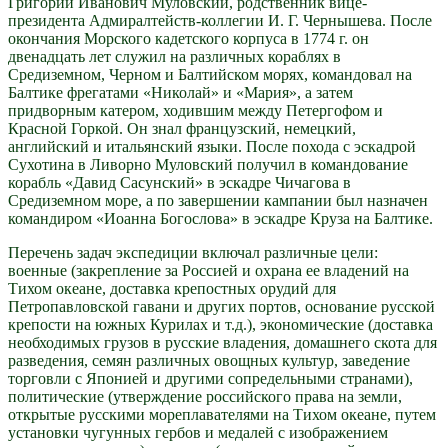
Григорий Иванович Муловский, родственник вице-
президента Адмиралтейств-коллегии И. Г. Чернышева. После
окончания Морского кадетского корпуса в 1774 г. он
двенадцать лет служил на различных кораблях в
Средиземном, Черном и Балтийском морях, командовал на
Балтике фрегатами «Николай» и «Мария», а затем
придворным катером, ходившим между Петергофом и
Красной Горкой. Он знал французский, немецкий,
английский и итальянский языки. После похода с эскадрой
Сухотина в Ливорно Муловский получил в командование
корабль «Давид Сасунский» в эскадре Чичагова в
Средиземном море, а по завершении кампании был назначен
командиром «Иоанна Богослова» в эскадре Круза на Балтике.
Перечень задач экспедиции включал различные цели:
военные (закрепление за Россией и охрана ее владений на
Тихом океане, доставка крепостных орудий для
Петропавловской гавани и других портов, основание русской
крепости на южных Курилах и т.д.), экономические (доставка
необходимых грузов в русские владения, домашнего скота для
разведения, семян различных овощных культур, заведение
торговли с Японией и другими сопредельными странами),
политические (утверждение российского права на земли,
открытые русскими мореплавателями на Тихом океане, путем
установки чугунных гербов и медалей с изображением