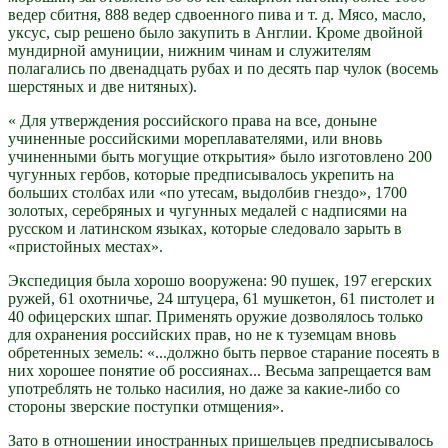
ведер сбитня, 888 ведер сдвоенного пива и т. д. Мясо, масло,
уксус, сыр решено было закупить в Англии. Кроме двойной
мундирной амуниции, нижним чинам и служителям
полагались по двенадцать рубах и по десять пар чулок (восемь
шерстяных и две нитяных).
« Для утверждения российского права на все, доныне
учиненные российскими мореплавателями, или вновь
учиненными быть могущие открытия» было изготовлено 200
чугунных гербов, которые предписывалось укрепить на
больших столбах или «по утесам, выдолбив гнездо», 1700
золотых, серебряных и чугунных медалей с надписями на
русском и латинском языках, которые следовало зарыть в
«пристойных местах».
Экспедиция была хорошо вооружена: 90 пушек, 197 егерских
ружей, 61 охотничье, 24 штуцера, 61 мушкетон, 61 пистолет и
40 офицерских шпаг. Применять оружие дозволялось только
для охранения российских прав, но не к туземцам вновь
обретенных земель: «...должно быть первое старание посеять в
них хорошее понятие об россиянах... Весьма запрещается вам
употреблять не только насилия, но даже за какие-либо со
стороны зверские поступки отмщения».
Зато в отношении иностранных пришельцев предписывалось