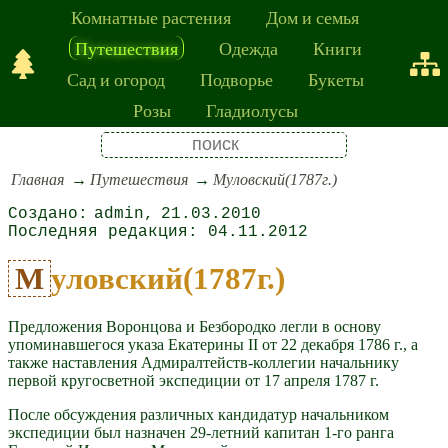
Комнатные растения
Дом и семья
Путешествия
Одежда
Книги
Сад и огород
Подворье
Букеты
Розы
Гладиолусы
Главная
Путешествия
Муловский(1787г.)
admin
21.03.2010
04.11.2012
Муловский(1787г.)
Предложения Воронцова и Безбородко легли в основу
упоминавшегося указа Екатерины II от 22 декабря 1786 г., а
также наставления Адмиралтейств-коллегии начальнику
первой кругосветной экспедиции от 17 апреля 1787 г.
После обсуждения различных кандидатур начальником
экспедиции был назначен 29-летний капитан 1-го ранга