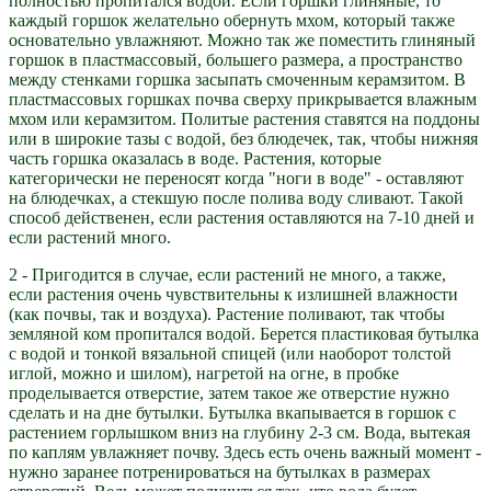
полностью пропитался водой. Если горшки глиняные, то
каждый горшок желательно обернуть мхом, который также
основательно увлажняют. Можно так же поместить глиняный
горшок в пластмассовый, большего размера, а пространство
между стенками горшка засыпать смоченным керамзитом. В
пластмассовых горшках почва сверху прикрывается влажным
мхом или керамзитом. Политые растения ставятся на поддоны
или в широкие тазы с водой, без блюдечек, так, чтобы нижняя
часть горшка оказалась в воде. Растения, которые
категорически не переносят когда "ноги в воде" - оставляют
на блюдечках, а стекшую после полива воду сливают. Такой
способ действенен, если растения оставляются на 7-10 дней и
если растений много.
2 - Пригодится в случае, если растений не много, а также,
если растения очень чувствительны к излишней влажности
(как почвы, так и воздуха). Растение поливают, так чтобы
земляной ком пропитался водой. Берется пластиковая бутылка
с водой и тонкой вязальной спицей (или наоборот толстой
иглой, можно и шилом), нагретой на огне, в пробке
проделывается отверстие, затем такое же отверстие нужно
сделать и на дне бутылки. Бутылка вкапывается в горшок с
растением горлышком вниз на глубину 2-3 см. Вода, вытекая
по каплям увлажняет почву. Здесь есть очень важный момент -
нужно заранее потренироваться на бутылках в размерах