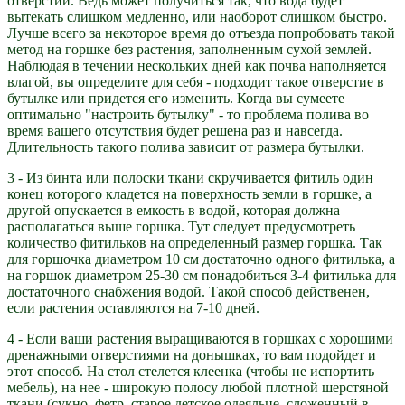
отверстий. Ведь может получиться так, что вода будет
вытекать слишком медленно, или наоборот слишком быстро.
Лучше всего за некоторое время до отъезда попробовать такой
метод на горшке без растения, заполненным сухой землей.
Наблюдая в течении нескольких дней как почва наполняется
влагой, вы определите для себя - подходит такое отверстие в
бутылке или придется его изменить. Когда вы сумеете
оптимально "настроить бутылку" - то проблема полива во
время вашего отсутствия будет решена раз и навсегда.
Длительность такого полива зависит от размера бутылки.
3 - Из бинта или полоски ткани скручивается фитиль один
конец которого кладется на поверхность земли в горшке, а
другой опускается в емкость в водой, которая должна
располагаться выше горшка. Тут следует предусмотреть
количество фитильков на определенный размер горшка. Так
для горшочка диаметром 10 см достаточно одного фитилька, а
на горшок диаметром 25-30 см понадобиться 3-4 фитилька для
достаточного снабжения водой. Такой способ действенен,
если растения оставляются на 7-10 дней.
4 - Если ваши растения выращиваются в горшках с хорошими
дренажными отверстиями на донышках, то вам подойдет и
этот способ. На стол стелется клеенка (чтобы не испортить
мебель), на нее - широкую полосу любой плотной шерстяной
ткани (сукно, фетр, старое детское одеяльце, сложенный в