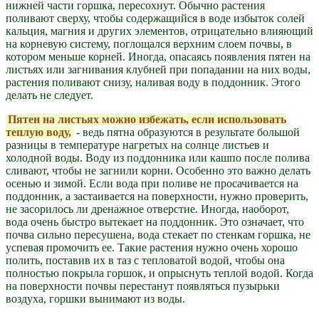
нижней части горшка, пересохнут. Обычно растения
поливают сверху, чтобы содержащийся в воде избыток солей
кальция, магния и других элементов, отрицательно влияющий
на корневую систему, поглощался верхним слоем почвы, в
котором меньше корней. Иногда, опасаясь появления пятен на
листьях или загнивания клубней при попадании на них воды,
растения поливают снизу, наливая воду в поддонник. Этого
делать не следует.
Пятен на листьях можно избежать, если использовать
теплую воду,
- ведь пятна образуются в результате большой
разницы в температуре нагретых на солнце листьев и
холодной воды. Воду из поддонника или кашпо после полива
сливают, чтобы не загнили корни. Особенно это важно делать
осенью и зимой. Если вода при поливе не просачивается на
поддонник, а застаивается на поверхности, нужно проверить,
не засорилось ли дренажное отверстие. Иногда, наоборот,
вода очень быстро вытекает на поддонник. Это означает, что
почва сильно пересушена, вода стекает по стенкам горшка, не
успевая промочить ее. Такие растения нужно очень хорошо
полить, поставив их в таз с тепловатой водой, чтобы она
полностью покрыла горшок, и опрыснуть теплой водой. Когда
на поверхности почвы перестанут появляться пузырьки
воздуха, горшки вынимают из воды.