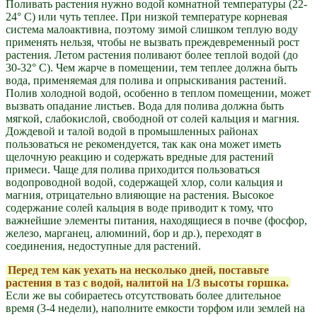
Поливать растения нужно водой комнатной температуры (22-
24° С) или чуть теплее. При низкой температуре корневая
система малоактивна, поэтому зимой слишком теплую воду
применять нельзя, чтобы не вызвать преждевременный рост
растения. Летом растения поливают более теплой водой (до
30-32° С). Чем жарче в помещении, тем теплее должна быть
вода, применяемая для полива и опрыскивания растений.
Полив холодной водой, особенно в теплом помещении, может
вызвать опадание листьев. Вода для полива должна быть
мягкой, слабокислой, свободной от солей кальция и магния.
Дождевой и талой водой в промышленных районах
пользоваться не рекомендуется, так как она может иметь
щелочную реакцию и содержать вредные для растений
примеси. Чаще для полива приходится пользоваться
водопроводной водой, содержащей хлор, соли кальция и
магния, отрицательно влияющие на растения. Высокое
содержание солей кальция в воде приводит к тому, что
важнейшие элементы питания, находящиеся в почве (фосфор,
железо, марганец, алюминий, бор и др.), переходят в
соединения, недоступные для растений.
Перед тем как уехать на несколько дней, поставьте
растения в таз с водой, налитой на 1/3 высоты горшка.
Если же вы собираетесь отсутствовать более длительное
время (3-4 недели), наполните емкости торфом или землей на