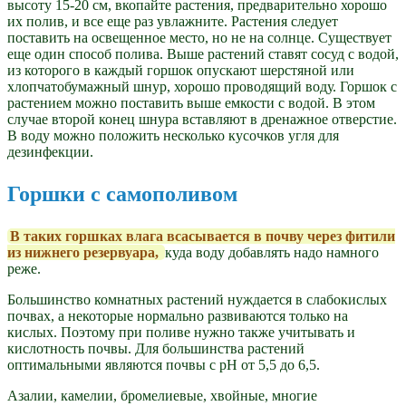
высоту 15-20 см, вкопайте растения, предварительно хорошо
их полив, и все еще раз увлажните. Растения следует
поставить на освещенное место, но не на солнце. Существует
еще один способ полива. Выше растений ставят сосуд с водой,
из которого в каждый горшок опускают шерстяной или
хлопчатобумажный шнур, хорошо проводящий воду. Горшок с
растением можно поставить выше емкости с водой. В этом
случае второй конец шнура вставляют в дренажное отверстие.
В воду можно положить несколько кусочков угля для
дезинфекции.
Горшки с самополивом
В таких горшках влага всасывается в почву через фитили
из нижнего резервуара,
куда воду добавлять надо намного
реже.
Большинство комнатных растений нуждается в слабокислых
почвах, а некоторые нормально развиваются только на
кислых. Поэтому при поливе нужно также учитывать и
кислотность почвы. Для большинства растений
оптимальными являются почвы с рН от 5,5 до 6,5.
Азалии, камелии, бромелиевые, хвойные, многие