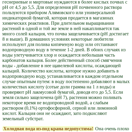
геснериевые и миртовые нуждаются в более кислых почвах с
рН от 4,5 до 5,5. Для определения рН почвенного раствора
пользуются прибором Алямовского или универсальной
индикаторной бумагой, которая продается в магазинах
химических реактивов. При длительном выращивании
растений в одной и той же земле в ней накапливается так
много солей кальция, что почва защелачивается (рН достигает
8 и выше). В домашних условиях некоторые любители
используют для полива кипяченую воду или отстаивают
водопроводную воду в течение 1-2 дней. В обоих случаях из
воды улетучивается хлор и осаждается небольшая часть
карбонатов кальция. Более действенный способ смягчения
воды - добавление в нее щавелевой кислоты, осаждающей
кальций. Количество кислоты, которое нужно добавить в
водопроводную воду, устанавливается в каждом отдельном
случае опытным путем: в воду постепенно добавляют в малых
количествах кислоту (сотые доли грамма на 1 л воды) и
проверяют рН лакмусовой бумагой, доводя его до 5,5. Если
земля сильно защелочена (рН 7), растения можно поливать
некоторое время не водопроводной водой, а слабым
раствором (0,1%) ортофосфорной, серной или лимонной
кислот. Кальция они не осаждают, зато подкисляют
земельный субстрат.
Холодная вода из-под крана недопустима!
Она очень плохо