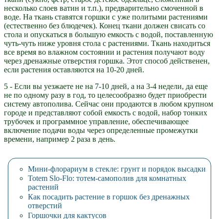
несколько слоев ватин и т.п.), предварительно смоченной в
воде. На ткань ставятся горшки с уже политыми растениями
(естественно без блюдечек). Конец ткани должен свисать со
стола и опускаться в большую емкость с водой, поставленную
чуть-чуть ниже уровня стола с растениями. Ткань находиться
все время во влажном состоянии и растения получают воду
через дренажные отверстия горшка. Этот способ действенен,
если растения оставляются на 10-20 дней.
5 - Если вы уезжаете не на 7-10 дней, а на 3-4 недели, да еще
не по одному разу в год, то целесообразно будет приобрести
систему автополива. Сейчас они продаются в любом крупном
городе и представляют собой емкость с водой, набор тонких
трубочек и программное управление, обеспечивающее
включение подачи воды через определенные промежутки
времени, например 2 раза в день.
Мини-флорариум в стекле: грунт и порядок высадки
Totem Slo-Flo: тотем-самополив для комнатных
растений
Как посадить растение в горшок без дренажных
отверстий
Горшочки для кактусов