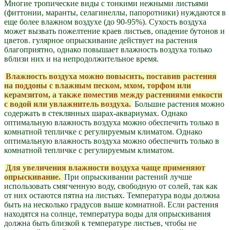
Многие тропические виды с тонкими нежными листьями
(фиттонии, маранты, селагинеллы, папоротники) нуждаются в
еще более влажном воздухе (до 90-95%). Сухость воздуха
может вызвать пожелтение краев листьев, опадение бутонов и
цветов. гулярное опрыскивание действует на растения
благоприятно, однако повышает влажность воздуха только
вблизи них и на непродолжительное время.
Влажность воздуха можно повысить, поставив растения
на поддоны с влажным песком, мхом, торфом или
керамзитом, а также поместив между растениями емкости
с водой или увлажнитель воздуха.
Большие растения можно
содержать в стеклянных шарах-аквариумах. Однако
оптимальную влажность воздуха можно обеспечить только в
комнатной тепличке с регулируемым климатом. Однако
оптимальную влажность воздуха можно обеспечить только в
комнатной тепличке с регулируемым климатом.
Для увеличения влажности воздуха чаще применяют
опрыскивание.
При опрыскивании растений лучше
использовать смягченную воду, свободную от солей, так как
от них остаются пятна на листьях. Температура воды должна
быть на несколько градусов выше комнатной. Если растения
находятся на солнце, температура воды для опрыскивания
должна быть близкой к температуре листьев, чтобы не