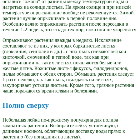
остались "ожоги" от разницы между температурой воды и
нагретых на солнце листьев. На ярком солнце и при низкой
температуре опрыскивание вообще не рекомендуется. Зимой
растения лучше опрыскивать в первой половине дня.
Особенно важно опрыскивать растения после пересадки в
течение 1-2 недель, то есть до тех пор, пока они не укоренятся.
Опрыскивают растения дважды в неделю. Исключение
составляют те из них, у которых бархатистые листья
(глоксиния, сенполия и др.) - с них пыль снимают мягкой
кисточкой, смоченной в теплой воде, так как при
опрыскивании на таких листьях появляются белые или
желтые пятна. Кожистые листья фикусов, филодендронов,
пальм обмывают с обеих сторон. Обмывать растения следует
1 раз в неделю, так как пыль, осаждаясь на листьях,
закупоривает устьица листьев. Кроме того, грязные растения
чаще поражаются вредителями и болезнями.
Полив сверху
Небольшая лейка по-прежнему популярна для полива
комнатных растений. Выбирайте лейку устойчивую, с
длинным носиком, облегчающим доставку воды прямо к
растению (без попадания на листья).