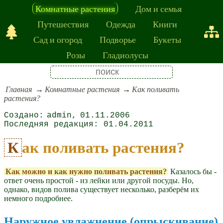
Комнатные растения
Дом и семья
Путешествия
Одежда
Книги
Сад и огород
Подворье
Букеты
Розы
Гладиолусы
Главная
Комнатные растения
Как поливать
растения?
admin
01.11.2006
01.04.2011
Как поливать растения?
Как можно и как нужно поливать растения?
Казалось бы -
ответ очень простой - из лейки или другой посуды. Но,
однако, видов полива существует несколько, разберём их
немного подробнее.
Наружное увлажнение (опрыскивание)