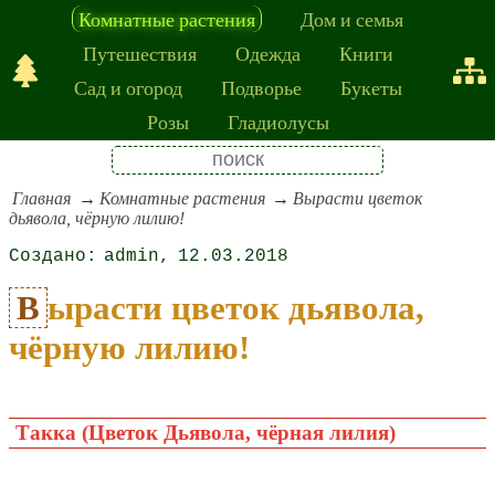
Комнатные растения
Дом и семья
Путешествия
Одежда
Книги
Сад и огород
Подворье
Букеты
Розы
Гладиолусы
Главная
Комнатные растения
Вырасти цветок
дьявола, чёрную лилию!
admin
12.03.2018
Вырасти цветок дьявола,
чёрную лилию!
Такка (Цветок Дьявола, чёрная лилия)