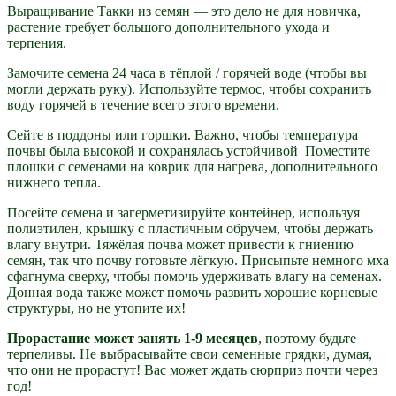
Выращивание Такки из семян — это дело не для новичка,
растение требует большого дополнительного ухода и
терпения.
Замочите семена 24 часа в тёплой / горячей воде (чтобы вы
могли держать руку). Используйте термос, чтобы сохранить
воду горячей в течение всего этого времени.
Сейте в поддоны или горшки. Важно, чтобы температура
почвы была высокой и сохранялась устойчивой Поместите
плошки с семенами на коврик для нагрева, дополнительного
нижнего тепла.
Посейте семена и загерметизируйте контейнер, используя
полиэтилен, крышку с пластичным обручем, чтобы держать
влагу внутри. Тяжёлая почва может привести к гниению
семян, так что почву готовьте лёгкую. Присыпьте немного мха
сфагнума сверху, чтобы помочь удерживать влагу на семенах.
Донная вода также может помочь развить хорошие корневые
структуры, но не утопите их!
Прорастание может занять 1-9 месяцев
, поэтому будьте
терпеливы. Не выбрасывайте свои семенные грядки, думая,
что они не прорастут! Вас может ждать сюрприз почти через
год!