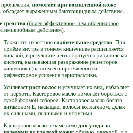
 проявления,
помогает при воспалённой коже
 к. обладает выраженным бактерицидным действием.
 средство
(
более эффективное, чем облепиховое
 антимикробным действием).
Также это известное
слабительное средство
. При
приёме внутрь в тонком кишечнике расщепляется
липазой, в результате чего образуется рицинолевая
кислота, вызывающая раздражение рецепторов
кишечника (на всём его протяжении) и
рефлекторное усиление перистальтики.
Усиливает
рост волос
и улучшает их вид, избавляет
от перхоти. Касторовое масло помогает бороться с
сухой формой себореи. Касторовое масло богато
витамином Е, насыщает волосы
коллагеном
, делая
их сильными, пышными и упругими.
Касторовое масло незаменимо
для ухода за
изделями из гладкой кожи
: обувью, одеждой, и т.