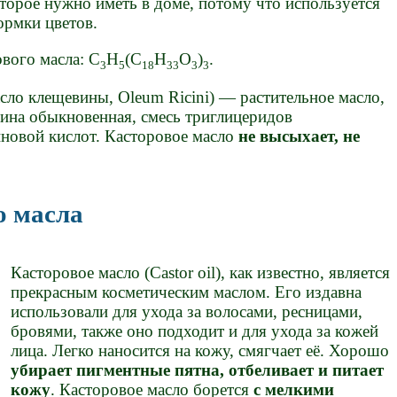
оторое нужно иметь в доме, потому что используется
ормки цветов.
вого масла: C
H
(C
H
O
)
.
3
5
18
33
3
3
масло клещевины, Оleum Ricini) — растительное масло,
вина обыкновенная, смесь триглицеридов
иновой кислот. Касторовое масло
не высыхает, не
о масла
Касторовое масло (Castor oil), как известно, является
прекрасным косметическим маслом. Его издавна
использовали для ухода за волосами, ресницами,
бровями, также оно подходит и для ухода за кожей
лица. Легко наносится на кожу, смягчает её. Хорошо
убирает пигментные пятна, отбеливает и питает
кожу
. Касторовое масло борется
с мелкими