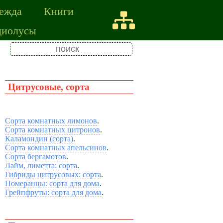
ежда
Книги
диолусы
Цитрусовые, сорта
Сорта комнатных лимонов
.
Сорта комнатных цитронов
.
Каламондин (сорта)
.
Сорта комнатных апельсинов
.
Сорта бергамотов
.
Лайм, лиметта: сорта
.
Гибриды цитрусовых: сорта
.
Померанцы: сорта для дома
.
Грейпфруты: сорта для дома
.