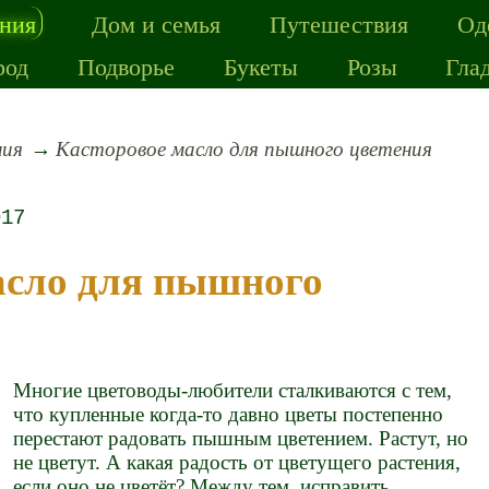
ения
Дом и семья
Путешествия
Од
род
Подворье
Букеты
Розы
Гла
ния
Касторовое масло для пышного цветения
017
Многие цветоводы-любители сталкиваются с тем,
что купленные когда-то давно цветы постепенно
перестают радовать пышным цветением. Растут, но
не цветут. А какая радость от цветущего растения,
если оно не цветёт? Между тем, исправить