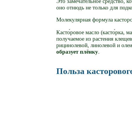
Это замечательное средство, к
оно отнюдь не только для подк
Молекулярная формула касторо
Касто́ровое масло (касто́рка, 
получаемое из растения клеще
рицинолевой, линолевой и оле
образует плёнку
.
Польза касторовог