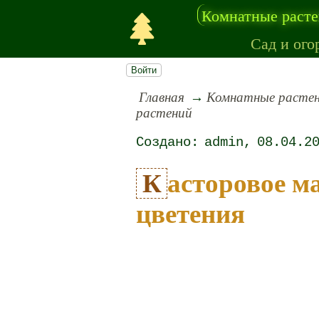
Комнатные раст
Сад и ого
Войти
Главная
Комнатные расте
растений
admin
08.04.2
Касторовое масло для пышного
цветения