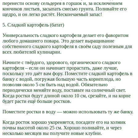
перенести основу сельдерея в горшок и, за исключением
кончиков листьев, засыпать смесью грунта. Поливайте его
щедро, и он легко растёт. Нескончаемый запас!
5. Сладкий картофель (батат)
Универсальность сладкого картофеля делает его фаворитом
любого домашнего повара. Это делает выращивание
собственного сладкого картофеля в своём саду полезным для
всех любителей кулинарии.
Начните с твёрдого, здорового, органического сладкого
картофеля – если он начинает прорастать, даже лучше,
поскольку это даёт вам фору. Поместите сладкий картофель в
банку с водой, погружая большую часть корнеплода, но
позволяя около 5 см быть над водой. Обязательно
периодически меняйте воду, поставьте на солнечный свет.
Когда ростки будут длиной около 10 см, срезайте, и на корне
будет расти ещё больше ростков.
Поместите ростки в воду — можно использовать ту же банку.
Когда росток хорошо укореняется, посадите его на холмик
почвы высотой около 25 см. Хорошо поливайте, и через
несколько месяцев вы получите новые клубни.