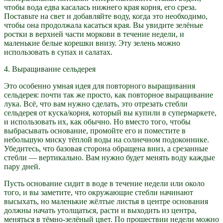
чтобы вода едва касалась нижнего края корня, его среза.
Поставьте на свет и добавляйте воду, когда это необходимо,
чтобы она продолжала касаться края. Вы увидите зелёные
ростки в верхней части моркови в течение недели, и
маленькие белые корешки внизу. Эту зелень можно
использовать в супах и салатах.
4. Выращивание сельдерея
Это особенно умная идея для повторного выращивания
сельдерея: почти так же просто, как повторное выращивание
лука. Всё, что вам нужно сделать, это отрезать стебли
сельдерея от куска/корня, который вы купили в супермаркете,
и использовать их, как обычно. Но вместо того, чтобы
выбрасывать основание, промойте его и поместите в
небольшую миску тёплой воды на солнечном подоконнике.
Убедитесь, что базовая сторона обращена вниз, а срезанные
стебли — вертикально. Вам нужно будет менять воду каждые
пару дней.
Пусть основание сидит в воде в течение недели или около
того, и вы заметите, что окружающие стебли начинают
высыхать, но маленькие жёлтые листья в центре основания
должны начать утолщаться, расти и выходить из центра,
меняться в тёмно-зелёный цвет. По прошествии недели можно