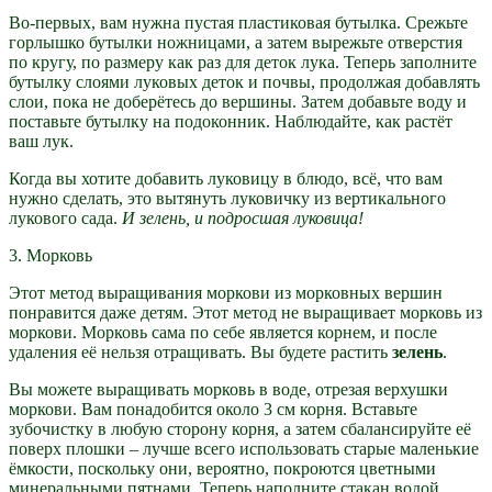
Во-первых, вам нужна пустая пластиковая бутылка. Срежьте
горлышко бутылки ножницами, а затем вырежьте отверстия
по кругу, по размеру как раз для деток лука. Теперь заполните
бутылку слоями луковых деток и почвы, продолжая добавлять
слои, пока не доберётесь до вершины. Затем добавьте воду и
поставьте бутылку на подоконник. Наблюдайте, как растёт
ваш лук.
Когда вы хотите добавить луковицу в блюдо, всё, что вам
нужно сделать, это вытянуть луковичку из вертикального
лукового сада.
И зелень, и подросшая луковица!
3. Морковь
Этот метод выращивания моркови из морковных вершин
понравится даже детям. Этот метод не выращивает морковь из
моркови. Морковь сама по себе является корнем, и после
удаления её нельзя отращивать. Вы будете растить
зелень
.
Вы можете выращивать морковь в воде, отрезая верхушки
моркови. Вам понадобится около 3 см корня. Вставьте
зубочистку в любую сторону корня, а затем сбалансируйте её
поверх плошки – лучше всего использовать старые маленькие
ёмкости, поскольку они, вероятно, покроются цветными
минеральными пятнами. Теперь наполните стакан водой,