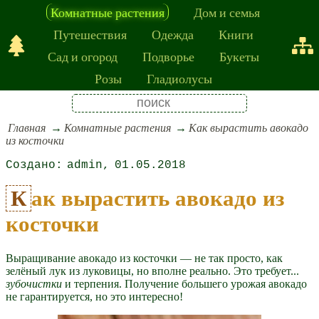
Комнатные растения
Дом и семья
Путешествия
Одежда
Книги
Сад и огород
Подворье
Букеты
Розы
Гладиолусы
Главная
Комнатные растения
Как вырастить авокадо
из косточки
admin
01.05.2018
Как вырастить авокадо из
косточки
Выращивание авокадо из косточки — не так просто, как
зелёный лук из луковицы, но вполне реально. Это требует...
зубочистки
и терпения. Получение большего урожая авокадо
не гарантируется, но это интересно!