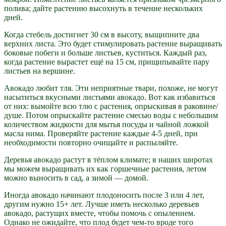
полива; дайте растению высохнуть в течение нескольких
дней.
Когда стебель достигнет 30 см в высоту, выщипните два
верхних листа. Это будет стимулировать растение выращивать
боковые побеги и больше листьев, куститься. Каждый раз,
когда растение вырастет ещё на 15 см, прищипывайте пару
листьев на вершине.
Авокадо любит тля. Эти неприятные твари, похоже, не могут
насытиться вкусными листьями авокадо. Вот как избавиться
от них: вымойте всю тлю с растения, опрыскивая в раковине/
душе. Потом опрыскайте растение смесью воды с небольшим
количеством жидкости для мытья посуды и чайной ложкой
масла нима. Проверяйте растение каждые 4-5 дней, при
необходимости повторно очищайте и распыляйте.
Деревья авокадо растут в тёплом климате; в наших широтах
мы можем выращивать их как горшечные растения, летом
можно выносить в сад, а зимой — домой.
Иногда авокадо начинают плодоносить после 3 или 4 лет,
другим нужно 15+ лет. Лучше иметь несколько деревьев
авокадо, растущих вместе, чтобы помочь с опылением.
Однако не ожидайте, что плод будет чем-то вроде того