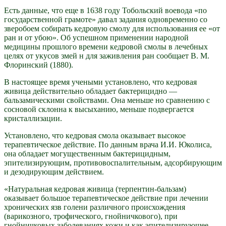
Есть данные, что еще в 1638 году Тобольский воевода «по
государственной грамоте» давал задания одновременно со
зверобоем собирать кедровую смолу для использования ее «от
ран и от убою». Об успешном применении народной
медицины прошлого времени кедровой смолы в лечебных
целях от укусов змей н для заживления ран сообщает В. М.
Флоринский (1880).
В настоящее время учеными установлено, что кедровая
живица действительно обладает бактерицидно —
бальзамическими свойствами. Она меньше но сравнению с
сосновой склонна к высыханию, меньше подвергается
кристаллизации.
Установлено, что кедровая смола оказывает высокое
терапевтическое действие. По данным врача И.И. Юколиса,
она обладает могущественным бактерицидным,
эпителизирующим, противовоспалительным, адсорбирующим
и дезодирующим действием.
«Натуральная кедровая живица (терпентин-бальзам)
оказывает большое терапевтическое действие при лечении
хронических язв голени различного происхождения
(варикозного, трофического, гнойничкового), при
гнойничковых заболеваниях кожи и как эпителизирующее