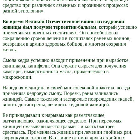
средство при различных язвенных и эрозивных процессах
разной этиологии».
Во время Великой Отечественной войны из кедровой
живицы был получен терпентин-бальзам,
который успешно
применялся в военных госпиталях. Он способствовал
сокращению сроков лечения в госпиталях раненых воинов,
возвращая в армию здоровых бойцов, а многим сохранил
жизнь.
Смола кедра успешно находит применение при выработке
скипидара, канифоли. Она служит сырьем для получения
камфары, иммерсионного масла, применяемого в
микроскопии.
Народная медицина в своей многовековой практике всегда
применяла кедровую смолу. Порезы, раны заливались
живицей. Самые тяжелые и застарелые повреждения тканей,
вплоть до гангрены, лечились кедровой живицей.
Ее прикладывали к нарывам как размягчающее,
вытягивающее, заживляющее средство. При переломах
живицей смазывали место травмы - и кость быстрее
срасталась. Применялась живица при лечении гнойных ран,
фурункулов, ожогов. В отличие от смол других хвойных