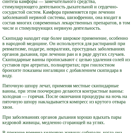
синтеза камфоры — замечательного средства,
стимулирующего деятельность дыхательной и сердечно-
сосудистой систем. Камфора применяется при лечении
заболеваний нервной системы, шизофрении, она входит в
состав многих современных лекарственных препаратов, в том
числе и стимулирующих нервную деятельность.
Скипидар находит еще более широкое применение, особенно
в народной медицине. Он используется для растираний при
ревматизме, подагре, невралгиях, простудных заболеваниях
органов дыхания, при лечении ран и в ряде других случаев.
Скипидарные ванны прописывают с целью удаления солей из
суставов при артритах, полиартритах; при гнилостном
бронхите показаны ингаляции с добавлением скипидара в
воду.
Пяточную шпору лечат, применяя местные скипидарные
ванны, при этом поочередно делаются контрастные ванны:
холодная — горячая. После окончания процедуры на ночь на
пяточную шпору накладывается компресс из крутого отвара
хвои.
При заболеваниях органов дыхания хорошо вдыхать пары
кедровой живицы, медленно сгорающей на углях.
В прежние времена кедровую живицу собирали, когда она