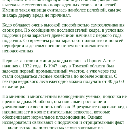
вытекала с естественно поврежденных ствола или ветвей.
Именно такая живица считалась наиболее целебной, сам же
знахарь дереву вреда не причинял.
Кедр обладает очень высокой способностью самозалечивания
своих ран. По сообщениям исследователей кедра, в условиях
подсочки рана зарастает древесиной начиная с первого года
подсочки. Со временем раны зарастают полностью и по всей
периферии и деревья внешне ничем не отличаются от
неподсоченных.
Первые заготовки живицы кедра велись в Горном Алтае
начиная с 1932 года. В 1947 году в Томской области был
заложен первый промышленный участок, а уже через год
стали создаваться лесные хозяйства по добыче живицы. С
гектара кедрового леса ежегодно можно получать от 40 до 60
кг живицы.
По мнению и многолетним наблюдениям ученых, подсочка не
вредит кедрам. Наоборот, она повышает рост хвои и
увеличивает охвоенность побегов. В результате подсочки кедр
назапашивает в кроне питательные вещества, которые
обеспечивают нормальное плодоношение. Однако
исследователи связывают с подсочкой и отрицательный факт
— количество полнозернистых семян уменьшается.