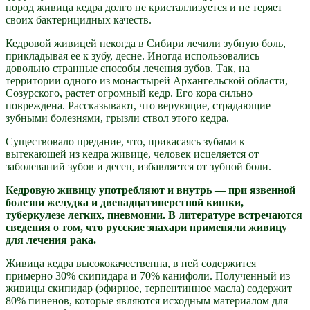
пород живица кедра долго не кристаллизуется и не теряет
своих бактерицидных качеств.
Кедровой живицей некогда в Сибири лечили зубную боль,
прикладывая ее к зубу, десне. Иногда использовались
довольно странные способы лечения зубов. Так, на
территории одного из монастырей Архангельской области,
Созурского, растет огромный кедр. Его кора сильно
повреждена. Рассказывают, что верующие, страдающие
зубными болезнями, грызли ствол этого кедра.
Существовало предание, что, прикасаясь зубами к
вытекающей из кедра живице, человек исцеляется от
заболеваний зубов и десен, избавляется от зубной боли.
Кедровую живицу употребляют и внутрь — при язвенной
болезни желудка и двенадцатиперстной кишки,
туберкулезе легких, пневмонии. В литературе встречаются
сведения о том, что русские знахари применяли живицу
для лечения рака.
Живица кедра высококачественна, в ней содержится
примерно 30% скипидара и 70% канифоли. Полученный из
живицы скипидар (эфирное, терпентинное масла) содержит
80% пиненов, которые являются исходным материалом для