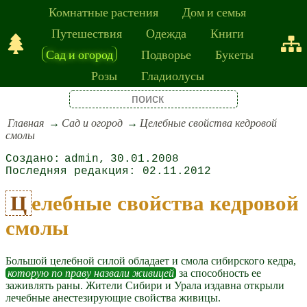
Комнатные растения
Дом и семья
Путешествия
Одежда
Книги
Сад и огород
Подворье
Букеты
Розы
Гладиолусы
Главная
Сад и огород
Целебные свойства кедровой
смолы
admin
30.01.2008
02.11.2012
Целебные свойства кедровой
смолы
Большой целебной силой обладает и смола сибирского кедра,
которую по праву назвали живицей
за способность ее
заживлять раны. Жители Сибири и Урала издавна открыли
лечебные анестезирующие свойства живицы.