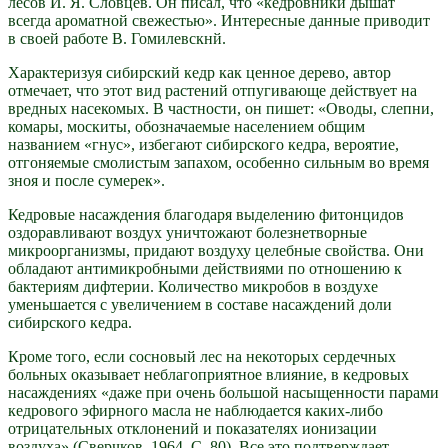
лесов И. Я. Словцев. Он писал, что «кедровники дышат
всегда ароматной свежестью». Интересные данные приводит
в своей работе В. Гомилевскнй.
Характеризуя сибирский кедр как ценное дерево, автор
отмечает, что этот вид растений отпугивающе действует на
вредных насекомых. В частности, он пишет: «Оводы, слепни,
комары, москиты, обозначаемые населением общим
названием «гнус», избегают сибирского кедра, вероятие,
отгоняемые смолистым запахом, особенно сильным во время
зноя и после сумерек».
Кедровые насаждения благодаря выделению фитонцидов
оздоравливают воздух уничтожают болезнетворные
микроорганизмы, придают воздуху целебные свойства. Они
обладают антимикробными действиями по отношению к
бактериям дифтерии. Количество микробов в воздухе
уменьшается с увеличением в составе насаждений доли
сибирского кедра.
Кроме того, если сосновый лес на некоторых сердечных
больных оказывает неблагоприятное влияние, в кедровых
насаждениях «даже при очень большой насыщенности парами
кедрового эфирного масла не наблюдается каких-либо
отрицательных отклонений и показателях ионизации
воздуха» (Сверчков, 1964. С. 80). Все это подтверждает