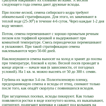
грызунов накрывают их еловыми ветками. А весной
следующего года семена дают дружные всходы.
При посеве
весной
, семена сибирского кедра требуют
обязательной
стратификации. Для этого, их замачивают в
0
теплой воде (25-30
) в течение 4-6 суток. Через каждые 1-2 дня
воду меняют.
Потом, семена перемешивают с хорошо промытым речным
песком или торфяной крошкой и выдерживают при
комнатной температуре. Смесь периодически перемешивают
и увлажняют. При такой стратификации семена
наклевываются через 50-60 дней.
Наклюнувшиеся семена выносят на холод и хранят до посева
при температуре, близкой к нулю. Весной посев проводят в
конце апреля — начале мая (в зависимости, от погодных
условий). На 1 кв. м. можно высеять от 50 до 300 г. семян.
Глубина их заделки 3-4 см. Полиэтиленовую пленку,
предохраняющую семена и всходы от птиц, снимают только
после того, как опадёт скорлупа с появившихся всходов.
При загущенных посевах, всходы пикируют. Как только
появляются ростки в виде изогнутого колена, их выкапывают,
сортируют, подрезают корешки и сажают под колышек на