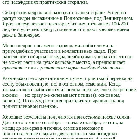
его насаждениях практически стерилен.
Сибирский кедр давно разводят в нашей стране. Успешно
растут кедры высаженные в Подмосковье, под Ленинградом,
Ярославлем; возраст некоторых из них превышает 100-200
лет, они успешно цветут, плодоносят и дают зрелые семена
даже в Заполярье.
Много кедров посажено садоводами-любителями на
приусадебных участках и в коллективных садах. При
разведении сибирского кедра, необходимо учитывать, что он
не может расти на
сухих песчаных
местах, а предпочитает
супесчаные
или
суглинистые сырые плодородные почвы
.
Размножают его вегетативным путем, прививкой черенка на
сосну обыкновенную, но, в основном, семенами. Когда
только-только выбиваются из почвы нежные, еще неокрепшие
всходы — их сразу же склевывают птицы (в основном,
вороны). Поэтому, растения приходится выращивать под
полиэтиленовой пленкой.
Хорошие результаты получаются при
осеннем
посеве семян.
Для этого в конце сентября — начале октября, то есть, за
месяц до замерзания почвы, семена высевают в
подготовленные гряды и для защиты от мышевидных