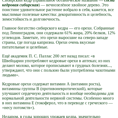
Сибирский кедр (правильное ботаническое название —
сосна
кедровая сибирская
) — вечнозелёное хвойное дерево. Это
поистине удивительное растение вобрало в себя, кажется, все
мыслимые полезные качества: декоративность и целебность,
зимостойкость и долговечность.
Главное богатство сибирского кедра — его орехи. Собранные
под Ленинградом, они содержали 61% жира, 20% белков, 12%
углеводов. Заметьте, это орехи выросшие на северо-западе
страны, где погода капризна. Орехи очень вкусные
питательные и целебные.
Ещё академик П. С. Паллас 200 лет назад писал: «в
Швейцарии употребляют кедровые орехи в аптеках; из них
делают молоко, которое прописывают в грудных болезнях...,
утверждают, что они с пользою были употреблены чахотными
людьми».
Кедровые орехи содержат витамин А (витамин роста),
витамины группы В (противоневротический), которые
улучшают сердечную деятельность и вообще необходимы для
нормальной деятельности нервной системы. Особенно много
в них витамина Е (токоферол, что в переводе с греческого —
«несу потомств»).
Недаром, в годы хороших урожаев кедра, значительно