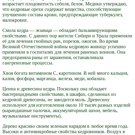
возрастает плодовитость соболя, белок. Медики утверждаю,
что кедровые орехи содержат вещества, способствующие
улучшению состава крови, предупреждающие туберкулез,
малокровие.
Смола кедра —
живица
— обладает бальзамирующими
свойствами. С давних пор жители Сибири и Урала применяли
её для лечения гнойных ран, порезов, ожогов. Во время
Великой Отечественной войны кедровую живицу успешно
применяли в госпиталях для лечения раненых воинов. Она
предохраняла раны от заражения, останавливала
гангренозные процессы.
Хвоя богата витамином С, каротином. В ней много кальция,
калия, фосфора, марганца, железа, меди, кобальта.
Ценна и древесина кедра. Поскольку она обладает
бактерицидными свойствами, в шкафах, сделанных из
кедровой древесины, не заводится моль. Древесину
используют для изготовления около 10 тысяч разных изделий
(карандашные палочки, аккумуляторный шпон, мебель,
музыкальные инструменты).
Дерево красиво своим зеленым нарядом в любое время года.
Высоки и антимикробные свойства кедровников. Воздух в