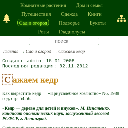
Комнатные растения
Дом и семья
Путешествия
Одежда
Книги
Сад и огород
Подворье
Букеты
Розы
Гладиолусы
Главная
Сад и огород
Сажаем кедр
admin
18.01.2008
02.11.2012
Сажаем кедр
Как вырастить кедр — «Приусадебное хозяйство» N6, 1988
год, стр. 54-56.
«
Кедр — дерево для детей и внуков
».
М. Игнатенко,
кандидат биологических наук, заслуженный лесовод
РСФСР, г. Ленинград.