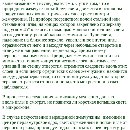
вышеназванными исследователями. Суть в том, что в
природном жемчуге тонкий луч света движется в основном
вокруг главных концентрических слоев роста внутри
жемчужины. На приборе посредством полой стальной или
стеклянной иглы, на концах которой закреплено по зеркалу
под углом 45° к ее оси, с помощью мощного источника света
исследуют внутренний канал жемчужины. Лучи света,
падающие на ближнее зеркало, укрепленное внутри иглы,
отражаются от него и выходят через небольшое отверстие в
игле уже в направлении, перпендикулярном своему
первоначальному пути. Природная жемчужина состоит из
множества тонких концентрических слоев, поэтому свет,
упавший на стенку отверстия, стремится следовать вдоль этих
слоев, и если центр сферических слоев жемчужины находится
между двумя зеркалами, то свет неминуемо упадет на второе
зеркало, отразится от него и попадет в микроскоп и в глаз
наблюдателя.
В процессе исследования жемчужину медленно двигают
вдоль иглы и смотрят, не появится ли короткая вспышка света
в микроскопе.
В случае искусственно выращенной жемчужины, имеющей в
центре перламутровое ядро, свет, отраженный в полой игле от
первого зеркала, проследует вдоль плоских слоев перламутра