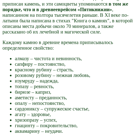
приписан камень, и эти самоцветы упоминаются
в том же
порядке, что и в древнееврейсом «Пятикнижии»
,
написанном на полтора тысячелетия раньше. В XI веке по-
латыни была написана в стихах "Книга о камнях", в которой
описаны места добычи около 70 минералов, а также
рассказано об их лечебной и магической силе.
Каждому камню в древние времена приписывалось
определенное свойство:
алмазу – чистота и невинность,
сапфиру – постоянство,
красному рубину – страсть,
розовому рубину – нежная любовь,
изумруду – надежда,
топазу – ревность,
бирюзе – каприз,
аметисту – преданность,
опалу – непостоянство,
сардониксу – супружеское счастье,
агату – здоровье,
хризопразу – успех,
гиацинту – покровительство,
аквамарину – неудачи.