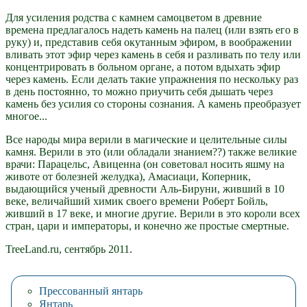
Для усиления родства с камнем самоцветом в древние
времена предлагалось надеть камень на палец (или взять его в
руку) и, представив себя окутанным эфиром, в воображении
вливать этот эфир через камень в себя и разливать по телу или
концентрировать в больном органе, а потом вдыхать эфир
через камень. Если делать такие упражнения по нескольку раз
в день постоянно, то можно приучить себя дышать через
камень без усилия со стороны сознания. А камень преобразует
многое...
Все народы мира верили в магические и целительные силы
камня. Верили в это (или обладали знанием??) также великие
врачи: Парацельс, Авиценна (он советовал носить яшму на
животе от болезней желудка), Амасиаци, Коперник,
выдающийся ученый древности Аль-Бируни, живший в 10
веке, величайший химик своего времени Роберт Бойль,
живший в 17 веке, и многие другие. Верили в это короли всех
стран, цари и императоры, и конечно же простые смертные.
TreeLand.ru, сентябрь 2011.
Прессованный янтарь
Янтарь