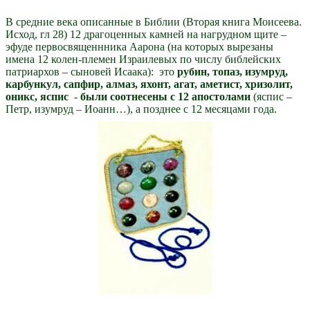
В средние века описанные в Библии (Вторая книга Моисеева.
Исход, гл 28) 12 драгоценных камней на нагрудном щите –
эфуде первосвященнника Аарона (на которых вырезаны
имена 12 колен-племен Израилевых по числу библейских
патриархов – сыновей Исаака): это
рубин, топаз, изумруд,
карбункул, сапфир, алмаз, яхонт, агат, аметист, хризолит,
оникс, яспис
-
были соотнесены с 12 апостолами
(яспис –
Петр, изумруд – Иоанн…), а позднее с 12 месяцами года.