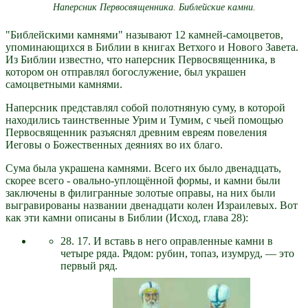
Наперсник Первосвященника. Библейские камни.
"Библейскими камнями" называют 12 камней-самоцветов,
упоминающихся в Библии в книгах Ветхого и Нового Завета.
Из Библии известно, что наперсник Первосвященника, в
котором он отправлял богослужение, был украшен
самоцветными камнями.
Наперсник представлял собой полотняную суму, в которой
находились таинственные Урим и Тумим, с чьей помощью
Первосвященник разъяснял древним евреям повеления
Иеговы о Божественных деяниях во их благо.
Сума была украшена камнями. Всего их было двенадцать,
скорее всего - овально-уплощённой формы, и камни были
заключены в филигранные золотые оправы, на них были
выгравированы названии двенадцати колен Израилевых. Вот
как эти камни описаны в Библии (Исход, глава 28):
28. 17. И вставь в него оправленные камни в
четыре ряда. Рядом: рубин, топаз, изумруд, — это
первый ряд.