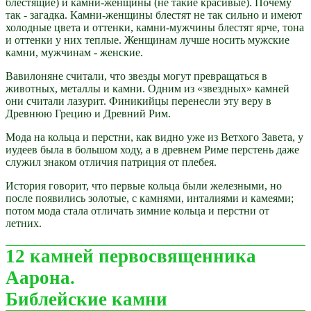
блестящие) и камни-женщины (не такие красивые). Почему
так - загадка. Камни-женщины блестят не так сильно и имеют
холодные цвета и оттенки, камни-мужчины блестят ярче, тона
и оттенки у них теплые. Женщинам лучше носить мужские
камни, мужчинам - женские.
Вавилоняне считали, что звезды могут превращаться в
животных, металлы и камни. Одним из «звездных» камней
они считали лазурит. Финикийцы перенесли эту веру в
Древнюю Грецию и Древний Рим.
Мода на кольца и перстни, как видно уже из Ветхого Завета, у
иудеев была в большом ходу, а в древнем Риме перстень даже
служил знаком отличия патриция от плебея.
История говорит, что первые кольца были железными, но
после появились золотые, с камнями, инталиями и камеями;
потом мода стала отличать зимние кольца и перстни от
летних.
12 камней первосвященника
Аарона.
Библейские камни