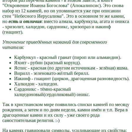
Второй раз перечень камней - в Новом Завете, в книге
"Откровение Иоанна Богослова" (Апокалипсис). Это снова
набор из 12 камней, но он упоминается уже при описании
стен "Небесного Иерусалима". Это в основном те же камни,
но
есть и отличия
: вместо алмаза, карбункула, агата и оникса
- хризолит, халцедон, сардоникс, хризопраз и иакинф
(гиацинт).
Уточнение приведённых названий для современного
читателя:
Карбункул - красный гранат (пироп или альмандин).
Яхонт - рубин (красный корунд).
Яспис - красная (по другим источникам - зелёная) яшма.
Вирилл - зеленовато-жёлтый берилл.
Иакинф - гиацинт (циркон, драгоценная разновидность).
Халкидон - халцедон.
Сардоникс - тёмно-красный
халцедоновый(сердоликовый) оникс.
Так в христианском мире появились списки камней по месяцу
рождения, а затем и по дням недели, камни имён и т.п. Вера в
драгоценные камни и их силу - уже своего рода
самостоятельная религия. :-)
На камнях гравировали символы, усиливающие их свойства: