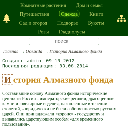
Комнатные растения
Дом и семья
Путешествия
Одежда
Книги
Сад и огород
Подворье
Букеты
Розы
Гладиолусы
Главная
Одежда
История Алмазного фонда
admin
09.10.2012
03.08.2014
История Алмазного фонда
Составившие основу Алмазного фонда исторические
ценности России - императорские регалии, драгоценные
камни и ювелирные изделия, накопленные в течении
столетий, - юридически не были собственностью русских
царей. Они принадлежали «короне» - государству и
выдавались царствующим особам «для временного
пользования».