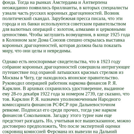
фонда. Тогда на рынках Амстердама и Антверпена
неожиданно появились бриллианты, в которых специалисты
узнали часть русских коронных драгоценностей. Возник
политический скандал. Зарубежная пресса писала, что эти
города и их банки используются советским правительством
для валютных операций с золотом, алмазами и церковными
ценностями. Чтобы заглушить возмущения, в конце 1925 года
в Колонном зале Дома Союзов спешно открылась выставка
коронных драгоценностей, которая должна была показать
миру, что они целы и невредимы.
Однако есть неоспоримые свидетельства, что в 1923 году
собрание коронных драгоценностей совершила интригующее
путешествие под охраной латышских красных стрелков из
Москвы в Читу, где находилось японское правительство.
Руководил операцией работник наркома финансов Р. Я.
Карклин. В архивах сохранилось удостоверение, выданное
ему 28-го декабря 1922 года за номером 2739, где сказано, что
тов. Карклин Р. Я. назначен уполномоченным Народного
комиссариата финансов РСФСР при Дальневосточном
ревкоме. Подписал его среди прочих, тогда уже нарком
финансов Сокольников. Загадку этого турне нам еще
предстоит разгадать. Но, учитывая все вышесказанное, можно
достоверно предположить, Что после экспертной оценки
сокровищ комиссией Ферсмана их вывезли на Дальний