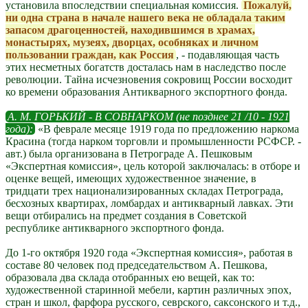
установила впоследствии специальная комиссия.
Пожалуй,
ни одна страна в начале нашего века не обладала таким
запасом драгоценностей, находившимся в храмах,
монастырях, музеях, дворцах, особняках и личном
пользовании граждан, как Россия
, - подавляющая часть
этих несметных богатств досталась нам в наследство после
революции. Тайна исчезновения сокровищ России восходит
ко времени образования Антикварного экспортного фонда.
А. М. ГОРЬКИЙ - В СОВНАРКОМ (не позднее 21 /10 - 1921
года):
«В феврале месяце 1919 года по предложению наркома
Красина (тогда нарком торговли и промышленности РСФСР. -
авт.) была организована в Петрограде А. Пешковым
«Экспертная комиссия», цель которой заключалась: в отборе и
оценке вещей, имеющих художественное значение, в
тридцати трех национализированных складах Петрограда,
бесхозных квартирах, ломбардах и антикварный лавках. Эти
вещи отбирались на предмет создания в Советской
республике антикварного экспортного фонда.
До 1-го октября 1920 года «Экспертная комиссия», работая в
составе 80 человек под председательством А. Пешкова,
образовала два склада отобранных ею вещей, как то:
художественной старинной мебели, картин различных эпох,
стран и школ, фарфора русского, севрского, саксонского и т.д.,