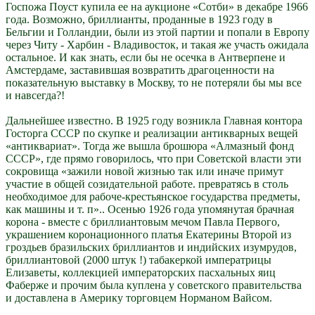
Госпожа Поуст купила ее на аукционе «Сотби» в декабре 1966
года. Возможно, бриллианты, проданные в 1923 году в
Бельгии и Голландии, были из этой партии и попали в Европу
через Читу - Харбин - Владивосток, и такая же участь ожидала
остальное. И как знать, если бы не осечка в Антверпене и
Амстердаме, заставившая возвратить драгоценности на
показательную выставку в Москву, то не потеряли бы мы все
и навсегда?!
Дальнейшее известно. В 1925 году возникла Главная контора
Госторга СССР по скупке и реализации антикварных вещей
«антиквариат». Тогда же вышла брошюра «Алмазный фонд
СССР», где прямо говорилось, что при Советской власти эти
сокровища «зажили новой жизнью так или иначе примут
участие в общей созидательной работе. превратясь в столь
необходимое для рабоче-крестьянское государства предметы,
как машины и т. п».. Осенью 1926 года упомянутая брачная
корона - вместе с бриллиантовым мечом Павла Первого,
украшением коронационного платья Екатерины Второй из
гроздьев бразильских бриллиантов и индийских изумрудов,
бриллиантовой (2000 штук !) табакеркой императрицы
Елизаветы, коллекцией императорских пасхальных яиц
Фаберже и прочим была куплена у советского правительства
и доставлена в Америку торговцем Норманом Вайсом.