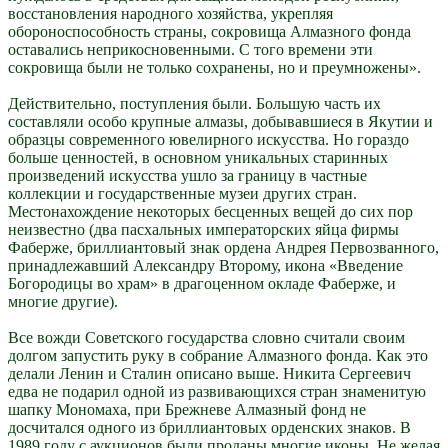
восстановления народного хозяйства, укрепляя
обороноспособность страны, сокровища Алмазного фонда
оставались неприкосновенными. С того времени эти
сокровища были не только сохранены, но и преумножены».
Действительно, поступления были. Большую часть их
составляли особо крупные алмазы, добывавшиеся в Якутии и
образцы современного ювелирного искусства. Но гораздо
больше ценностей, в основном уникальных старинных
произведений искусства ушло за границу в частные
коллекции и государственные музеи других стран.
Местонахождение некоторых бесценных вещей до сих пор
неизвестно (два пасхальных императорских яйца фирмы
Фаберже, бриллиантовый знак ордена Андрея Первозванного,
принадлежавший Александру Второму, икона «Введение
Богородицы во храм» в драгоценном окладе Фаберже, и
многие другие).
Все вожди Советского государства словно считали своим
долгом запустить руку в собрание Алмазного фонда. Как это
делали Ленин и Сталин описано выше. Никита Сергеевич
едва не подарил одной из развивающихся стран знаменитую
шапку Мономаха, при Брежневе Алмазный фонд не
досчитался одного из бриллиантовых орденских знаков. В
1989 году с аукционов были проданы многие иконы. Не желая