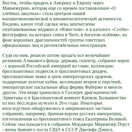
Восток, чтобы продать в Америку и Европу через
Маньчжурию, которая еще со времен постановления «О
хлебных закупках» стала центром нашей
внешнеэкономической и внешнеполитической активности.
Видимо, канун этой сделки века запечатлены
опубликованные недавно в «Известиях» и в каталоге «Сотби»
фотографии, на которых снята в Чите, в богатом особняке, на
фоне коронных драгоценностей группы советских
официальных лиц и респектабельных иностранцев.
Судя по ним, решили оптом продать все величайшие
реликвии Алмазного фонда: державу, скипетр, собрание корон
- с короной Российской империей во главе, коллекцию
бриллиантовых подвесок и бриллиантовых диадем,
бриллиантовые знаки и цепи императорских орденов,
подарочные золотые кубки, коллекцию вееров и перстней,
императорские пасхальные яйца фирмы Фаберже и многое
другое. Эти вещи хранились в Галлерее драгоценностей
Эрмитажа и в Бриллиантовой комнате Кремля. Большинство
из них бесследно исчезло в 20-е годы. Некоторые
впоследствии обнаружились в американских частных
собраниях, например, брачная корона русских императриц,
изготовленная из бриллиантового пояса Екатерины Великой.
Сейчас она находится в собрании Морджори Меривезер Поуст
- жены бывшего посла США в СССР Джозефа Дэвиса.