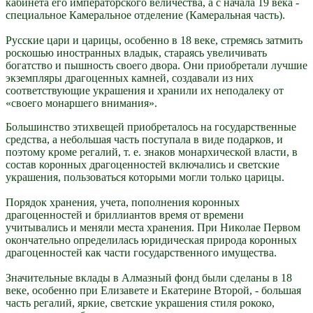
кабинета его императорского величества, а с начала 19 века -
специальное Камеральное отделение (Камеральная часть).
Русские цари и царицы, особенно в 18 веке, стремясь затмить
роскошью иностранных владык, стараясь увеличивать
богатство и пышность своего двора. Они приобретали лучшие
экземпляры драгоценных камней, создавали из них
соответствующие украшения и хранили их неподалеку от
«своего монаршего внимания».
Большинство этихвещей приобреталось на государственные
средства, а небольшая часть поступала в виде подарков, и
поэтому кроме регалий, т. е. знаков монархической власти, в
состав коронных драгоценностей включались и светские
украшения, пользоваться которыми могли только царицы.
Порядок хранения, учета, пополнения коронных
драгоценностей и бриллиантов время от времени
учитывались и меняли места хранения. При Николае Первом
окончательно определилась юридическая природа коронных
драгоценностей как части государственного имущества.
Значительные вклады в Алмазный фонд были сделаны в 18
веке, особенно при Елизавете и Екатерине Второй, - большая
часть регалий, яркие, светские украшения стиля рококо,