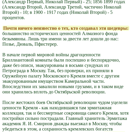
(Александр Первый, Николай Первый) - 25; 1856 1899 годах
(Александр Второй, Александр Третий, частично Николай
Второй) - 10; в 1900 - 1917 годах (Николай Второй) - 5
процентов.
Почти ничего неизвестно о тех, кто создавал эти шедевры:
большинство исторических ценностей Алмазного фонда
безымянны. Лишь три имени за двести лет дошли до нас:
Позье, Дюваль, Пфистерер.
В начале первой мировой войны драгоценности
Бриллиантовой комнаты были поспешно и беспорядочно,
даже без описи, эвакуированы в восьми сундуках из
Петрограда в Москву. Так, без проверки, их приняли в
Оружейную палату Московского Кремля вместе с другим
эвакуированным имуществом Камеральной части.
Впоследствии их завалили новыми грузами, и в таком виде
они хранились вплоть до Октябрьской революции.
После жестоких боев Октябрьской революции чудом уцелели
ценности Кремля - как находившаяся там эрмитажная
коллекция, так и бессмертные сокровища самого Кремля, хотя
постройки сильно пострадали. Главный хранитель Эрмитажа
академик Я. И. Смирнов дважды выезжал в Москву, чтобы
убедиться в этом, а сохранность кремлевских богатств