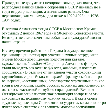
Приведенные документы неопровержимо доказывают, что
распродажа национальных сокровищ в СССР началась не в
годы индустриализации, а значительно раньше. Она
переживала, как минимум, два пика: в 1920-1923 и в 1928-
1934 годах.
Выставка Алмазного фонда СССР в Московском Кремле
открылась 2 ноября 1967 года - к 50-летию Советской власти.
Ее открытие стало заметным событием в культурной жизни
нашей страны.
К этому времени работники Гохрана (государственное
хранилище ценностей) при участии научных сотрудников
музеев Московского Кремля подготовили каталог,
художественный альбом «Сокровища Алмазного фонда»,
стали выходить рекламные буклеты, альбомы, в которых
сообщалось:» В отличие от печальной участи сокровищниц
крупнейших европейских монархий - французской и австро-
венгерской, -расхищенных, безвозвратно утраченных в вихре
войн и революций, судьба русских коронных драгоценностей
оказалась счастливой и глубоко справедливой: Великая
Октябрьская социалистическая революция возвратила эти
сокровища их подлинному хозяину народу. Даже в самые
трудные первые годы Советского государства, когда оно остро
нуждалось в средствах для защиты молодой республики,