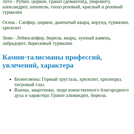
Лето - Рубин, циркон, гранат (демантойд, уваровит),
александрит, шпинель, топаз розовый, красный и розовый
турмалин
Осень - Сапфир, циркон, дымчатый кварц, корунд, турмалин,
хризолит
Зима - Лейкосапфир, бирюза, кварц, лунный камень,
лабрадорит, бирюзовый турмалин
Камни-талисманы профессий,
увлечений, характера
Бизнесмены: Горный хрусталь, хризолит, хризопраз,
тигровый глаз.
Воины, защитники, люди воинственного благородного
духа и характера: Гранат альмандин, бирюза.