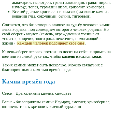
аквамарин, гелиотроп, гранат альмандин, гранат пироп,
изумруд, топаз, турмалин шерл, хризолит, хризопраз.
Все звёздчатые кристаллы и «глаза» (глазковые камни -
кошачий глаз, соколиный, бычий, тигровый).
Считается, что благотворно влияют на судьбу человека камни
знака Зодиака, под созвездием которого человек родился. Но
свой оберег - амулет, (камень, ограждающий хозяина от
«сглаза», «порчи», злого рока, невезения, помогающий в
жизни),
каждый человек подбирает себе сам
.
Камень-оберег человек постоянно носит на себе: например на
шее или на левой руке так, чтобы
камень касался кожи
.
Таких камней может быть несколько. Можно связать их с
благоприятными камнями времён года:
Камни времён года
Сезон - Драгоценный камень, самоцвет
Весна - благоприятны камни: Изумруд, аметист, хризоберилл,
шпинель, топаз, хризолит, зеленый турмалин