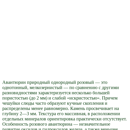
Авантюрин природный однородный розовый — это
однотонный, мелкозернистый — по сравнению с другими
разновидностями характеризуется несколько большей
пористостью (до 2 мм) и слабой «искристостью». Причем
чешуйки слюды часто образуют кучные скопления и
распределены менее равномерно. Камень просвечивает на
глубину 2—3 мм. Текстура его массивная, в расположении
отдельных минералов ориентировка практически отсутствует.
Особенность розового авантюрина — незначительное
развитие оксидов и гидроксидов железа, а также меньшее