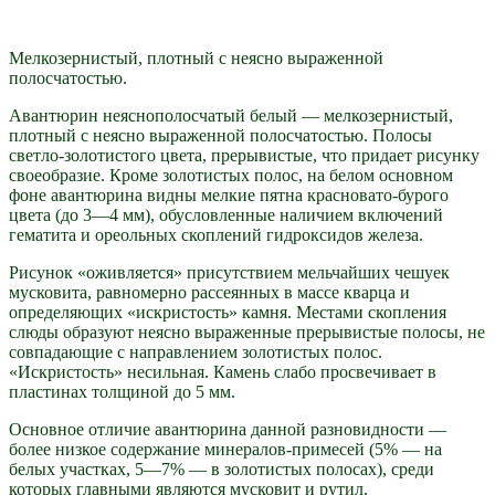
Мелкозернистый, плотный с неясно выраженной
полосчатостью.
Авантюрин неяснополосчатый белый — мелкозернистый,
плотный с неясно выраженной полосчатостью. Полосы
светло-золотистого цвета, прерывистые, что придает рисунку
своеобразие. Кроме золотистых полос, на белом основном
фоне авантюрина видны мелкие пятна красновато-бурого
цвета (до 3—4 мм), обусловленные наличием включений
гематита и ореольных скоплений гидроксидов железа.
Рисунок «оживляется» присутствием мельчайших чешуек
мусковита, равномерно рассеянных в массе кварца и
определяющих «искристость» камня. Местами скопления
слюды образуют неясно выраженные прерывистые полосы, не
совпадающие с направлением золотистых полос.
«Искристость» несильная. Камень слабо просвечивает в
пластинах толщиной до 5 мм.
Основное отличие авантюрина данной разновидности —
более низкое содержание минералов-примесей (5% — на
белых участках, 5—7% — в золотистых полосах), среди
которых главными являются мусковит и рутил.