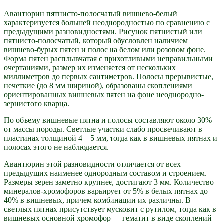
Авантюрин пятнисто-полосчатый вишнево-белый
характеризуется большей неоднородностью по сравнению с
предыдущими разновидностями. Рисунок пятнистый или
пятнисто-полосчатый, который обусловлен наличием
вишнево-бурых пятен и полос на белом или розовом фоне.
Форма пятен расплывчатая с прихотливыми неправильными
очертаниями, размер их изменяется от нескольких
миллиметров до первых сантиметров. Полосы прерывистые,
нечеткие (до 8 мм шириной), образованы скоплениями
ориентированных вишневых пятен на фоне неоднородно-
зернистого кварца.
По объему вишневые пятна и полосы составляют около 30%
от массы породы. Светлые участки слабо просвечивают в
пластинах толщиной 4—5 мм, тогда как в вишневых пятнах и
полосах этого не наблюдается.
Авантюрин этой разновидности отличается от всех
предыдущих наименее однородным составом и строением.
Размеры зерен заметно крупнее, достигают 3 мм. Количество
минералов-хромофоров варьирует от 5% в белых пятнах до
40% в вишневых, причем комбинации их различны. В
светлых пятнах присутствует мусковит с рутилом, тогда как в
вишневых основной хромофор — гематит в виде скоплений