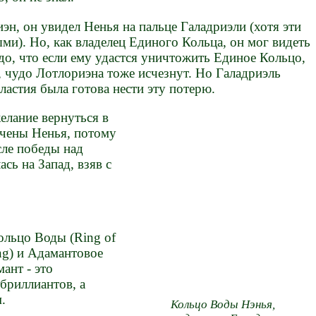
н, он увидел Ненья на пальце Галадриэли (хотя эти
ми). Но, как владелец Единого Кольца, он мог видеть
до, что если ему удастся уничтожить Единое Кольцо,
о, чудо Лотлориэна тоже исчезнут. Но Галадриэль
астия была готова нести эту потерю.
елание вернуться в
ичены Ненья, потому
сле победы над
сь на Запад, взяв с
ольцо Воды (Ring of
ing) и Адамантовое
ант - это
 бриллиантов, а
.
Кольцо Воды Нэнья,