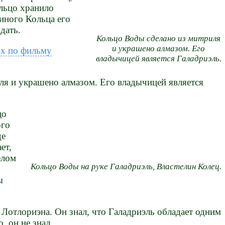
ольцо хранило
иного Кольца его
дать.
Кольцо Воды сделано из митриля
и украшено алмазом. Его
х по фильму
владычицей является Галадриэль.
ля и украшено алмазом. Его владычицей является
цо
ого
де
ет,
елом
Кольцо Воды на руке Галадриэль, Властелин Колец.
ы
 Лотлориэна. Он знал, что Галадриэль обладает одним
, он не знал.