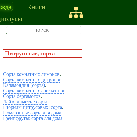
ежда
Книги
диолусы
Цитрусовые, сорта
Сорта комнатных лимонов
.
Сорта комнатных цитронов
.
Каламондин (сорта)
.
Сорта комнатных апельсинов
.
Сорта бергамотов
.
Лайм, лиметта: сорта
.
Гибриды цитрусовых: сорта
.
Померанцы: сорта для дома
.
Грейпфруты: сорта для дома
.