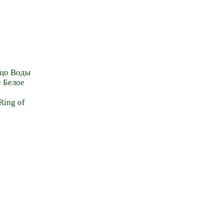
ьцо Воды
е Белое
Ring of