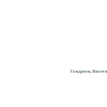
Галадриэль, Властел