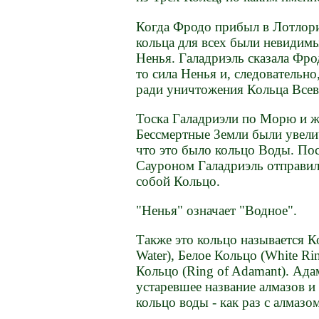
Когда Фродо прибыл в Лотлориэ
кольца для всех были невидимы
Ненья. Галадриэль сказала Фро
то сила Ненья и, следовательн
ради уничтожения Кольца Всевл
Тоска Галадриэли по Морю и ж
Бессмертные Земли были увел
что это было кольцо Воды. По
Сауроном Галадриэль отправила
собой Кольцо.
"Ненья" означает "Водное".
Также это кольцо называется К
Water), Белое Кольцо (White R
Кольцо (Ring of Adamant). Адам
устаревшее название алмазов и
кольцо воды - как раз с алмазом