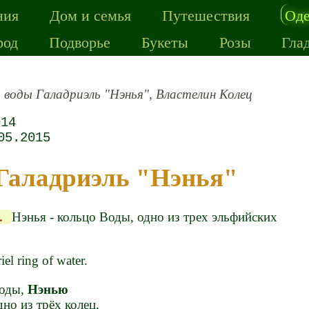
ния
Дом и семья
Путешествия
Од
род
Подворье
Букеты
Розы
Гла
 воды Галадриэль "Нэнья", Властелин Колец
014
05.2015
 Галадриэль "Нэнья"
".
Нэнья - кольцо Воды, одно из трех эльфийских
l ring of water.
Воды,
Нэнью
дно из трёх колец,