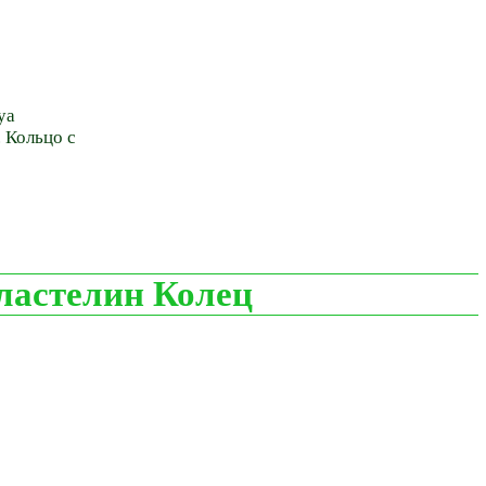
ya
r. Кольцо с
ластелин Колец