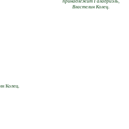
принадлежит Галадриэль,
Властелин Колец.
ин Колец.