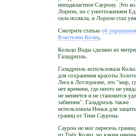
неподвластное Саурону. Это к
Лориэн, но с уничтожением Ед
сила иссякла, и Лориэн стал увя
Смотрите статью
об украшения
Властелин Колец
.
Кольцо Воды сделано из митри
Галадриэль.
Галадриэль использовала Коль
для сохранения красоты Золот
Леса в Лотлориэне, это "мир, г
нет времени, где ничто не увяда
не меняется и не становится уд
забвения". Галадриэль также
использовала Ненья для защит
границ от Тени Саурона.
Саурон не мог пересечь границ
из Трёх Колец, но каким именно