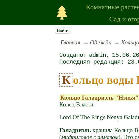
Комнатные расте
Сад и ого
Войти
Главная
Одежда
Кольцо
admin
15.06.2
23.
Кольцо воды
Кольцо Галадриэль "Нэнья
Колец Власти.
Lord Of The Rings Nenya Galadrie
Галадриэль
хранила Кольцо 
(
мифриловое с алмазом
). Это о