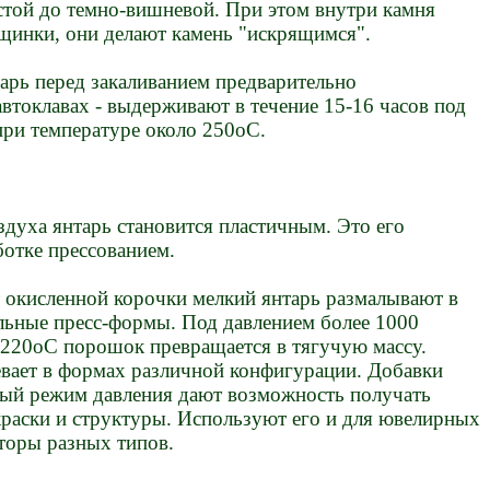
стой до темно-вишневой. При этом внутри камня
щинки, они делают камень "искрящимся".
рь перед закаливанием предварительно
втоклавах - выдерживают в течение 15-16 часов под
при температуре около 250оС.
здуха янтарь становится пластичным. Это его
ботке прессованием.
окисленной корочки мелкий янтарь размалывают в
ьные пресс-формы. Под давлением более 1000
-220оС порошок превращается в тягучую массу.
евает в формах различной конфигурации. Добавки
бый режим давления дают возможность получать
краски и структуры. Используют его и для ювелирных
яторы разных типов.