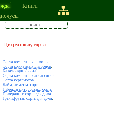
ежда
Книги
диолусы
Цитрусовые, сорта
Сорта комнатных лимонов
.
Сорта комнатных цитронов
.
Каламондин (сорта)
.
Сорта комнатных апельсинов
.
Сорта бергамотов
.
Лайм, лиметта: сорта
.
Гибриды цитрусовых: сорта
.
Померанцы: сорта для дома
.
Грейпфруты: сорта для дома
.