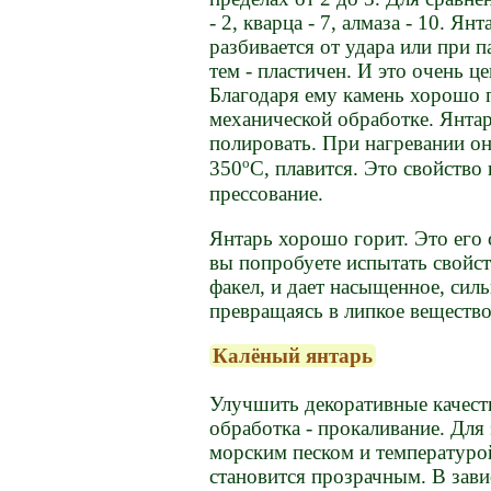
- 2, кварца - 7, алмаза - 10. Ян
разбивается от удара или при п
тем - пластичен. И это очень це
Благодаря ему камень хорошо 
механической обработке. Янтар
полировать. При нагревании он 
о
350
С, плавится. Это свойство
прессование.
Янтарь хорошо горит. Это его 
вы попробуете испытать свойств
факел, и дает насыщенное, силь
превращаясь в липкое веществ
Калёный янтарь
Улучшить декоративные качест
обработка - прокаливание. Для
морским песком и температурой
становится прозрачным. В зави