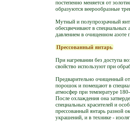
постепенно меняется от золоти
образуются веерообразные тре
Мутный и полупрозрачный янта
обесцвечивают в специальных а
давлением в очищенном азоте 
Прессованный янтарь
При нагревании без доступа во
свойство используют при обра
Предварительно очищенный от 
порошок и помещают в специал
атмосфер при температуре 180
После охлаждения она затверд
специальных красителей и осо
прессованный янтарь разной о
украшений, и в технике - изол