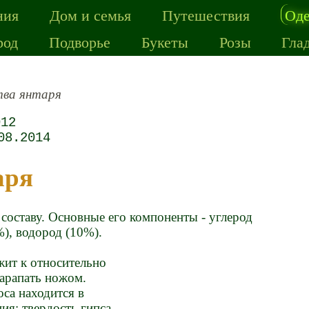
ния
Дом и семья
Путешествия
Од
род
Подворье
Букеты
Розы
Гла
тва янтаря
012
08.2014
аря
составу. Основные его компоненты - углерод
), водород (10%).
жит к относительно
арапать ножом.
са находится в
ния: твердость гипса