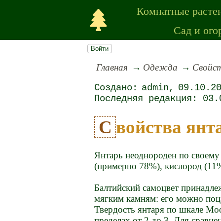
Комнатные расте
Сад и ого
Войти
Главная
Одежда
Свойс
admin
09.10.2
03.
Свойства янт
Янтарь неоднороден по своему 
(примерно 78%), кислород (11%
Балтийский самоцвет принадле
мягким камням: его можно поц
Твердость янтаря по шкале Моо
пределах от 2 до 3. Для сравне