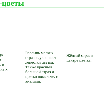
-цветы
Россыпь мелких
цо
Жёлтый страз в
стразов украшает
о
центре цветка.
лепестки цветка.
, в
Также красный
ие к
большой страз и
цветки помельче, с
эмалями.