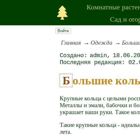
Комнатные расте
Сад и ого
Войти
Главная
Одежда
Больши
admin
18.06.2
02.
Большие кол
Крупные кольца с целыми росс
Металлы и эмали, бабочки и бо
украшает ваши руки. Такое кол
Такие крупные кольца - идеал
лета.