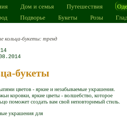
ния
Дом и семья
Путешествия
Од
род
Подворье
Букеты
Розы
Гла
е кольца-букеты: тренд
014
08.2014
ьца-букеты
ыпями цветов - яркие и незабываемые украшения.
жьи коровки, яркие цветы - волшебство, которое
ьцо поможет создать вам свой неповторимый стиль.
ьные украшения для