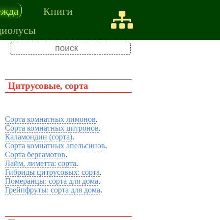
ежда
Книги
диолусы
Цитрусовые, сорта
Сорта комнатных лимонов
.
Сорта комнатных цитронов
.
Каламондин (сорта)
.
Сорта комнатных апельсинов
.
Сорта бергамотов
.
Лайм, лиметта: сорта
.
Гибриды цитрусовых: сорта
.
Померанцы: сорта для дома
.
Грейпфруты: сорта для дома
.