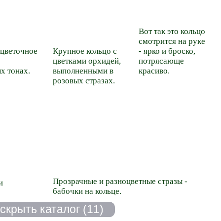
Вот так это кольцо
смотрится на руке
 цветочное
Крупное кольцо с
- ярко и броско,
цветками орхидей,
потрясающе
х тонах.
выполненными в
красиво.
розовых стразах.
Прозрачные и разноцветные стразы -
и
бабочки на кольце.