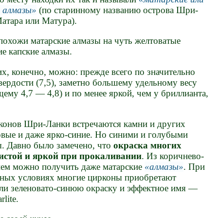
 алмазы
(по старинному названию острова Шри-
атара или Матура).
похожи матарские алмазы на чуть желтоватые
е капские алмазы.
х, конечно, можно: прежде всего по значительно
ердости (7,5), заметно большему удельному весу
ему 4,7 — 4,8) и по менее яркой, чем у бриллианта,
конов Шри-Ланки встречаются камни и других
овые и даже ярко-синие. Но синими и голубыми
. Давно было замечено, что
окраска многих
чистой и яркой при прокаливании
. Из коричнево-
ием можно получить даже матарские
алмазы
. При
ьных условиях многие цирконы приобретают
ли зеленовато-синюю окраску и эффектное имя —
rlite.