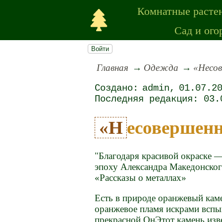
Комнатные расте
Сад и ого
Войти
Главная
Одежда
«Несо
admin
01.07.2
03.
«Несоверше
"Благодаря красивой окраске 
эпоху Александра Македонског
«Рассказы о металлах»
Есть в природе оранжевый каме
оранжевое пламя искрами вспых
прекрасной ОнЭтот камень изве