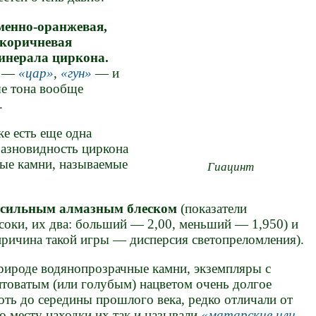
менно-оранжевая,
-коричневая
инерала циркона.
в —
цар
,
гун
— и
ые тона вообще
.
е есть еще одна
азновидность циркона
ые камни, называемые
Гиацинт
я
сильным алмазным блеском
(показатели
соки, их два: больший — 2,00, меньший — 1,950) и
(причина такой игры — дисперсия светопреломления).
природе водянопрозрачные камни, экземпляры с
лтоватым (или голубым) нацветом очень долгое
оть до середины прошлого века, редко отличали от
о месту находки их так и называли
матарские или