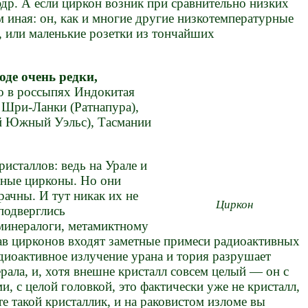
др. А если циркон возник при сравнительно низких
м иная: он, как и многие другие низкотемпературные
, или маленькие розетки из тончайших
де очень редки,
о в россыпях Индокитая
 Шри-Ланки (Ратнапура),
й Южный Уэльс), Тасмании
ристаллов: ведь на Урале и
пные цирконы. Но они
ачны. И тут никак их не
Циркон
подверглись
минералоги, метамиктному
став цирконов входят заметные примеси радиоактивных
диоактивное излучение урана и тория разрушает
ала, и, хотя внешне кристалл совсем целый — он с
, с целой головкой, это фактически уже не кристалл,
те такой кристаллик, и на раковистом изломе вы