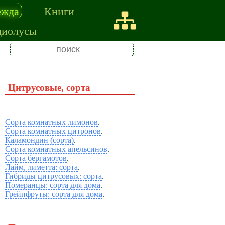
ежда
Книги
диолусы
Цитрусовые, сорта
Сорта комнатных лимонов
.
Сорта комнатных цитронов
.
Каламондин (сорта)
.
Сорта комнатных апельсинов
.
Сорта бергамотов
.
Лайм, лиметта: сорта
.
Гибриды цитрусовых: сорта
.
Померанцы: сорта для дома
.
Грейпфруты: сорта для дома
.