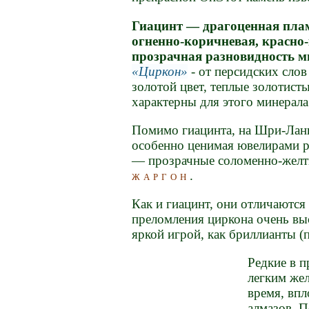
Гиацинт — драгоценная пла
огненно-коричневая, красно
прозрачная разновидность м
Циркон
- от персидских сло
золотой цвет, теплые золотист
характерны для этого минерала
Помимо гиацинта, на Шри-Ланк
особенно ценимая ювелирами р
— прозрачные соломенно-желт
жаргон
.
Как и гиацинт, они отличаютс
преломления циркона очень вы
яркой игрой, как бриллианты 
Редкие в 
легким же
время, впл
алмазов. П