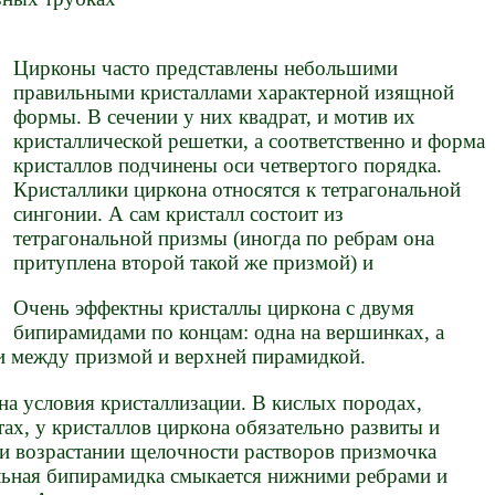
Цирконы часто представлены небольшими
правильными кристаллами характерной изящной
формы. В сечении у них квадрат, и мотив их
кристаллической решетки, а соответственно и форма
кристаллов подчинены оси четвертого порядка.
Кристаллики циркона относятся к тетрагональной
сингонии. А сам кристалл состоит из
тетрагональной призмы (иногда по ребрам она
притуплена второй такой же призмой) и
Очень эффектны кристаллы циркона с двумя
бипирамидами по концам: одна на вершинках, а
ни между призмой и верхней пирамидкой.
на условия кристаллизации. В кислых породах,
тах, у кристаллов циркона обязательно развиты и
ри возрастании щелочности растворов призмочка
альная бипирамидка смыкается нижними ребрами и