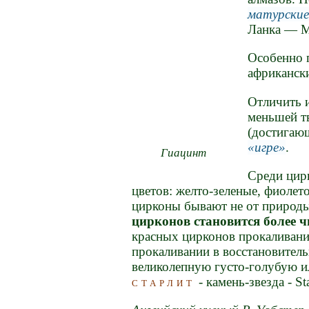
матурские
Ланка — М
Особенно 
африкански
Отличить и
меньшей тв
(достигающ
игре
.
Гиацинт
Среди цир
цветов: желто-зеленые, фиолет
цирконы бывают не от природы
цирконов становится более 
красных цирконов прокаливан
прокаливании в восстановител
великолепную густо-голубую и
старлит
- камень-звезда - Sta