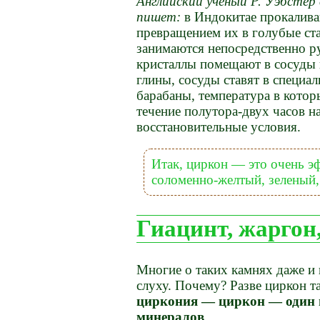
Английский ученый Р. Уэбстер 
пишет:
в Индокитае прокалива
превращением их в голубые ст
занимаются непосредственно р
кристаллы помещают в сосуды
глины, сосуды ставят в специа
барабаны, температура в котор
течение полутора-двух часов на
восстановительные условия.
Итак, циркон — это очень 
соломенно-желтый, зеленый, 
Гиацинт, жаргон
Многие о таких камнях даже и 
слуху. Почему? Разве циркон т
циркония — циркон — один 
минералов
.