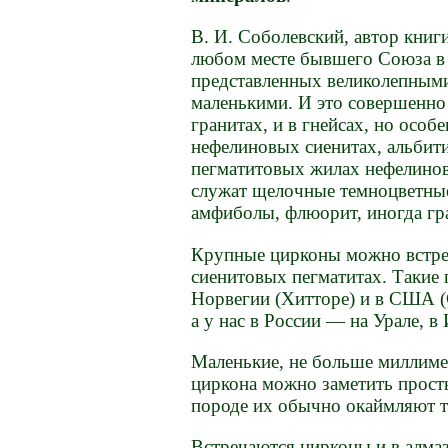
В. И. Соболевский, автор книг
любом месте бывшего Союза в 
представленных великолепными 
маленькими. И это совершенно 
гранитах, и в гнейсах, но особ
нефелиновых сиенитах, альбит
пегматитовых жилах нефелино
служат щелочные темноцветные
амфиболы, флюорит, иногда гра
Крупные цирконы можно встрет
сиенитовых пегматитах. Такие
Норвегии (Хитторе) и в США (
а у нас в России — на Урале, в
Маленькие, не больше миллиме
циркона можно заметить просты
породе их обычно окаймляют т
Встречаются цирконы и в алма