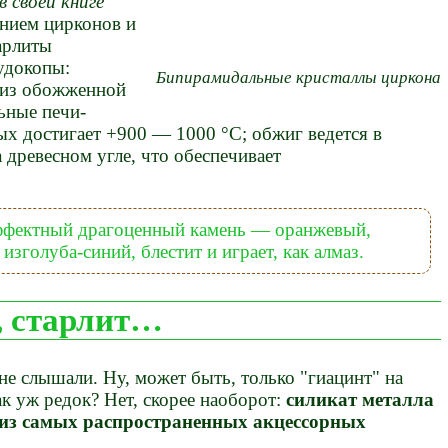
в своей книге
нием цирконов и
арлиты
удокопы:
Бипирамидальные кристаллы циркона
 из обожженной
льные печи-
ых достигает +900 — 1000 °C; обжиг ведется в
 древесном угле, что обеспечивает
эффектный драгоценный камень — оранжевый,
изголуба-синий, блестит и играет, как алмаз.
, старлит…
не слышали. Ну, может быть, только "гиацинт" на
ак уж редок? Нет, скорее наоборот:
силикат металла
из самых распространенных акцессорных