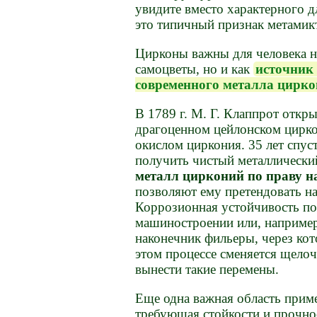
увидите вместо характерного д
это типичный признак метамик
Цирконы важны для человека н
самоцветы, но и как
источник 
современного металла цирк
В 1789 г. М. Г. Клаппрот откр
драгоценном цейлонском цирко
окислом циркония. 35 лет спус
получить чистый металлически
металл цирконий по праву н
позволяют ему претендовать н
Коррозионная устойчивость по
машиностроении или, например,
наконечник фильеры, через кот
этом процессе сменяется щело
вынести такие перемены.
Еще одна важная область прим
требующая стойкости и прочност