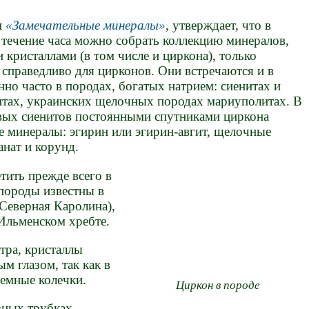
и
Замечательные минералы
, утверждает, что в
течение часа можно собрать коллекцию минералов,
кристаллами (в том числе и циркона), только
справедливо для цирконов. Они встречаются и в
енно часто в породах, богатых натрием: сиенитах и
итах, украинских щелочных породах мариуполитах. В
вых сиенитов постоянными спутниками циркона
 минералы: эгирин или эгирин-авгит, щелочные
нат и корунд.
ить прежде всего в
 породы известны в
Северная Каролина),
 Ильменском хребте.
тра, кристаллы
м глазом, так как в
емные колечки.
Циркон в породе
зных трубках