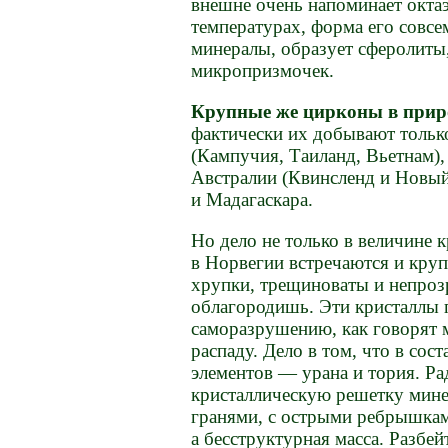
внешне очень напоминает октаэ
температурах, форма его совсе
минералы, образует сферолиты
микропризмочек.
Крупные же цирконы в приро
фактически их добывают тольк
(Кампучия, Таиланд, Вьетнам),
Австралии (Квинсленд и Новы
и Мадагаскара.
Но дело не только в величине к
в Норвегии встречаются и кру
хрупки, трещиноваты и непрозр
облагородишь. Эти кристаллы 
саморазрушению, как говорят 
распаду. Дело в том, что в со
элементов — урана и тория. Ра
кристаллическую решетку минер
гранями, с острыми ребрышками
а бесструктурная масса. Разбей