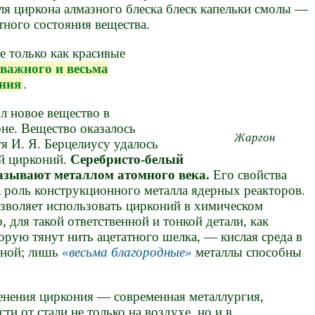
ля циркона алмазного блеска блеск капельки смолы —
тного состояния вещества.
е только как красивые
важного и весьма
ония
.
ыл новое вещество в
не. Вещество оказалось
Жаргон
тя И. Я. Берцелиусу удалось
й цирконий.
Серебристо-белый
азывают металлом атомного века.
Его свойства
а роль конструкционного металла ядерных реакторов.
зволяет использовать цирконий в химическом
 для такой ответственной и тонкой детали, как
орую тянут нить ацетатного шелка, — кислая среда в
чной; лишь
весьма благородные
металлы способны
енения циркония — современная металлургия,
и от стали не только на воздухе, но и в