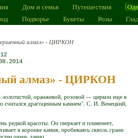
ния
Дом и семья
Путешествия
Од
род
Подворье
Букеты
Розы
Гла
вершенный алмаз» - ЦИРКОН
012
08.2014
нный алмаз» - ЦИРКОН
— золотистой, оранжевой, розовой — циркон еще в
о считался драгоценным камнем". С. И. Венецкий,
нь редкой красоты. Он сверкает и пламенеет,
ивает в коронке камня, пробиваясь сквозь грани
стен очень давно.