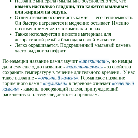
Название минерала (мыльный) обусловлено тем, что
камень настолько гладкий, что кажется мыльным
или жирным на ощупь
.
Отличительная особенность камня — его теплоёмкость.
Он быстро нагревается и медленно остывает. Именно
поэтому применяется в каминах и печах.
Также используется в качестве материала для
декоративной резьбы благодаря своей мягкости.
Легко окрашивается. Подкрашенный мыльный камень
часто выдают за нефрит.
По-немецки название камня звучит
шпекштаин
, но немцы
дали ему еще одно название -
камень-термос
- за свойства
сохранять температуру в течение длительного времени. У нас
такое название -
огненный камень
. Германское название
горшечного камня
туликиви
в переводе означает
огненный
камень
- камень, покоряющий пламя, принуждающий
раскаленную плазму следовать его правилам.