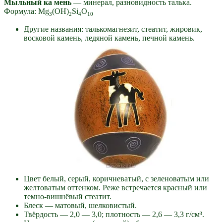
Мыльный ка мень
— минерал, разновидность талька.
Формула: Mg
(OH)
Si
O
3
2
4
10
Другие названия: талькомагнезит, стеатит, жировик,
восковой камень, ледяной камень, печной камень.
Цвет белый, серый, коричневатый, с зеленоватым или
желтоватым оттенком. Реже встречается красный или
темно-вишнёвый стеатит.
Блеск — матовый, шелковистый.
Твёрдость — 2,0 — 3,0; плотность — 2,6 — 3,3 г/см³.