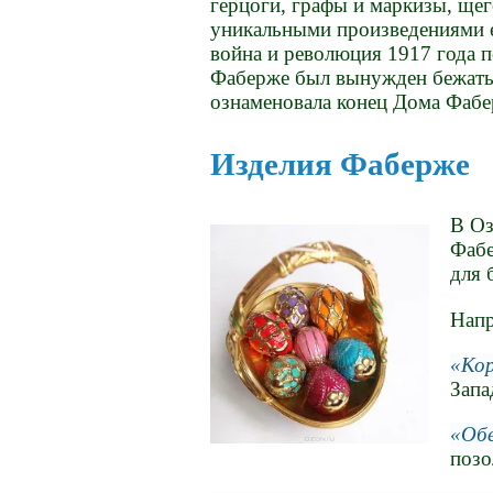
герцоги, графы и маркизы, щег
уникальными произведениями е
война и революция 1917 года 
Фаберже был вынужден бежать 
ознаменовала конец Дома Фабе
Изделия Фаберже
В Оз
Фабе
для 
Нап
Кор
Запа
Обе
позо