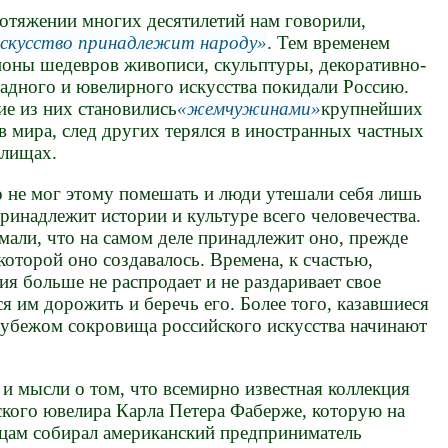
отяжении многих десятилетий нам говорили,
скусство принадлежит народу
. Тем временем
оны шедевров живописи, скульптуры, декоративно-
адного и ювелирного искусства покидали Россию.
е из них становились
жемчужинами
крупнейших
в мира, след других терялся в иностранных частных
илищах.
 не мог этому помешать и люди утешали себя лишь
принадлежит истории и культуре всего человечества.
мали, что на самом деле принадлежит оно, прежде
а которой оно создавалось. Времена, к счастью,
я больше не распродает и не раздаривает свое
ся им дорожить и беречь его. Более того, казавшиеся
рубежом сокровища российского искусства начинают
 и мысли о том, что всемирно известная коллекция
ского ювелира Карла Петера Фаберже, которую на
цам собирал американский предприниматель