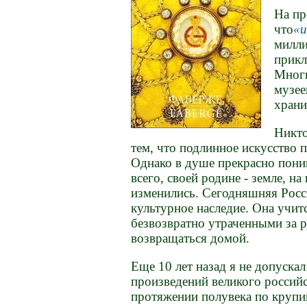
На пр
что
и
милли
прикл
Многи
музее
хран
Никто
тем, что подлинное искусство 
Однако в душе прекрасно пони
всего, своей родине - земле, н
изменились. Сегодняшняя Росси
культурное наследие. Она учит
безвозвратно утраченными за 
возвращаться домой.
Еще 10 лет назад я не допускал
произведений великого россий
протяжении полувека по крупи