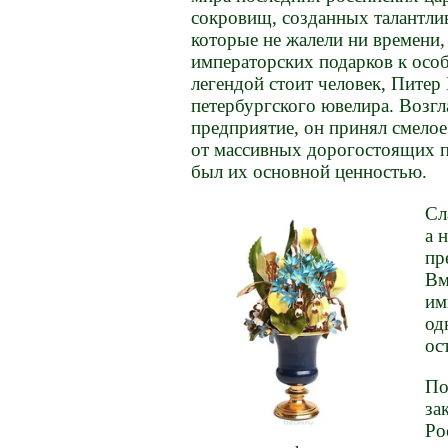
сокровищ, созданных талантли
которые не жалели ни времени,
императорских подарков к осо
легендой стоит человек, Питер
петербургского ювелира. Возгл
предприятие, он принял смелое
от массивных дорогостоящих пр
был их основной ценностью.
Сл
а 
пр
Вм
им
од
ос
По
за
Ро