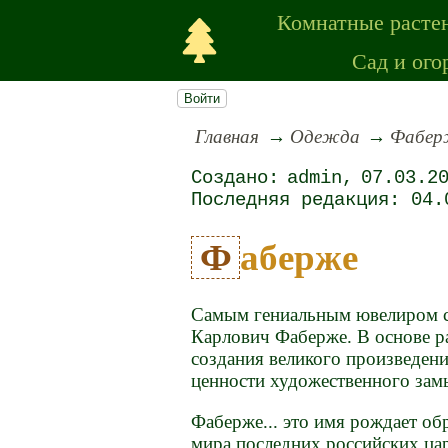
Комнатные расте
Сад и ого
Войти
Главная
Одежда
Фабер
admin
07.03.2
04.
Фаберже
Самым гениальным ювелиром сч
Карлович Фаберже. В основе ра
создания великого произведени
ценности художественного зам
Фаберже... это имя рождает об
мира последних российских ца