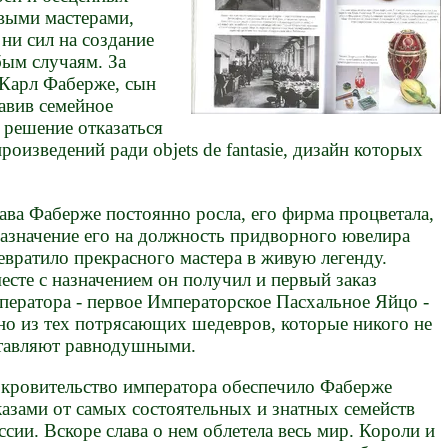
выми мастерами,
 ни сил на создание
бым случаям. За
 Карл Фаберже, сын
авив семейное
 решение отказаться
оизведений ради objets de fantasie, дизайн которых
ава Фаберже постоянно росла, его фирма процветала,
назначение его на должность придворного ювелира
евратило прекрасного мастера в живую легенду.
есте с назначением он получил и первый заказ
ператора - первое Императорское Пасхальное Яйцо -
но из тех потрясающих шедевров, которые никого не
тавляют равнодушными.
кровительство императора обеспечило Фаберже
казами от самых состоятельных и знатных семейств
ссии. Вскоре слава о нем облетела весь мир. Короли и