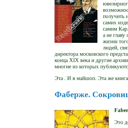
ювелирног
возможнос
получить 
самих изд
самим Карл
а не глав
жизни тог
людей, св
директора московского предста
конца XIX века и другие архив
многие из которых публикуютс
Эта . И в майшоп. Эта же книга
Фаберже. Сокрови
Faber
Это д