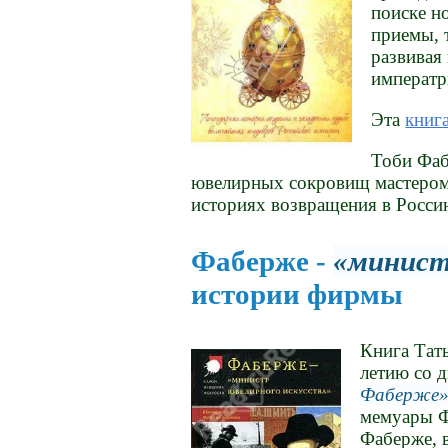
поиске н
приемы, 
развивая
императр
Эта
книг
Тоби Фаб
ювелирных сокровищ мастером 
историях возвращения в Росси
Фаберже -
минист
истории фирмы
Книга Тат
летию со 
Фаберже
мемуары Ф
Фаберже, 