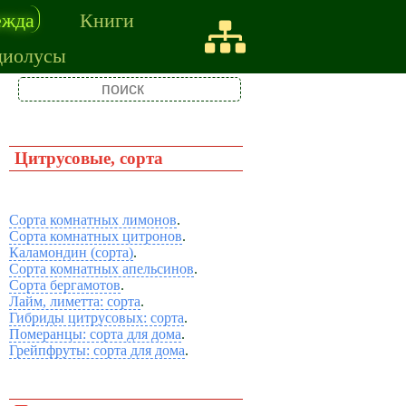
ежда
Книги
диолусы
Цитрусовые, сорта
Сорта комнатных лимонов
.
Сорта комнатных цитронов
.
Каламондин (сорта)
.
Сорта комнатных апельсинов
.
Сорта бергамотов
.
Лайм, лиметта: сорта
.
Гибриды цитрусовых: сорта
.
Померанцы: сорта для дома
.
Грейпфруты: сорта для дома
.