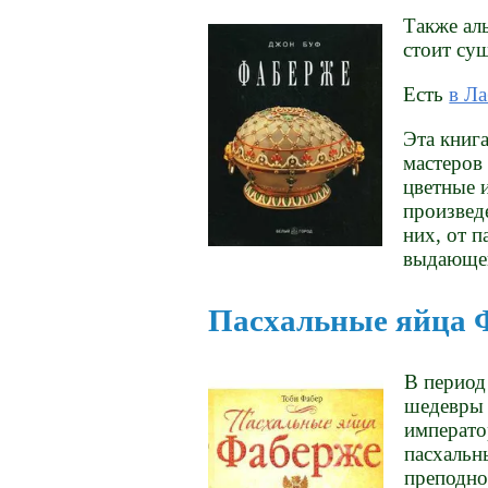
Также аль
стоит су
Есть
в Л
Эта книг
мастеров
цветные 
произвед
них, от 
выдающег
Пасхальные яйца 
В период
шедевры 
императо
пасхальны
преподно