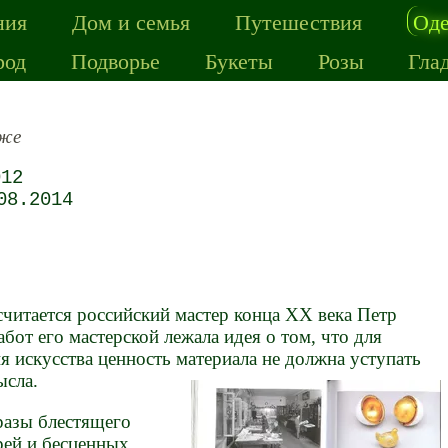
ния
Дом и семья
Путешествия
Од
род
Подворье
Букеты
Розы
Гла
же
012
08.2014
итается российский мастер конца XX века Петр
бот его мастерской лежала идея о том, что для
я искусства ценность материала не должна уступать
ысла.
разы блестящего
рей и бесценных