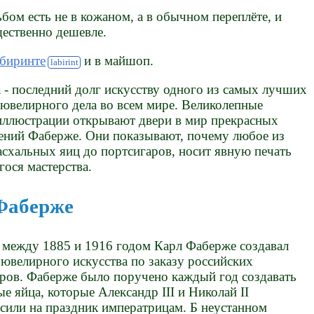
бом есть не в кожаном, а в обычном переплёте, и
щественно дешевле.
абиринте
и в майшоп.
а - последний долг искусству одного из самых лучших
 ювелирного дела во всем мире. Великолепные
иллюстрации открывают двери в мир прекрасных
ений Фаберже. Они показывают, почему любое из
пасхальных яиц до портсигаров, носит явную печать
ося мастерства.
Фаберже
 между 1885 и 1916 годом Карл Фаберже создавал
ювелирного искусства по заказу российских
ров. Фаберже было поручено каждый год создавать
е яйца, которые Александр III и Николай II
сили на праздник императрицам. Б неустанном