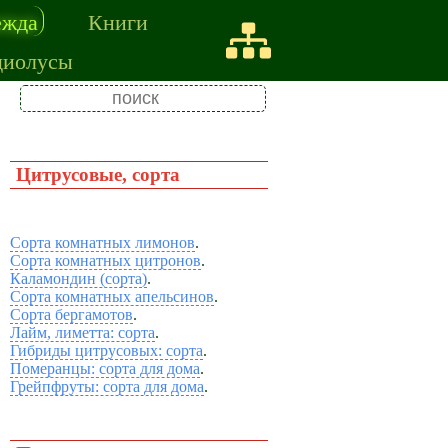
ежда
Книги
диолусы
Цитрусовые, сорта
Сорта комнатных лимонов
.
Сорта комнатных цитронов
.
Каламондин (сорта)
.
Сорта комнатных апельсинов
.
Сорта бергамотов
.
Лайм, лиметта: сорта
.
Гибриды цитрусовых: сорта
.
Померанцы: сорта для дома
.
Грейпфруты: сорта для дома
.