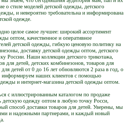
мы знаем, что сегодняшняя аудитория мам, пап и их
ие о стиле моделей детской одежды, детского
дежды, и невероятно требовательна и информирована
тской одежде.
одно целое самое лучшее: широкий ассортимент
жды оптом, качественное и оперативное
елей детской одежды, гибкую ценовую политику на
инезоны, доставку детской одежды оптом, детского
ку России. Наши коллекции детского трикотажа,
ов для детей, детских комбинезонов, товаров для
ля детей от 0 до 16 лет обновляются 2 раза в год, о
но информируем наших клиентов с помощью
одежды и интернет-магазина детской одежды оптом.
ься с иллюстрированным каталогом по продаже
ь детскую одежду оптом в любую точку Росси,
ый способ доставки товаров для детей. Уверены, мы
ями и надежными партнерами, и каждый новый
а.