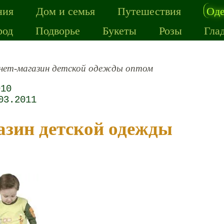
ния
Дом и семья
Путешествия
Од
род
Подворье
Букеты
Розы
Гла
нет-магазин детской одежды оптом
010
03.2011