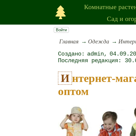
Комнатные расте
Сад и ого
Войти
Главная
Одежда
Интер
admin
04.09.2
30.
Интернет-магазин детской одежды
оптом