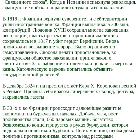
"Священного союза". Когда в Испании вспыхнула революция,
французские войска направились туда для её подавления.
В 1818 г. Франции вернули суверенитет и с её территории
ушли иностранные войска. Франция выплачивала 300 млн.
контрибуций, Людовик XVIII сохранил многие завоевания
революции, власть префектов, сторонники якобинцев
сохранялись и в 1817 г. убит герцог Берийский. Вновь
происходит возвышение террора. Было ограниченно
самоуправление. Свобода печати приостановлена, во
французском обществе вакханалии, принят закон о
святотатстве. За ограбление католической церкви - смертная
казнь. Католическую церковь попытались объявить
государственной религией.
В декабре 1824 г. на престол встаёт Карл X. Коронован весной
в Реймсе. Проявил себя врагом либеральных свобод, цензура,
закрывались газеты.
В 30 -х г. во Франции происходит дальнейшее развитие
экономики на буржуазных началах. Добыча угля, рост
производства стали, 660 паровых машин. Богатство
безвозмездно концентрируется в руках буржуазии, которая
недовольна политикой Бурбонов. По их мнению, необходима
политика протекционизма, контроль над расходами