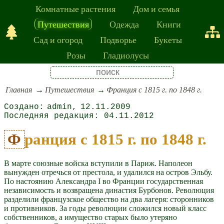
Комнатные растения
Дом и семья
Путешествия
Одежда
Книги
Сад и огород
Подворье
Букеты
Розы
Гладиолусы
Главная
Путешествия
Франция с 1815 г. по 1848 г.
admin
12.11.2009
04.11.2012
Франция с 1815 г. по 1848 г.
В марте союзные войска вступили в Париж. Наполеон
вынужден отречься от престола, и удалился на остров Эльбу.
По настоянию Александра I во Франции государственная
независимость и возвращена династия Бурбонов. Революция
разделили французское общество на два лагеря: сторонников
и противников. За годы революции сложился новый класс
собственников, а имущество старых было утеряно