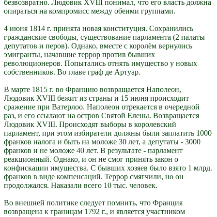
безвозвратно. Людовик XVIII понимал, что его власть должна
опираться на компромисс между обеими группами.
4 июня 1814 г. принята новая конституция. Сохранились
гражданские свободы, существование парламента (2 палаты
депутатов и перов). Однако, вместе с королём вернулись
эмигранты, начавшие террор против бывших
революционеров. Попытались отнять имущество у новых
собственников. Во главе граф де Артуар.
В марте 1815 г. во Францию возвращается Наполеон,
Людовик XVIII бежит из страны и 15 июня происходит
сражение при Ватерлоо. Наполеон отрекается в очередной
раз, и его ссылают на остров Святой Елены. Возвращается
Людовик XVIII. Происходят выборы в королевский
парламент, при этом избиратели должны были заплатить 1000
франков налога и быть на моложе 30 лет, а депутаты - 3000
франков и не моложе 40 лет. В результате - парламент
реакционный. Однако, и он не смог принять закон о
конфискации имущества. С бывших хозяев было взято 1 млрд.
франков в виде компенсаций. Террор смягчили, но он
продолжался. Наказали всего 10 тыс. человек.
Во внешней политике следует помнить, что Франция
возвращена к границам 1792 г., и является участником