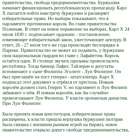
правительства, свобода предпринимательства. Буржуазия
начинает финансировать республиканскую пропаганду. Карл
X пытается пойти навстречу буржуазии и расширяет
избирательные права. Но выборы показывают, что в
парламенте противники короля. Во главе правительства
Полиньяк. В ответ на новое поражение на выборах, Карл X 24
июля 1830 г. подписывает ордонанс - постановление,
изменяющее избирательный закон, ужесточающее цензуру. В
ответ, 26 - 27 июля того же года происходят беспорядки в
Париже. Правительство не может их подавить, у буржуазии
своя национальная гвардия во главе с Лафайетом. Король
остаётся один. В столице звучать призывы провозгласить
республику. Тогда банкир Лафит, Тайлеран и депутаты
вспоминают о сыне Филиппа Эголите - Луи Филиппе. Он
был приглашён на пост генерал - штатгальтера. Карл X
подписал этот документ и отрёкся от престола. Новым
королём должен стать Генрих V, но парламент и Луи Филипп
забывают о нём. И новым королём, как бы случайно
провозглашают Луи Филиппа. У власти орлеанская династия.
При Луи Филиппе:
Была принята новая конституция, избирательные права
расширены, к власти пришла верхушка буржуазии (которая
была связана с внешним рынком игрой на бирже), новое
правительство открыло дорогу свободе предпринимательства,