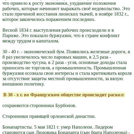
что привело к росту экономики, ухудшение положения
рабочих, которые начинают выражать своё недовольство. Это
стало причиной восстания лионских ткачей, в ноябре 1832 г.,
которое закончилось поражением последних.
Весной 1834 г. выступления рабочих происходили и в
Париже. Это показало буржуазии, что в стране конфликт
между трудом и капиталом.
30 - 40 г. - экономический бум. Появились железные дороги, в
8 раз увеличилось число паровых машин, в 2,5 раза -
производство чугуна, в 2 раза - угля, основные доходы стала
приносить не торговля, а промышленность. Промышленная
буржуазия осознала свои интересы и стала критиковать короля
за отсутствие защиты местной промышленности, за вялую
внешнюю политику.
В 30 - х г. во Французском обществе происходит раскол:
сохраняются сторонники Бурбонов.
Сторонники правящей орлеанской династии.
Бонапартисты. 5 мая 1821 г. умер Наполеон. Лидером
становится сын Людовика Бонапарта (сын брата Наполеона) -