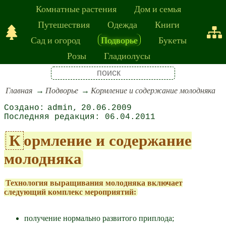
Комнатные растения
Дом и семья
Путешествия
Одежда
Книги
Сад и огород
Подворье
Букеты
Розы
Гладиолусы
Главная
Подворье
Кормление и содержание молодняка
admin
20.06.2009
06.04.2011
Кормление и содержание
молодняка
Технология выращивания молодняка включает
следующий комплекс мероприятий:
получение нормально развитого приплода;