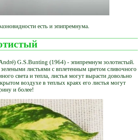
разновидности есть и эпипремнума.
отистый
ndré) G.S.Bunting (1964) - эпипремнум золотистый.
зелеными листьями с вплетенным цветом сливочного
много света и тепла, листья могут вырасти довольно
крытом воздухе в теплых краях его листья могут
рину и более!