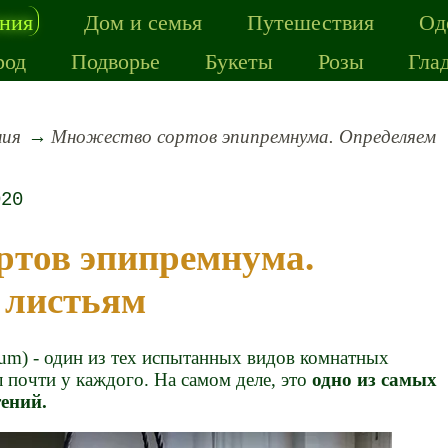
ения
Дом и семья
Путешествия
Од
род
Подворье
Букеты
Розы
Гла
ния
Множество сортов эпипремнума. Определяем
020
 листьям
m) - один из тех испытанных видов комнатных
л почти у каждого. На самом деле, это
одно из самых
ений.