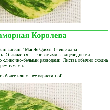
морная Королева
um aureum "Marble Queen") - еще одна
ть. Отличается зеленоватыми сердцевидными
со сливочно-белыми разводами. Листва обычно сходна
ипремнумами.
ь более или менее вариегатной.