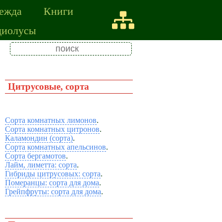
ежда
Книги
диолусы
Цитрусовые, сорта
Сорта комнатных лимонов
.
Сорта комнатных цитронов
.
Каламондин (сорта)
.
Сорта комнатных апельсинов
.
Сорта бергамотов
.
Лайм, лиметта: сорта
.
Гибриды цитрусовых: сорта
.
Померанцы: сорта для дома
.
Грейпфруты: сорта для дома
.