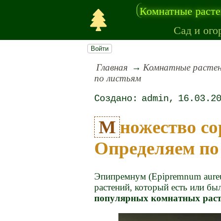
Комнатные раст
Сад и ого
Войти
Главная
Комнатные расте
по листьям
admin
16.03.2
Множество сортов эпипремнума.
Определяем по
Эпипремнум (Epipremnum aureu
растений, который есть или бы
популярных комнатных раст