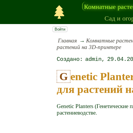
Комнатные раст
Сад и ого
Войти
Главная
Комнатные расте
растений на 3D-принтере
admin
29.04.2
Genetic Planters: уникальные горшки
для растений н
Genetic Planters (Генетические 
растениеводстве.