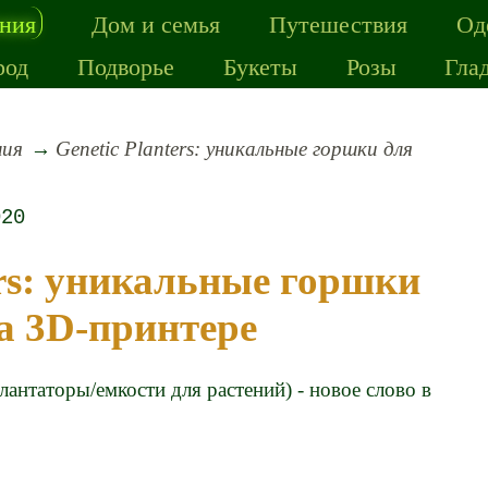
ения
Дом и семья
Путешествия
Од
род
Подворье
Букеты
Розы
Гла
ния
Genetic Planters: уникальные горшки для
020
а 3D-принтере
плантаторы/емкости для растений) - новое слово в