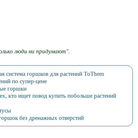
олько люди ни придумают".
ая система горшков для растений ToThem
ений по супер-цене
ные горшки
ех, кто ищет повод купить побольше растений
тусы
 горшок без дренажных отверстий