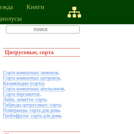
ежда
Книги
диолусы
Цитрусовые, сорта
Сорта комнатных лимонов
.
Сорта комнатных цитронов
.
Каламондин (сорта)
.
Сорта комнатных апельсинов
.
Сорта бергамотов
.
Лайм, лиметта: сорта
.
Гибриды цитрусовых: сорта
.
Померанцы: сорта для дома
.
Грейпфруты: сорта для дома
.