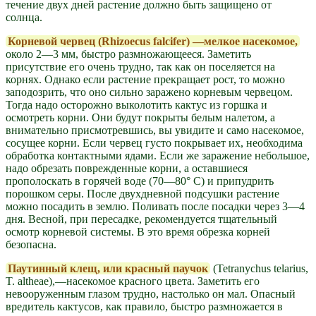
течение двух дней растение должно быть защищено от
солнца.
Корневой червец (Rhizoecus falcifer) —мелкое насекомое,
около 2—3 мм, быстро размножающееся. Заметить
присутствие его очень трудно, так как он поселяется на
корнях. Однако если растение прекращает рост, то можно
заподозрить, что оно сильно заражено корневым червецом.
Тогда надо осторожно выколотить кактус из горшка и
осмотреть корни. Они будут покрыты белым налетом, а
внимательно присмотревшись, вы увидите и само насекомое,
сосущее корни. Если червец густо покрывает их, необходима
обработка контактными ядами. Если же заражение небольшое,
надо обрезать поврежденные корни, а оставшиеся
прополоскать в горячей воде (70—80° С) и припудрить
порошком серы. После двухдневной подсушки растение
можно посадить в землю. Поливать после посадки через 3—4
дня. Весной, при пересадке, рекомендуется тщательный
осмотр корневой системы. В это время обрезка корней
безопасна.
Паутинный клещ, или красный паучок
(Tetranychus telarius,
T. altheae),—насекомое красного цвета. Заметить его
невооруженным глазом трудно, настолько он мал. Опасный
вредитель кактусов, как правило, быстро размножается в