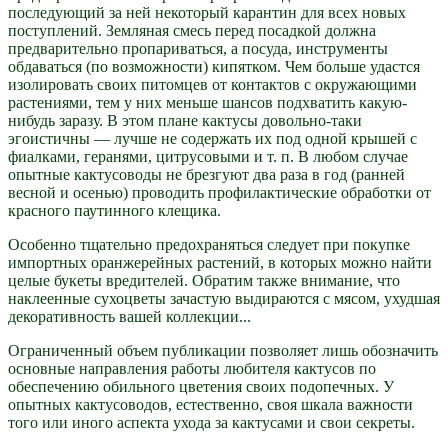
последующий за ней некоторый карантин для всех новых
поступлений. Земляная смесь перед посадкой должна
предварительно пропариваться, а посуда, инструменты
обдаваться (по возможности) кипятком. Чем больше удастся
изолировать своих питомцев от контактов с окружающими
растениями, тем у них меньше шансов подхватить какую-
нибудь заразу. В этом плане кактусы довольно-таки
эгоистичны — лучше не содержать их под одной крышей с
фиалками, геранями, цитрусовыми и т. п. В любом случае
опытные кактусоводы не брезгуют два раза в год (ранней
весной и осенью) проводить профилактические обработки от
красного паутинного клещика.
Особенно тщательно предохраняться следует при покупке
импортных оранжерейных растений, в которых можно найти
целые букеты вредителей. Обратим также внимание, что
наклеенные сухоцветы зачастую выдираются с мясом, ухудшая
декоративность вашей коллекции...
Ограниченный объем публикации позволяет лишь обозначить
основные направления работы любителя кактусов по
обеспечению обильного цветения своих подопечных. У
опытных кактусоводов, естественно, своя шкала важности
того или иного аспекта ухода за кактусами и свои секреты.