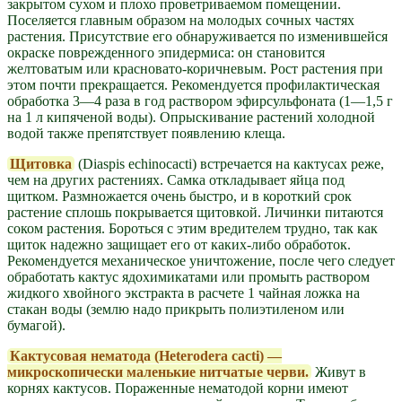
закрытом сухом и плохо проветриваемом помещении.
Поселяется главным образом на молодых сочных частях
растения. Присутствие его обнаруживается по изменившейся
окраске поврежденного эпидермиса: он становится
желтоватым или красновато-коричневым. Рост растения при
этом почти прекращается. Рекомендуется профилактическая
обработка 3—4 раза в год раствором эфирсульфоната (1—1,5 г
на 1 л кипяченой воды). Опрыскивание растений холодной
водой также препятствует появлению клеща.
Щитовка
(Diaspis echinocacti) встречается на кактусах реже,
чем на других растениях. Самка откладывает яйца под
щитком. Размножается очень быстро, и в короткий срок
растение сплошь покрывается щитовкой. Личинки питаются
соком растения. Бороться с этим вредителем трудно, так как
щиток надежно защищает его от каких-либо обработок.
Рекомендуется механическое уничтожение, после чего следует
обработать кактус ядохимикатами или промыть раствором
жидкого хвойного экстракта в расчете 1 чайная ложка на
стакан воды (землю надо прикрыть полиэтиленом или
бумагой).
Кактусовая нематода (Heterodera cacti) —
микроскопически маленькие нитчатые черви.
Живут в
корнях кактусов. Пораженные нематодой корни имеют