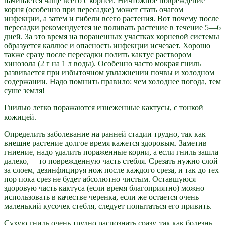
начинается чаще всего с корней. Ничтожное повреждение
корня (особенно при пересадке) может стать очагом
инфекции, а затем и гибели всего растения. Вот почему после
пересадки рекомендуется не поливать растение в течение 5—6
дней. За это время на пораненных участках корневой системы
образуется каллюс и опасность инфекции исчезает. Хорошо
также сразу после пересадки полить кактус раствором
хинозола (2 г на 1 л воды). Особенно часто мокрая гниль
развивается при избыточном увлажнении почвы и холодном
содержании. Надо помнить правило: чем холоднее погода, тем
суше земля!
Гнилью легко поражаются изнеженные кактусы, с тонкой
кожицей.
Определить заболевание на ранней стадии трудно, так как
внешне растение долгое время кажется здоровым. Заметив
гниение, надо удалить пораженные корни, а если гниль зашла
далеко,— то поврежденную часть стебля. Срезать нужно слой
за слоем, дезинфицируя нож после каждого среза, и так до тех
пор пока срез не будет абсолютно чистым. Оставшуюся
здоровую часть кактуса (если время благоприятно) можно
использовать в качестве черенка, если же остается очень
маленький кусочек стебля, следует попытаться его привить.
Сухую гниль очень трудно распознать сразу, так как болезнь