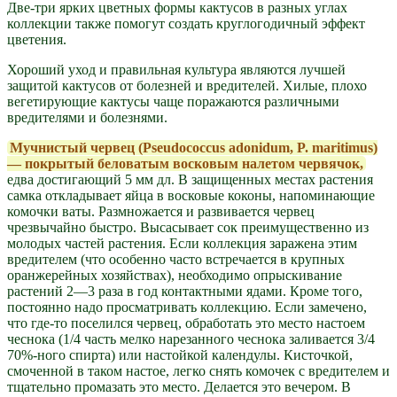
Две-три ярких цветных формы кактусов в разных углах
коллекции также помогут создать круглогодичный эффект
цветения.
Хороший уход и правильная культура являются лучшей
защитой кактусов от болезней и вредителей. Хилые, плохо
вегетирующие кактусы чаще поражаются различными
вредителями и болезнями.
Мучнистый червец (Pseudococcus adonidum, P. maritimus)
— покрытый беловатым восковым налетом червячок,
едва достигающий 5 мм дл. В защищенных местах растения
самка откладывает яйца в восковые коконы, напоминающие
комочки ваты. Размножается и развивается червец
чрезвычайно быстро. Высасывает сок преимущественно из
молодых частей растения. Если коллекция заражена этим
вредителем (что особенно часто встречается в крупных
оранжерейных хозяйствах), необходимо опрыскивание
растений 2—3 раза в год контактными ядами. Кроме того,
постоянно надо просматривать коллекцию. Если замечено,
что где-то поселился червец, обработать это место настоем
чеснока (1/4 часть мелко нарезанного чеснока заливается 3/4
70%-ного спирта) или настойкой календулы. Кисточкой,
смоченной в таком настое, легко снять комочек с вредителем и
тщательно промазать это место. Делается это вечером. В