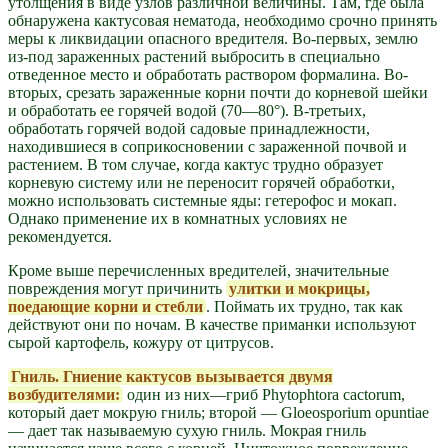
утолщения в виде узлов различной величины. Там, где была
обнаружена кактусовая нематода, необходимо срочно принять
меры к ликвидации опасного вредителя. Во-первых, землю
из-под зараженных растений выбросить в специально
отведенное место и обработать раствором формалина. Во-
вторых, срезать зараженные корни почти до корневой шейки
и обработать ее горячей водой (70—80°). В-третьих,
обработать горячей водой садовые принадлежности,
находившиеся в соприкосновении с зараженной почвой и
растением. В том случае, когда кактус трудно образует
корневую систему или не переносит горячей обработки,
можно использовать системные яды: гетерофос и мокап.
Однако применение их в комнатных условиях не
рекомендуется.
Кроме выше перечисленных вредителей, значительные
повреждения могут причинить
улитки и мокрицы,
поедающие корни и стебли
. Поймать их трудно, так как
действуют они по ночам. В качестве приманки используют
сырой картофель, кожуру от цитрусов.
Гниль. Гниение кактусов вызывается двумя
возбудителями:
один из них—гриб Phytophtora cactorum,
который дает мокрую гниль; второй — Gloeosporium opuntiae
— дает так называемую сухую гниль. Мокрая гниль