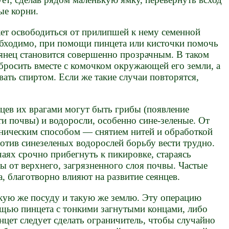
ые корни.
жет освободиться от прилипшей к нему семенной
обходимо, при помощи пинцета или кисточки помочь
сеянец становится совершенно прозрачным. В таком
бросить вместе с комочком окружающей его земли, а
ть спиртом. Если же такие случаи повторятся,
цев их врагами могут быть грибы (появление
и почвы) и водоросли, особенно сине-зеленые. От
ническим способом — снятием нитей и обработкой
отив синезеленых водорослей борьбу вести трудно.
чаях срочно прибегнуть к пикировке, стараясь
ы от верхнего, загрязненного слоя почвы. Частые
а, благотворно влияют на развитие сеянцев.
кую же посуду и такую же землю. Эту операцию
ощью пинцета с тонкими загнутыми концами, либо
цет следует сделать ограничитель, чтобы случайно