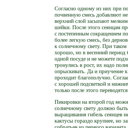
Согласно одному из них при по
почвенную смесь добавляют не
верхний слой засыпают мелким
шейки. После этого сеянцам пр
с постепенным сокращением по
более легкую смесь, без дерно
к солнечному свету. При тако
хорошо, но в весенний период 
одной посуде и не можете подх
тронулись в рост, их надо поли
опрыскивать. Да и приучение к
проходит благополучно. Согла
с хорошей подсветкой и нижним
только после этого переводятс
Пикировки на второй год можно
солнечному свету должно быть
выращивания гибель сеянцев 
кактусы гораздо крупнее, но з
собратьев из первого варианта.