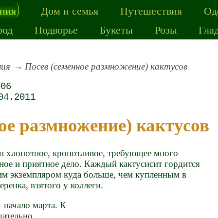
ения
Дом и семья
Путешествия
Од
род
Подворье
Букеты
Розы
Гла
ния
Посев (семенное размножение) кактусов
006
04.2011
ное размножение) кактусов
н хлопотное, кропотливое, требующее много
сное и приятное дело. Каждый кактусисит гордится
м экземпляром куда больше, чем купленным в
ренка, взятого у коллеги.
 начало марта. К
щательно