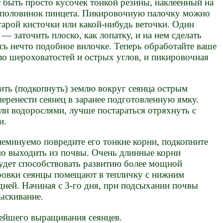
т быть просто кусочек тонкой резины, наклеенный на
 половинок пинцета. Пикировочную палочку можно
старой кисточки или какой-нибудь веточки. Один
— заточить плоско, как лопатку, и на нем сделать
сь нечто подобное вилочке. Теперь обработайте ваше
ло шероховатостей и острых углов, и пикировочная
ть (подкопнуть) землю вокруг сеянца острым
перенести сеянец в заранее подготовленную ямку.
ли водорослями, лучше постараться отряхнуть с
и.
 неминуемо повредите его тонкие корни, подкопните
дно выходить из почвы. Очень длинные корни
удет способствовать развитию более мощной
ровки сеянцы помещают в тепличку с нижним
дней. Начиная с 3-го дня, при подсыхании почвы
ыскивание.
нейшего выращивания сеянцев.