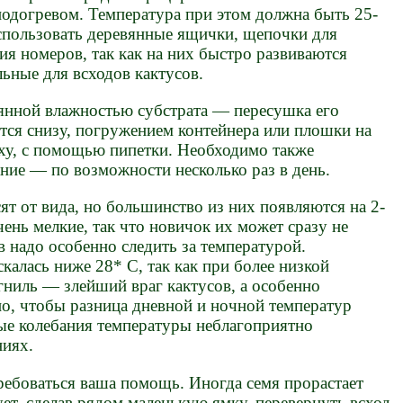
подогревом. Температура при этом должна быть 25-
использовать деревянные ящички, щепочки для
ия номеров, так как на них быстро развиваются
ьные для всходов кактусов.
оянной влажностью субстрата — пересушка его
тся снизу, погружением контейнера или плошки на
рху, с помощью пипетки. Необходимо также
ние — по возможности несколько раз в день.
ят от вида, но большинство из них появляются на 2-
чень мелкие, так что новичок их может сразу не
в надо особенно следить за температурой.
калась ниже 28* С, так как при более низкой
 гниль — злейший враг кактусов, а особенно
о, чтобы разница дневной и ночной температур
ные колебания температуры неблагоприятно
ниях.
ебоваться ваша помощь. Иногда семя прорастает
ует, сделав рядом маленькую ямку, перевернуть всход