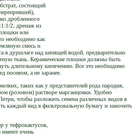
бстрат, состоящий
перепревшей),
лко дробленного
1:1/2, дренаж из
 плошки или
то необходимо как
емляную смесь и
са в дуршлаге над кипящей водой, предварительно
отную ткань. Керамические плошки должны быть
нуть длительному кипячению. Все это необходимо
д посевом, а не заранее.
мелких, таких как у представителей рода пародия,
бом (розовом) растворе марганцовки. Удобно
Петри, чтобы разложить семена различных видов в
ть каждый вид в фильтровальную бумагу и замочить
р у тефрокактусов,
и имеют очень