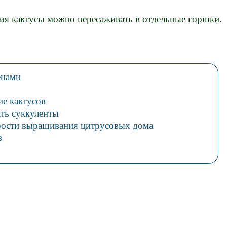
ия кактусы можно пересаживать в отдельные горшки.
енами
ие кактусов
ть суккуленты
рости выращивания цитрусовых дома
в