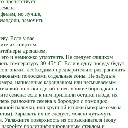
то препятствует
семена
дфилем, но лучше,
семядоли, замочить
еву. Если у вас
ите их спиртом.
нтейнеры дренажем,
 его и немножко уплотните. Не следует слишком
меть температуру 30-45* С. Если в одну посуду будут
сов, значит необходимо предварительно разграничить
иковыми полосками отдельные зоны. Не забудьте
номера, написанные карандашом или несмываемым
иковой полоски сделайте неглубокие бороздки на
ите семена: если к ним прилипли остатки плода, их
еперь разложите семена в бороздки с помощью
лянной палочки, или крупной иголки (мокрые семена
там). Зарывать их не следует, можно чуть-чуть
. Увлажните поверхность из опрыскивателя (воду
, накройте продезинфицированным стеклом и