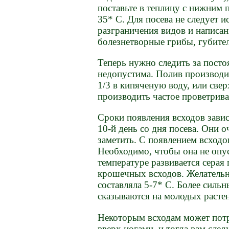
поставьте в теплицу с нижним 
35* С. Для посева не следует 
разграничения видов и написан
болезнетворные грибы, губител
Теперь нужно следить за пост
недопустима. Полив производи
1/3 в кипяченую воду, или све
производить частое проветрива
Сроки появления всходов завис
10-й день со дня посева. Они о
заметить. С появлением всходо
Необходимо, чтобы она не опус
температуре развивается серая
крошечных всходов. Желательн
составляла 5-7* С. Более силь
сказываются на молодых расте
Некоторым всходам может потр
вверх ногами, и тогда вам след