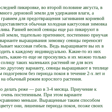
следней пикировке, во второй половине августа, в
много дерновой земли для удержания влаги, а
 гравием для предотвращения загнивания корневой
едоставляется обычная холодная кактусовая зимовка
лива. Ранней весной сеянцы еще раз пикируют в
вой земли, тщательно притеняют, постепенно приучая
м варианте выращивания зимовку сеянцы переносят
бывает массовая гибель. Ведь выращиваете вы их в
одить к каждому индивидуально. Какие-то из них
вать, какие-то еще не проснулись и их можно только
 солнцу таких маленьких растений не для всех
сно другому варианту, сеянцы выращивают в теплице
 подогревом без периода покоя в течение 2-х лет и
я на обычный режим взрослого растения.
 делать реже — раз в 3-4 месяца. Приучение к
 очень постепенным. При этом варианте
несравнимо меньше. Выращенные таким способом
ацветут они, лишенные периода покоя, позже своих