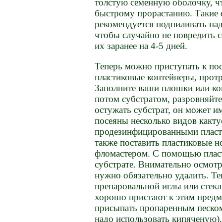
толстую семенную оболочку, ч
быстрому прорастанию. Такие 
рекомендуется подпиливать на
чтобы случайно не повредить 
их заранее на 4-5 дней.
Теперь можно приступать к пос
пластиковые контейнеры, протр
Заполните ваши плошки или ко
потом субстратом, разровняйте
остужать субстрат, он может и
посеяны несколько видов какту
продезинфицированными пласт
также поставить пластиковые 
фломастером. С помощью пласт
субстрате. Внимательно осмотр
нужно обязательно удалить. Т
препаровальной иглы или стек
хорошо пристают к этим предме
присыпать пропаренным песком
надо использовать кипяченую)