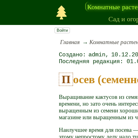
Комнатные раст
Сад и ого
Войти
Главная
Комнатные расте
admin
10.12.2
01.
Посев (семен
Выращивание кактусов из семя
времени, но зато очень интере
выращенным из семени хороши
магазине или выращенным из че
Наилучшее время для посева —
этому непростому делу надо т