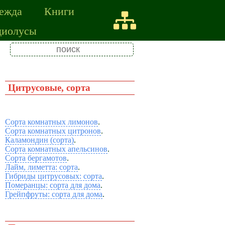
ежда
Книги
диолусы
Цитрусовые, сорта
Сорта комнатных лимонов
.
Сорта комнатных цитронов
.
Каламондин (сорта)
.
Сорта комнатных апельсинов
.
Сорта бергамотов
.
Лайм, лиметта: сорта
.
Гибриды цитрусовых: сорта
.
Померанцы: сорта для дома
.
Грейпфруты: сорта для дома
.