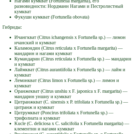
Нагами кумкват (Fortunella margarita), его
разновидности: Нордманн Нагами и Пестролистный
кумкват
Фукуши кумкват (Fortunella obovata)
Гибриды:
Ичангкват (Citrus ichangensis x Fortunella sp.) — лимон
ичанский и кумкват
Каламондин (Citrus reticulata x Fortunella margarita) —
мандарин и нагами кумкват
Кумандарин (Citrus reticulata x Fortunella sp.) — мандарин
и кумкват
Лаймкват (Citrus aurantiifolia x Fortunella sp.) — лайм и
кумкват
Лемонкват (Citrus limon x Fortunella sp.) — лимон и
кумкват
Оранжекват (Citrus unshiu x F. japonica x F. margarita) —
мандарин уншиу и кумкват
Цитранжкват (C. sinensis x P. trifoliata x Fortunella sp.) —
цитранж и кумкват
Цитрумкват (Poncirus trifoliata x Fortunella sp.) —
трифолиата и кумкват
Kucle (C. deliciosa x C. salicifolia x Fortunella margarita) —
клементин и нагами кумкват