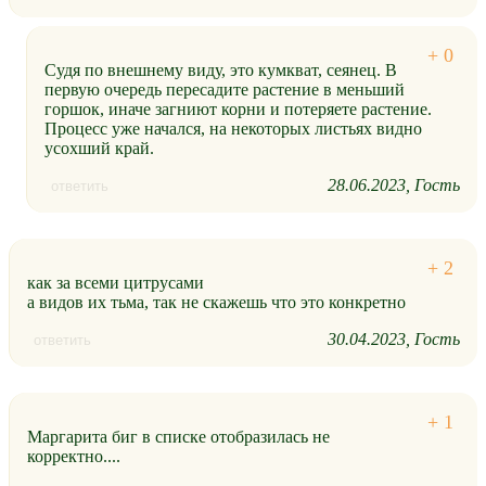
Судя по внешнему виду, это кумкват, сеянец. В
первую очередь пересадите растение в меньший
горшок, иначе загниют корни и потеряете растение.
Процесс уже начался, на некоторых листьях видно
усохший край.
28.06.2023
Гость
ответить
как за всеми цитрусами
а видов их тьма, так не скажешь что это конкретно
30.04.2023
Гость
ответить
Маргарита биг в списке отобразилась не
корректно....