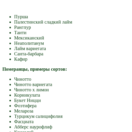
Пурша
Палестинский сладкий лайм
Рангпур
Таити
Мексиканский
Неаполитанум
Лайм вариегата
Санта-барбара
Кафир
Померанцы, примеры сортов:
Чинотто
Чинотто вариегата
Чинотто х лимон
Корникулата
Букет Ницци
Фоэтифера
Мелароза
Турцикум салицифолия
Фасциата
Абберс наурофлиф