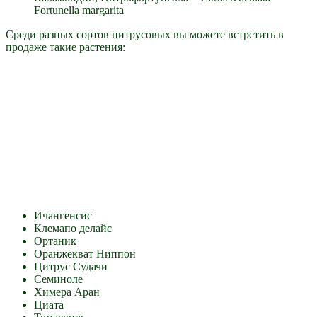
Fortunella margarita
Среди разных сортов цитрусовых вы можете встретить в
продаже такие растения:
Ичангенсис
Клемапо делайс
Ортаник
Оранжекват Ниппон
Цитрус Судачи
Семиноле
Химера Аран
Циата