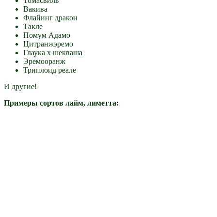
Томасвиль
Вакива
Флайинг дракон
Такле
Помум Адамо
Цитранжэремо
Глаука х шекваша
Эремооранж
Триплоид реале
И другие!
Примеры сортов лайм, лиметта: