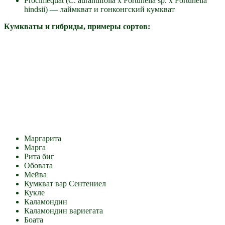
Procimequat (C. aurantiifolia x Fortunella sp. x Fortunella
hindsii) — лаймкват и гонконгский кумкват
Кумкваты и гибриды, примеры сортов:
Маргарита
Марга
Рита биг
Обовата
Мейва
Кумкват вар Сентениел
Кукле
Каламондин
Каламондин вариегата
Боата