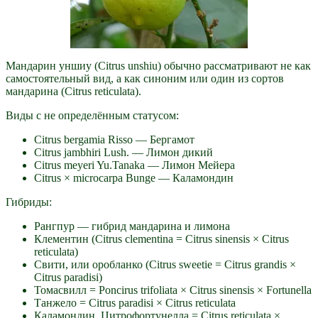
Мандарин уншиу (Citrus unshiu) обычно рассматривают не как
самостоятельный вид, а как синоним или один из сортов
мандарина (Citrus reticulata).
Виды с не определённым статусом:
Citrus bergamia Risso — Бергамот
Citrus jambhiri Lush. — Лимон дикий
Citrus meyeri Yu.Tanaka — Лимон Мейера
Citrus × microcarpa Bunge — Каламондин
Гибриды:
Рангпур — гибрид мандарина и лимона
Клементин (Citrus clementina = Citrus sinensis × Citrus
reticulata)
Свити, или оробланко (Citrus sweetie = Citrus grandis ×
Citrus paradisi)
Томасвилл = Poncirus trifoliata × Citrus sinensis × Fortunella
Танжело = Citrus paradisi × Citrus reticulata
Каламондин, Цитрофортунелла = Citrus reticulata ×