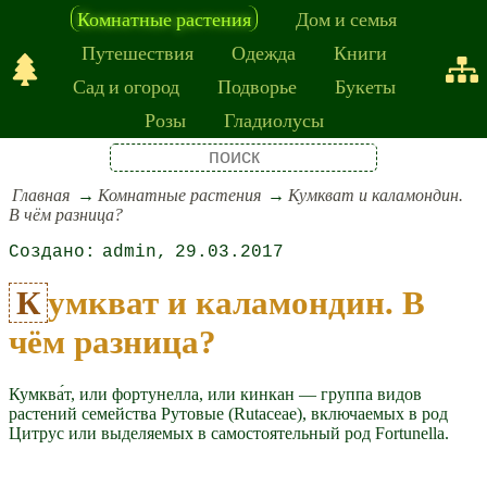
Комнатные растения
Дом и семья
Путешествия
Одежда
Книги
Сад и огород
Подворье
Букеты
Розы
Гладиолусы
Главная
Комнатные растения
Кумкват и каламондин.
В чём разница?
admin
29.03.2017
Кумкват и каламондин. В
чём разница?
Кумква́т, или фортунелла, или кинкан — группа видов
растений семейства Рутовые (Rutaceae), включаемых в род
Цитрус или выделяемых в самостоятельный род Fortunella.