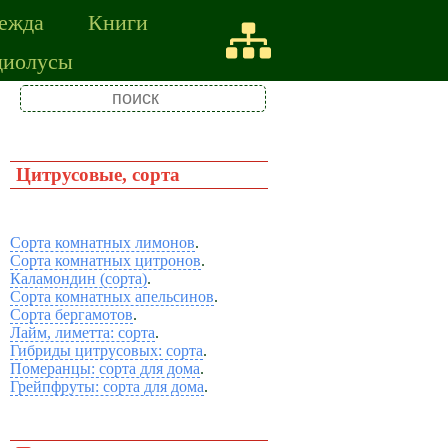
ежда
Книги
диолусы
Цитрусовые, сорта
Сорта комнатных лимонов
.
Сорта комнатных цитронов
.
Каламондин (сорта)
.
Сорта комнатных апельсинов
.
Сорта бергамотов
.
Лайм, лиметта: сорта
.
Гибриды цитрусовых: сорта
.
Померанцы: сорта для дома
.
Грейпфруты: сорта для дома
.