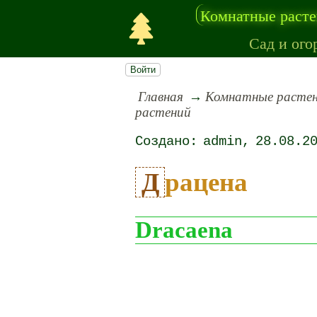
Комнатные раст
Сад и ого
Войти
Главная
Комнатные расте
растений
admin
28.08.2
Драцена
Dracaena