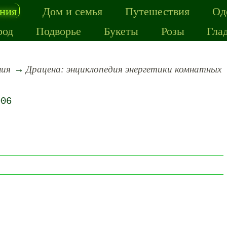
ения
Дом и семья
Путешествия
Од
род
Подворье
Букеты
Розы
Гла
ния
Драцена: энциклопедия энергетики комнатных
006