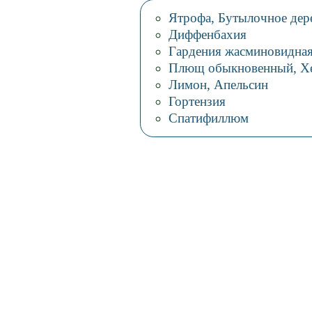
Ятрофа, Бутылочное дер
Диффенбахия
Гардения жасминовидна
Плющ обыкновенный, Хе
Лимон, Апельсин
Гортензия
Спатифиллюм