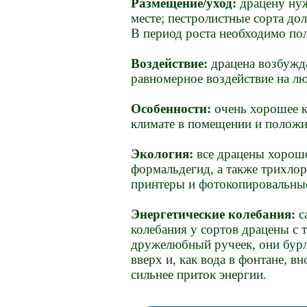
Размещение/уход:
драцену нуж
месте; пестролистные сорта до
В период роста необходимо пол
Воздействие:
драцена возбужда
равномерное воздействие на л
Особенности:
очень хорошее к
климате в помещении и положи
Экология:
все драцены хорошо
формальдегид, а также трихло
принтеры и фотокопировальны
Энергетические колебания:
с
колебания у сортов драцены с 
дружелюбный ручеек, они бурл
вверх и, как вода в фонтане, вн
сильнее приток энергии.