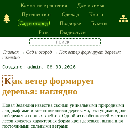
Комнатные растения
Дом и семья
Путешествия
Одежда
Книги
Сад и огород
Подворье
Букеты
Розы
Гладиолусы
Главная
Сад и огород
Как ветер формирует деревья:
наглядно
admin
08.03.2026
Как ветер формирует
деревья: наглядно
Новая Зеландия известна своими уникальными природными
ландшафтами и впечатляющими деревьями, растущими вдоль
побережья и горных хребтов. Одной из особенностей местных
лесов является характерная форма крон деревьев, вызванная
постоянными сильными ветрами.