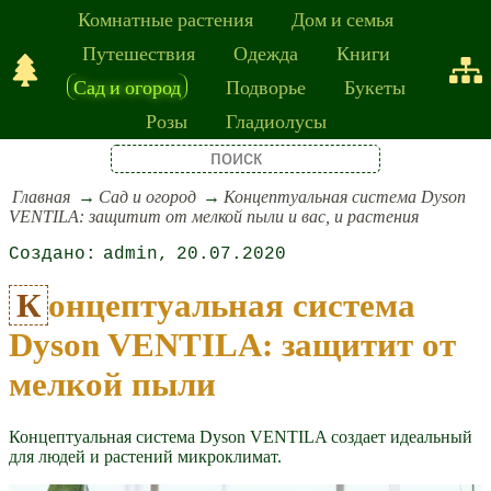
Комнатные растения
Дом и семья
Путешествия
Одежда
Книги
Сад и огород
Подворье
Букеты
Розы
Гладиолусы
Главная
Сад и огород
Концептуальная система Dyson
VENTILA: защитит от мелкой пыли и вас, и растения
admin
20.07.2020
Концептуальная система
Dyson VENTILA: защитит от
мелкой пыли
Концептуальная система Dyson VENTILA создает идеальный
для людей и растений микроклимат.